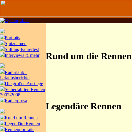
Portraits
Spitznamen
Stiftung Fahrertest
Rund um die Rennen
Interviews & mehr
Radurlaub -
Urlaubsberichte
Die großen Anstiege
Selberfahrten Rennen
2002-2008
Radlerprosa
Legendäre Rennen
Rund um Rennen
Legendäre Rennen
Rennenportraits