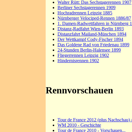
Walter Rütt: Das Sechstagerennen 1907
Berliner Sechstagerennen 1909
Hochradrennen Leipzig 1885
Nürnberger Velociped-Rennen 1886/87
1. Damen-Radwettfahren in Nürnberg 
Distanz-Radfahrt Wien-Berlin 1893
Distanzfahrt Mailand-München 1894
Der Wettkampf Cody-Fischer 1894
Das Goldene Rad von Friedenau 1899
24-Stunden Berlin-Halensee 1899
Fliegerrennen Leipzig 1902
Hindernisrennen 1902
Rennvorschauen
Tour de France 2012 (plus Nachschau)
WM 2010 - Geschichte
Tour de France 2010 - Vorschauen...