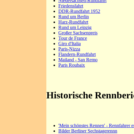
Niedersachsen-Rundfahrt
Friedensfahrt
DDR-Rundfahrt 1952
Rund um Berlin
Harz-Rundfahrt
Rund um Leipzig
Großer Sachsenpreis
Tour de France
Giro d'Italia
Paris-Nizza
Flandern-Rundfahrt
Mailand - San Remo
Paris Roubaix
Historische Rennberi
'Mein schönstes Rennen' - Rennfahrer e
Bilder Berliner Sechstagerennn