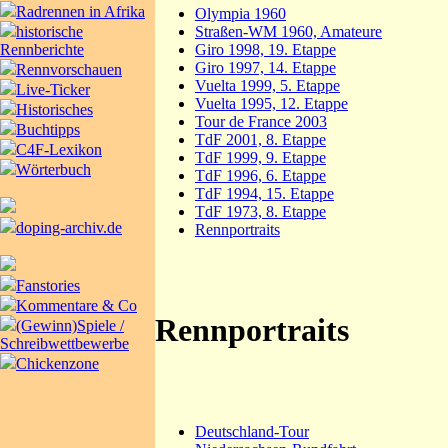
Radrennen in Afrika
Olympia 1960
Straßen-WM 1960, Amateure
historische
Giro 1998, 19. Etappe
Rennberichte
Giro 1997, 14. Etappe
Rennvorschauen
Vuelta 1999, 5. Etappe
Live-Ticker
Vuelta 1995, 12. Etappe
Historisches
Tour de France 2003
Buchtipps
TdF 2001, 8. Etappe
C4F-Lexikon
TdF 1999, 9. Etappe
Wörterbuch
TdF 1996, 6. Etappe
TdF 1994, 15. Etappe
TdF 1973, 8. Etappe
doping-archiv.de
Rennportraits
Fanstories
Kommentare & Co
Rennportraits
(Gewinn)Spiele /
Schreibwettbewerbe
Chickenzone
Deutschland-Tour