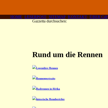
HOME
|
LESERPOST
|
SITEMAP
|
KONTAKT
|
ÜBER C4F
Gazzetta durchsuchen:
Rund um die Rennen
Legendäre Rennen
Rennenportraits
Radrennen in Afrika
historische Rennberichte