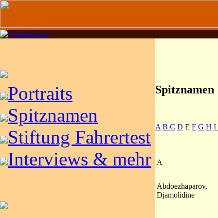
Portraits
Spitznamen
Spitznamen
A
B
C
D
E
F
G
H
I
Stiftung Fahrertest
Interviews & mehr
A
Abdoezhaparov,
Djamolidine