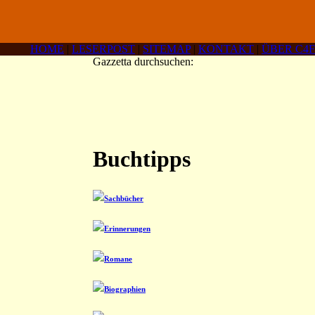
HOME
|
LESERPOST
|
SITEMAP
|
KONTAKT
|
ÜBER C4F
Gazzetta durchsuchen:
Buchtipps
Sachbücher
Erinnerungen
Romane
Biographien