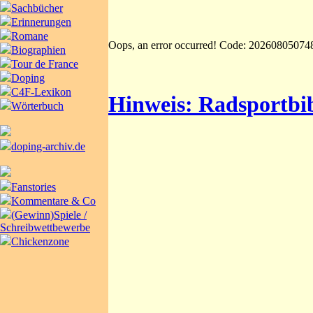
Sachbücher
Erinnerungen
Romane
Oops, an error occurred! Code: 2026080507
Biographien
Tour de France
Doping
C4F-Lexikon
Hinweis: Radsportbib
Wörterbuch
doping-archiv.de
Fanstories
Kommentare & Co
(Gewinn)Spiele /
Schreibwettbewerbe
Chickenzone