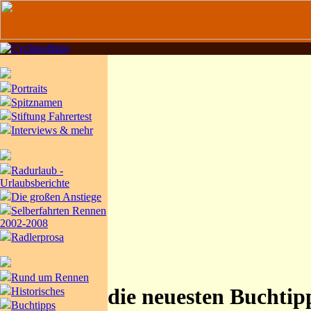
Portraits
Spitznamen
Stiftung Fahrertest
Interviews & mehr
Radurlaub -
Urlaubsberichte
Die großen Anstiege
Selberfahrten Rennen
2002-2008
Radlerprosa
Rund um Rennen
die neuesten Buchtip
Historisches
Buchtipps