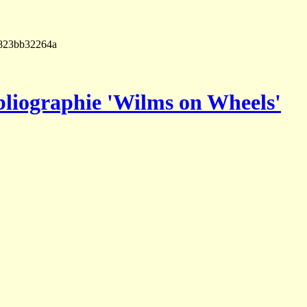
4823bb32264a
liographie 'Wilms on Wheels'