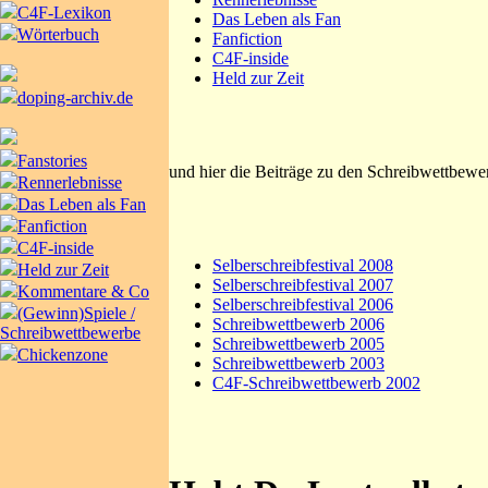
C4F-Lexikon
Das Leben als Fan
Wörterbuch
Fanfiction
C4F-inside
Held zur Zeit
doping-archiv.de
Fanstories
und hier die Beiträge zu den Schreibwettbewe
Rennerlebnisse
Das Leben als Fan
Fanfiction
C4F-inside
Selberschreibfestival 2008
Held zur Zeit
Selberschreibfestival 2007
Kommentare & Co
Selberschreibfestival 2006
(Gewinn)Spiele /
Schreibwettbewerb 2006
Schreibwettbewerbe
Schreibwettbewerb 2005
Chickenzone
Schreibwettbewerb 2003
C4F-Schreibwettbewerb 2002