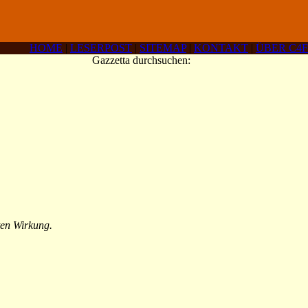
HOME
|
LESERPOST
|
SITEMAP
|
KONTAKT
|
ÜBER C4F
Gazzetta durchsuchen:
ten Wirkung.