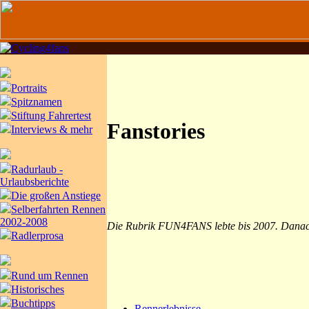
Portraits
Spitznamen
Stiftung Fahrertest
Fanstories
Interviews & mehr
Radurlaub -
Urlaubsberichte
Die großen Anstiege
Selberfahrten Rennen
2002-2008
Die Rubrik FUN4FANS lebte bis 2007. Danach 
Radlerprosa
Rund um Rennen
Historisches
Buchtipps
Rennerlebnisse