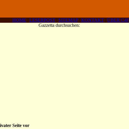
HOME
|
LESERPOST
|
SITEMAP
|
KONTAKT
|
ÜBER C4F
Gazzetta durchsuchen:
ivater Seite vor