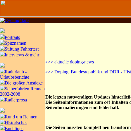
Portraits
Spitznamen
Stiftung Fahrertest
Interviews & mehr
>>> aktuelle doping-news
Radurlaub -
>>> Doping: Bundesrepublik und DDR - Histo
Urlaubsberichte
Die großen Anstiege
Selberfahrten Rennen
2002-2008
Die letzten notwendigen Updates hinterlie
Radlerprosa
Die Seiteninformationen zum c4f-Inhalten d
Seitenformatierungen sind fehlerhaft.
Rund um Rennen
Historisches
Die Seiten müssten komplett neu transformie
Buchtipps