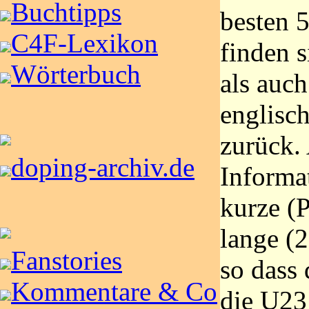
Buchtipps
besten 
C4F-Lexikon
finden s
Wörterbuch
als auc
englisch
zurück.
doping-archiv.de
Informa
kurze (
lange (2
Fanstories
so dass
Kommentare & Co
die U23