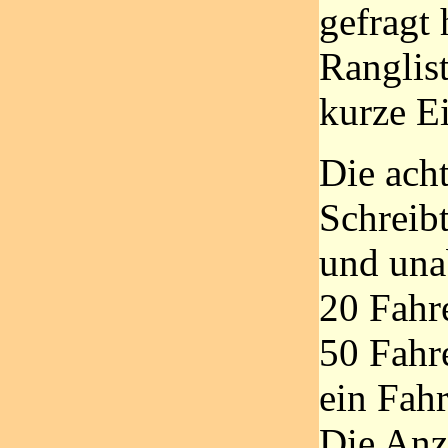
gefragt
Ranglist
kurze E
Die acht
Schreib
und una
20 Fahr
50 Fahr
ein Fahr
Die Anz