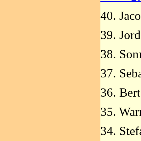
40. Jac
39. Jor
38. Son
37. Seb
36. Ber
35. War
34. Ste