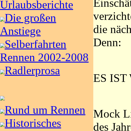
Einschä
Urlaubsberichte
verzicht
Die großen
die näc
Anstiege
Denn:
Selberfahrten
Rennen 2002-2008
Radlerprosa
ES IST
Rund um Rennen
Mock Lis
Historisches
des Jahr