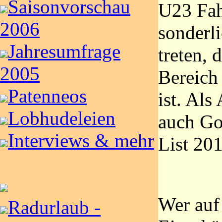
Saisonvorschau
U23 Fahr
2006
sonderli
Jahresumfrage
treten, 
2005
Bereich 
Patenneos
ist. Als
Lobhudeleien
auch Go
Interviews & mehr
List 20
Wer auf
Radurlaub -