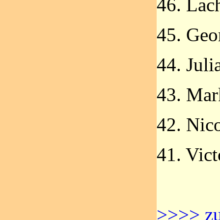
46. Lac
45. Geo
44. Jul
43. Mar
42. Nic
41. Vic
>>>> zu