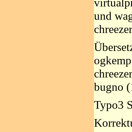
virtualp
und wag
chreezer
Überset
ogkempf
chreezer
bugno (
Typo3 S
Korrekt