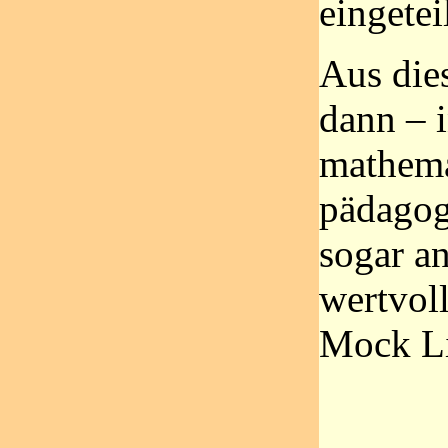
eingeteil
Aus dies
dann – 
mathema
pädagog
sogar a
wertvol
Mock Li