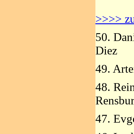
>>>> zu
50. Dan
Diez
49. Art
48. Rei
Rensbu
47. Evg