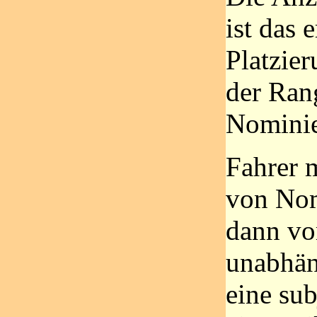
ist das 
Platzier
der Rang
Nominie
Fahrer 
von No
dann vo
unabhän
eine sub