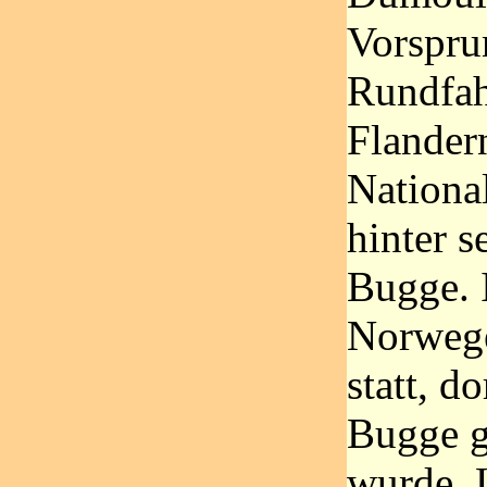
Vorspru
Rundfah
Flander
National
hinter 
Bugge. 
Norwege
statt, d
Bugge ge
wurde, 