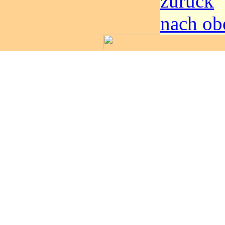
zurück
nach ob