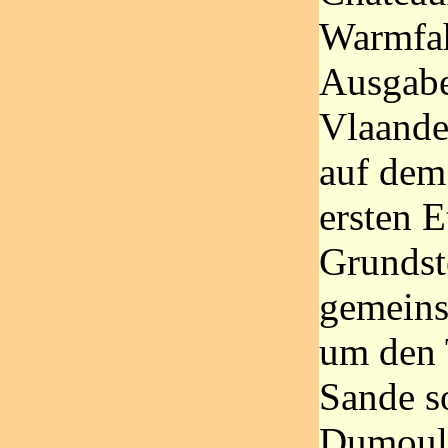
Warmfah
Ausgabe
Vlaande
auf dem 
ersten 
Grundst
gemeins
um den 
Sande s
Dumouli