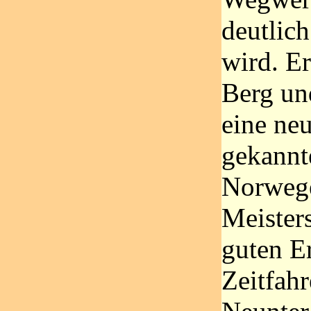
deutlich
wird. Er
Berg un
eine neu
gekannt
Norwege
Meisters
guten E
Zeitfah