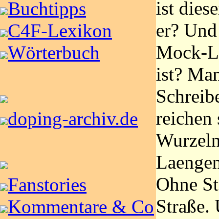
ist die
Buchtipps
er? Und
C4F-Lexikon
Mock-Li
Wörterbuch
ist? Ma
Schreib
reichen
doping-archiv.de
Wurzeln
Laengen
Ohne St
Fanstories
Straße. 
Kommentare & Co