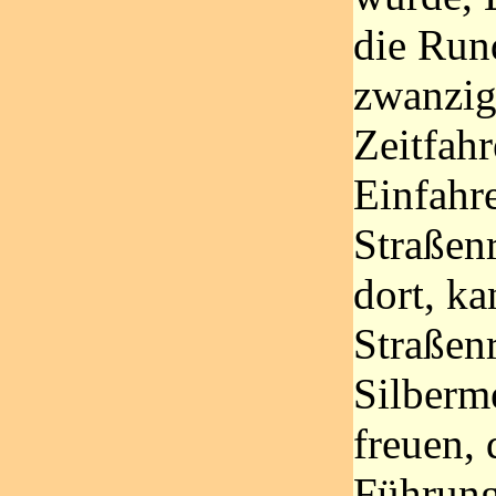
die Rund
zwanzig
Zeitfahr
Einfahre
Straßenr
dort, ka
Straßen
Silberme
freuen, 
Führung