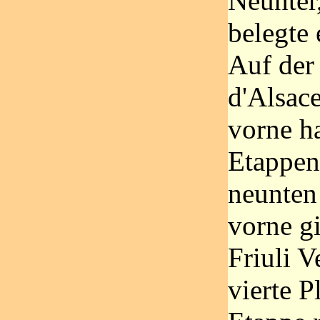
Neunter
belegte 
Auf der
d'Alsace
vorne ha
Etappen
neunten
vorne g
Friuli V
vierte P