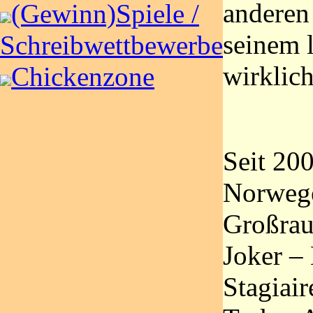
anderen
(Gewinn)Spiele /
seinem 
Schreibwettbewerbe
wirklich
Chickenzone
Seit 200
Norwege
Großrau
Joker –
Stagiair