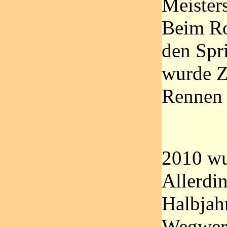
Meister
Beim Ro
den Spr
wurde Z
Rennen 
2010 wu
Allerdin
Halbjah
Wegwerf