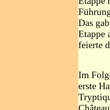
Etappe 
Führung
Das gab 
Etappe 
feierte 
Im Folg
erste Ha
Tryptiq
Châteaux