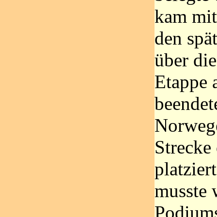
kam mit
den spä
über die
Etappe 
beendete
Norwege
Strecke 
platzier
musste 
Podiums