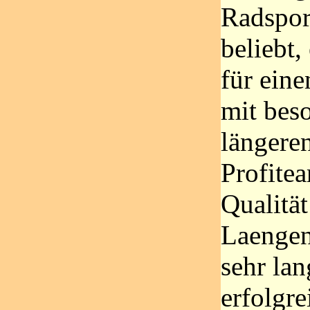
Radsport
beliebt,
für eine
mit bes
längere
Profite
Qualität
Laengen
sehr lan
erfolgre