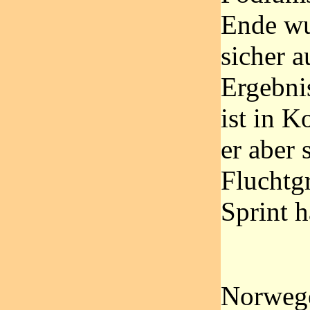
Ende wu
sicher a
Ergebnis
ist in 
er aber 
Fluchtg
Sprint h
Norwege