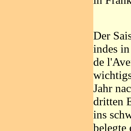
Der Sai
indes in
de l'Ave
wichtig
Jahr na
dritten
ins sch
belegte 