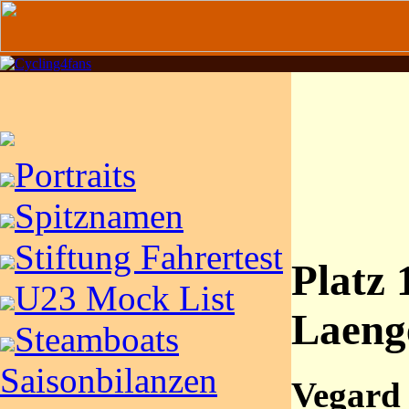
Portraits
Spitznamen
Stiftung Fahrertest
Platz 
U23 Mock List
Laeng
Steamboats
Saisonbilanzen
Vegard