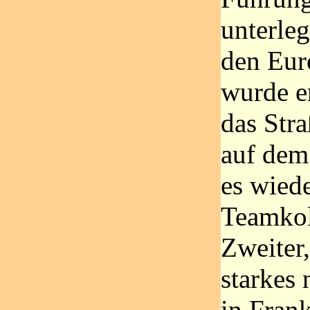
unterleg
den Eur
wurde er
das Str
auf dem 
es wiede
Teamko
Zweiter
starkes
in Frank