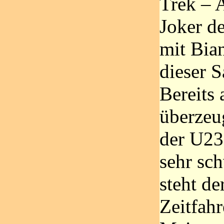
Trek – A
Joker de
mit Bia
dieser S
Bereits 
überzeug
der U23
sehr sch
steht de
Zeitfahr