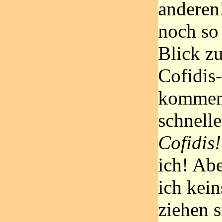
anderen
noch so 
Blick zu
Cofidis
kommen
schnelle
Cofidis!
ich! Ab
ich kein
ziehen s