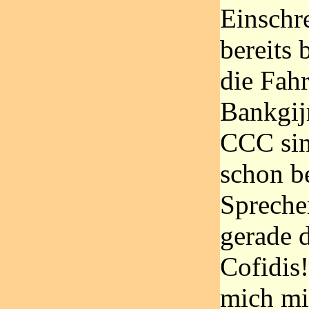
Einschr
bereits
die Fah
Bankgij
CCC sin
schon b
Sprecher
gerade d
Cofidis
mich mi