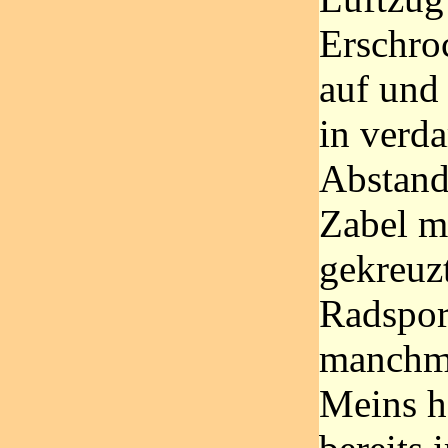
Erschro
auf und 
in ver
Abstand
Zabel m
gekreuz
Radsport
manchma
Meins h