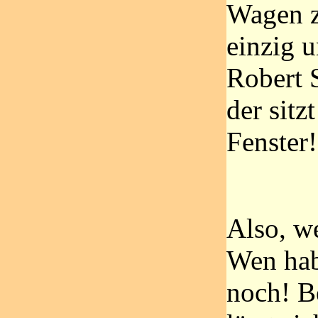
Wagen z
einzig u
Robert 
der sitz
Fenster!
Also, we
Wen hab
noch! B