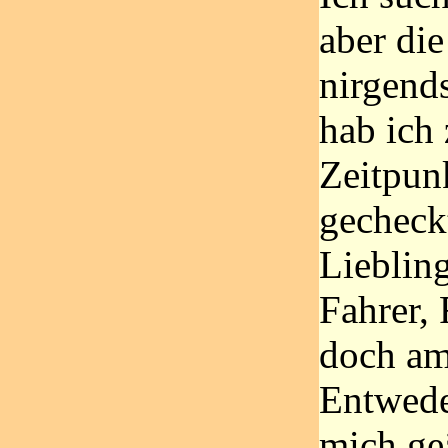
aber die
nirgend
hab ich
Zeitpun
gecheck
Lieblin
Fahrer,
doch am 
Entwede
mich geä