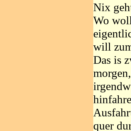
Nix geh
Wo woll
eigentli
will zu
Das is z
morgen,
irgendw
hinfahr
Ausfahr
quer du