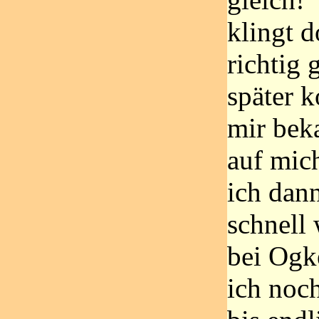
klingt 
richtig 
später 
mir bek
auf mic
ich dan
schnell 
bei Ogk
ich noc