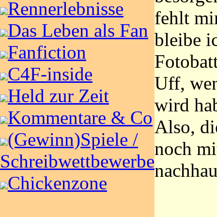
Rennerlebnisse
fehlt mi
Das Leben als Fan
bleibe i
Fanfiction
Fotobat
C4F-inside
Uff, we
Held zur Zeit
wird ha
Kommentare & Co
Also, d
(Gewinn)Spiele /
noch mi
Schreibwettbewerbe
nachhau
Chickenzone