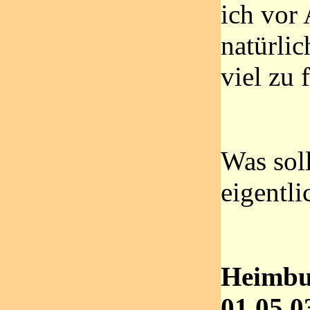
ich vor
natürli
viel zu 
Was sol
eigentli
Heimbu
01.05.0