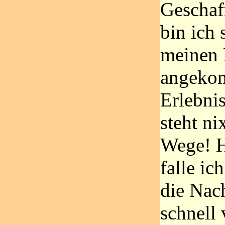
Geschaf
bin ich 
meinen 
angeko
Erlebni
steht n
Wege! 
falle ic
die Nach
schnell 