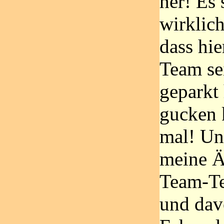
her! Es 
wirklic
dass hie
Team se
geparkt 
gucken 
mal! Un
meine Ä
Team-T
und dav