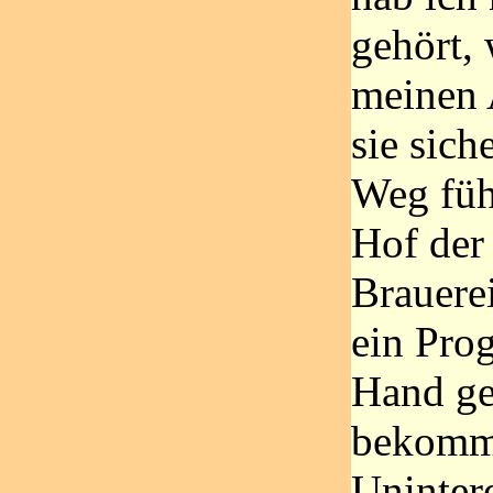
gehört,
meinen 
sie sich
Weg füh
Hof der
Brauerei
ein Pro
Hand ge
bekomm
Unintere