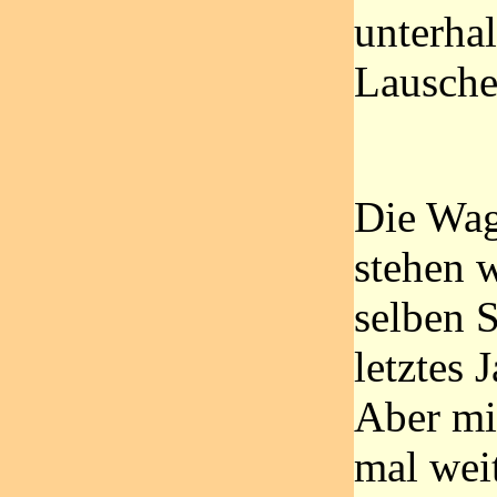
unterha
Lausche
Die Wag
stehen 
selben S
letztes 
Aber mic
mal wei