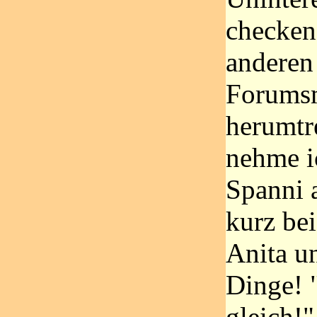
checken
anderen
Forumsm
herumtr
nehme i
Spanni 
kurz bei
Anita u
Dinge!
gleich!"