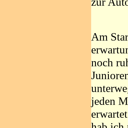
zur Aut
Am Start
erwartu
noch ru
Juniore
unterwe
jeden M
erwarte
hab ich