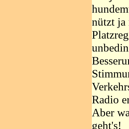
hundemü
nützt ja
Platzreg
unbedin
Besseru
Stimmun
Verkehr
Radio er
Aber was
geht's!