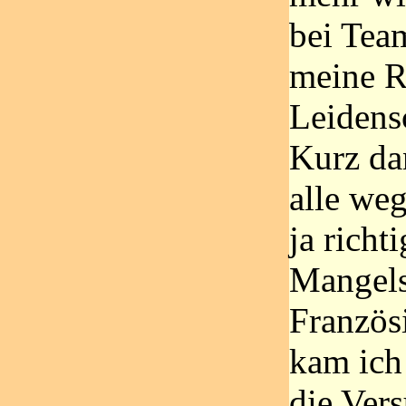
bei Tea
meine R
Leidensc
Kurz da
alle weg
ja richt
Mangel
Französ
kam ich
die Ver