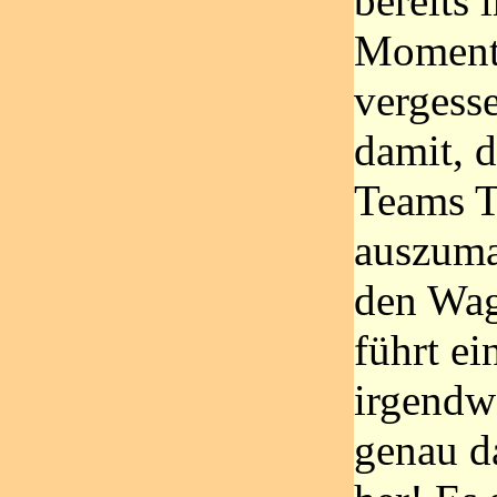
bereits 
Moment
vergess
damit, 
Teams 
auszum
den Wag
führt ei
irgendw
genau d