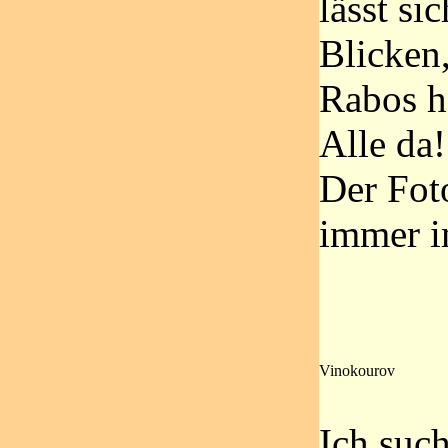
lässt si
Blicken,
Rabos h
Alle da!
Der Fot
immer i
Vinokourov
Ich suc