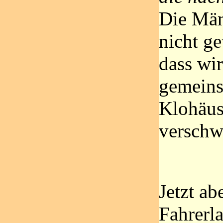
Die Män
nicht g
dass wi
gemeins
Klohäu
verschw
Jetzt ab
Fahrerl