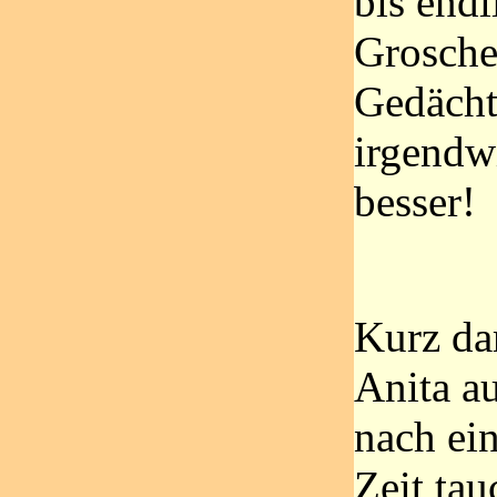
bis endl
Grosche
Gedächt
irgendw
besser!
Kurz da
Anita a
nach ei
Zeit ta