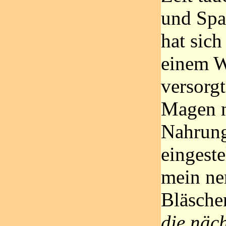
und Spa
hat sich
einem W
versorg
Magen n
Nahrun
eingeste
mein ne
Bläsche
die näch