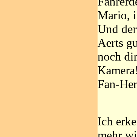
Fahrerd
Mario, 
Und der
Aerts g
noch dir
Kamera!
Fan-Her
Ich erk
mehr wi