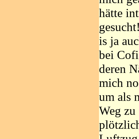
hätte in
gesucht
is ja a
bei Cofi
deren N
mich no
um als 
Weg zu 
plötzlic
Luftzug 