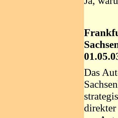
Ja, war
Frankfu
Sachse
01.05.0
Das Aut
Sachsen
strategi
direkte