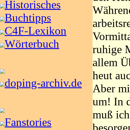
Historisches
Während
Buchtipps
arbeitsr
C4F-Lexikon
Vormitt
Wörterbuch
ruhige 
allem Üb
heut au
doping-archiv.de
Aber mi
um! In 
muß ich
Fanstories
besorge