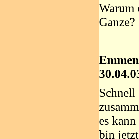
Warum e
Ganze?
Emmend
30.04.0
Schnell
zusamme
es kann
bin jetz