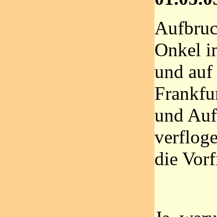
Aufbruc
Onkel i
und auf 
Frankfu
und Auf
verfloge
die Vor