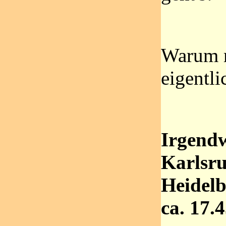
Warum m
eigentli
Irgend
Karlsr
Heidelb
ca. 17.