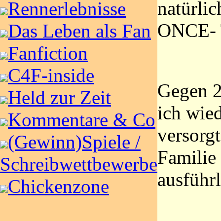
natürlic
Rennerlebnisse
ONCE- T
Das Leben als Fan
Fanfiction
C4F-inside
Gegen 2
Held zur Zeit
ich wie
Kommentare & Co
versorg
(Gewinn)Spiele /
Familie
Schreibwettbewerbe
ausführl
Chickenzone