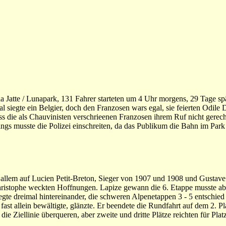
 la Jatte / Lunapark, 131 Fahrer starteten um 4 Uhr morgens, 29 Tage sp
l siegte ein Belgier, doch den Franzosen wars egal, sie feierten Odile
 dass die als Chauvinisten verschrieenen Franzosen ihrem Ruf nicht gere
ings musste die Polizei einschreiten, da das Publikum die Bahn im Park 
allem auf Lucien Petit-Breton, Sieger von 1907 und 1908 und Gustave
ristophe weckten Hoffnungen. Lapize gewann die 6. Etappe musste ab
iegte dreimal hintereinander, die schweren Alpenetappen 3 - 5 entschied 
 fast allein bewältigte, glänzte. Er beendete die Rundfahrt auf dem 2. 
 die Ziellinie überqueren, aber zweite und dritte Plätze reichten für Plat