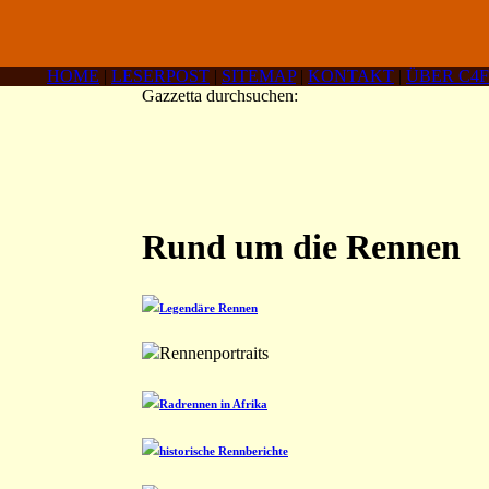
HOME
|
LESERPOST
|
SITEMAP
|
KONTAKT
|
ÜBER C4F
Gazzetta durchsuchen:
Rund um die Rennen
Legendäre Rennen
Rennenportraits
Radrennen in Afrika
historische Rennberichte