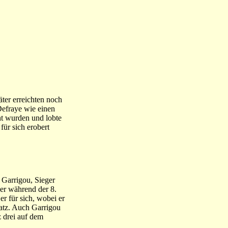
äter erreichten noch
 Defraye wie einen
cht wurden und lobte
für sich erobert
 Garrigou, Sieger
er während der 8.
er für sich, wobei er
Platz. Auch Garrigou
z drei auf dem