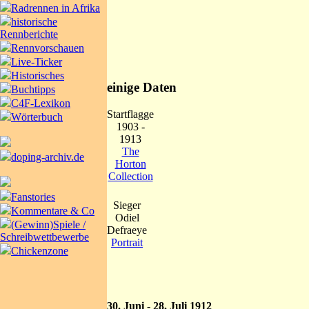
Radrennen in Afrika
historische
Rennberichte
Rennvorschauen
Live-Ticker
Historisches
einige Daten
Buchtipps
C4F-Lexikon
Startflagge
Wörterbuch
1903 -
1913
The
doping-archiv.de
Horton
Collection
Fanstories
Sieger
Kommentare & Co
Odiel
(Gewinn)Spiele /
Defraeye
Schreibwettbewerbe
Portrait
Chickenzone
30. Juni - 28. Juli 1912