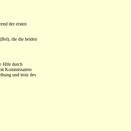
rend der ersten
Bel), die die beiden
he Hlfe durch
 mit Kommissairen
eibung und trotz des