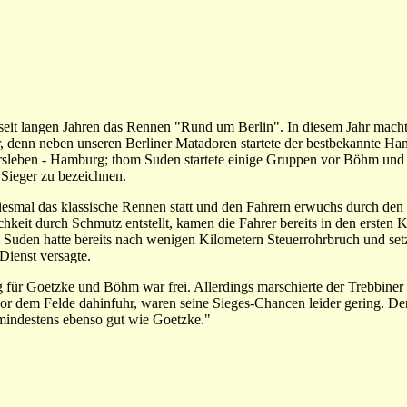
t seit langen Jahren das Rennen "Rund um Berlin". In diesem Jahr machte
r, denn neben unseren Berliner Matadoren startete der bestbekannte 
ersleben - Hamburg; thom Suden startete einige Gruppen vor Böhm und
Sieger zu bezeichnen.
iesmal das klassische Rennen statt und den Fahrern erwuchs durch den
hkeit durch Schmutz entstellt, kamen die Fahrer bereits in den ersten 
 Suden hatte bereits nach wenigen Kilometern Steuerrohrbruch und setz
Dienst versagte.
für Goetzke und Böhm war frei. Allerdings marschierte der Trebbiner
vor dem Felde dahinfuhr, waren seine Sieges-Chancen leider gering. Der
 mindestens ebenso gut wie Goetzke."