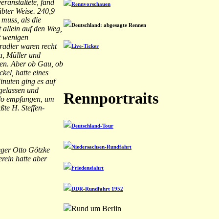
ranstaltete, fand
Rennvorschauen
übter Weise. 240,9
muss, als die
Deutschland: abgesagte Rennen
 allein auf den Weg,
it wenigen
radler waren recht
Live-Ticker
a, Müller und
ren. Aber ob Gau, ob
el, hatte eines
inuten ging es auf
gelassen und
Rennportraits
llo empfangen, um
ßte H. Steffen-
Deutschland-Tour
Niedersachsen-Rundfahrt
ieger Otto Götzke
rein hatte aber
Friedensfahrt
DDR-Rundfahrt 1952
Rund um Berlin