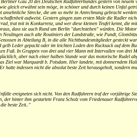
r Berliner Gau 20 des Deutschen Radfahrerbundes gestern von neuem ve
 wie gleich erwähnt sein möge, in schöner und durch keinen Unfal getr
ht ansehnliche Strecke, die um so mehr in Anrechnung gebracht werden 
chaffenheit aufweist. Gestern gingen zum ersten Male die Radler nicht
rad, trat mit in Konkurrenz, und wer diese kleinen Teufel kennt, die m
 voraus, dass sie auch Rund um Berlin "durchstehen" würden. Die Motor
 Neulingen auch alte Routiniers der Landstraße, wie Pundt, Glombitz
enossen in Abteilung B, in die alle Nichtbundesmitglieder gesteckt wa
 gelb Leder gepackt oder im leichten Loden den Rucksack auf dem Buck
en Fuß. In Gruppen von drei und vier Mann mit Intervallen von drei M
glücklich, aber nach einer halben Stunde war das motorische Rudel ab
Das Ziel war Marquardt b. Potsdam. Hier landete, mit donnerndem Ha
r hatte indessen nicht die absolut beste Zeit herausgeholt, sondern mu
nfälle ereigneten sich nicht. Von den Radfahrern traf der vorjährige S
n, der hinter ihm gestartete Franz Scholz vom Friedenauer Radfahrerve
ie beste Zeit.."