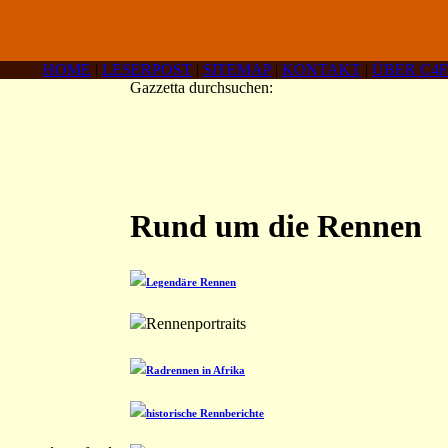
HOME
|
LESERPOST
|
SITEMAP
|
KONTAKT
|
ÜBER C4F
Gazzetta durchsuchen:
Rund um die Rennen
Legendäre Rennen
Rennenportraits
Radrennen in Afrika
historische Rennberichte