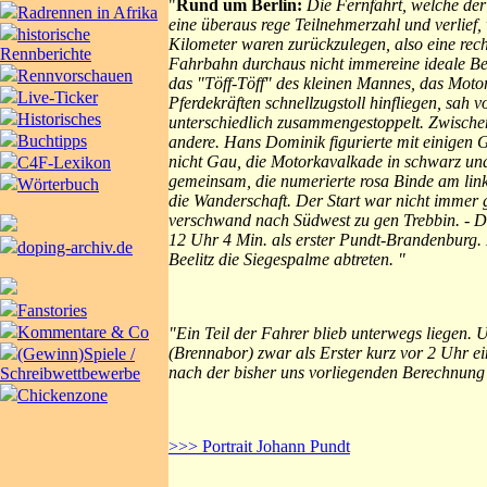
"
Rund um Berlin:
Die Fernfahrt, welche de
Radrennen in Afrika
eine überaus rege Teilnehmerzahl und verlief,
historische
Kilometer waren zurückzulegen, also eine rec
Rennberichte
Fahrbahn durchaus nicht immereine ideale Bes
Rennvorschauen
das "Töff-Töff" des kleinen Mannes, das Motor
Live-Ticker
Pferdekräften schnellzugstoll hinfliegen, sah
Historisches
unterschiedlich zusammengestoppelt. Zwischen
Buchtipps
andere. Hans Dominik figurierte mit einigen G
nicht Gau, die Motorkavalkade in schwarz und
C4F-Lexikon
gemeinsam, die numerierte rosa Binde am link
Wörterbuch
die Wanderschaft. Der Start war nicht immer 
verschwand nach Südwest zu gen Trebbin. - 
12 Uhr 4 Min. als erster Pundt-Brandenburg. E
doping-archiv.de
Beelitz die Siegespalme abtreten. "
Fanstories
Kommentare & Co
"Ein Teil der Fahrer blieb unterwegs liegen. U
(Brennabor) zwar als Erster kurz vor 2 Uhr ei
(Gewinn)Spiele /
nach der bisher uns vorliegenden Berechnung d
Schreibwettbewerbe
Chickenzone
>>> Portrait Johann Pundt