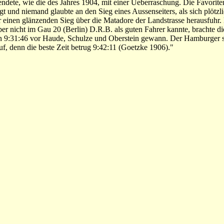
endete, wie die des Jahres 1904, mit einer Ueberraschung. Die Favorit
t und niemand glaubte an den Sieg eines Aussenseiters, als sich plötzlic
er einen glänzenden Sieg über die Matadore der Landstrasse herausfuh
er nicht im Gau 20 (Berlin) D.R.B. als guten Fahrer kannte, brachte d
on 9:31:46 vor Haude, Schulze und Oberstein gewann. Der Hamburger st
f, denn die beste Zeit betrug 9:42:11 (Goetzke 1906)."