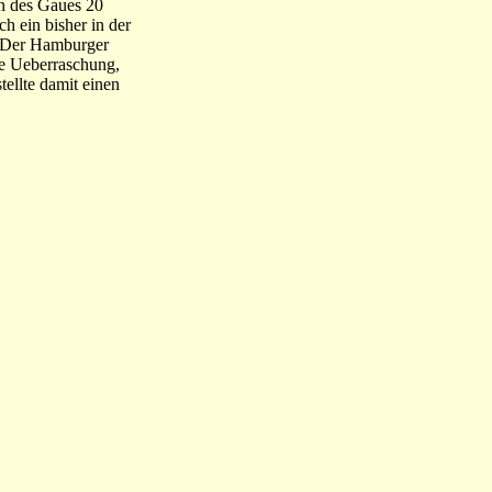
en des Gaues 20
h ein bisher in der
r. Der Hamburger
ie Ueberraschung,
ellte damit einen