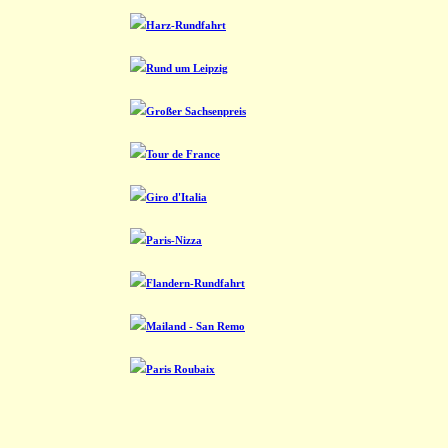
Harz-Rundfahrt
Rund um Leipzig
Großer Sachsenpreis
Tour de France
Giro d'Italia
Paris-Nizza
Flandern-Rundfahrt
Mailand - San Remo
Paris Roubaix