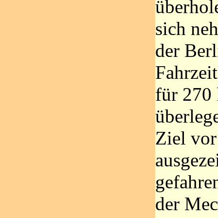
überhole
sich ne
der Berl
Fahrzei
für 270
überleg
Ziel vo
ausgeze
gefahre
der Mec