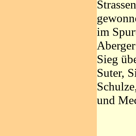
Strassen
gewonne
im Spur
Aberger
Sieg übe
Suter, S
Schulze
und Me