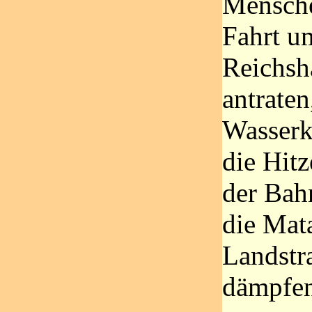
Mensch
Fahrt u
Reichsh
antraten
Wasserk
die Hit
der Bah
die Mat
Landstra
dämpfen