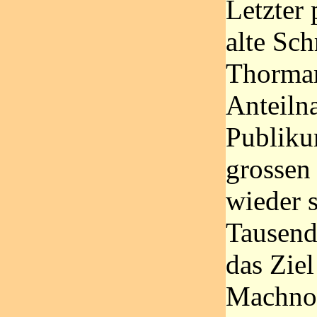
Letzter 
alte Sch
Thorman
Anteiln
Publiku
grossen
wieder s
Tausend
das Ziel
Machnow