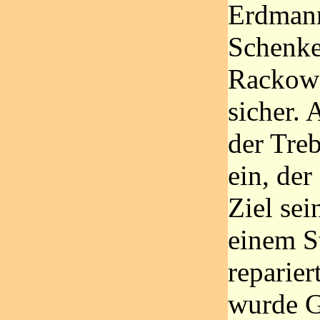
Erdmann
Schenke
Rackow 
sicher. 
der Tre
ein, der
Ziel sei
einem S
reparier
wurde G