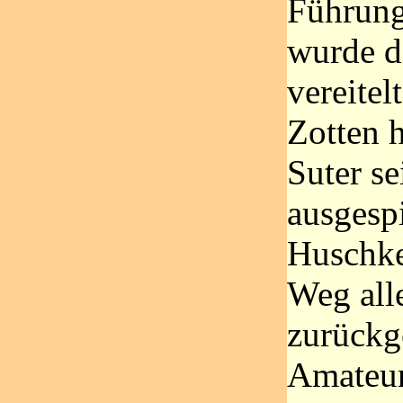
Führun
wurde d
vereitel
Zotten 
Suter se
ausgesp
Huschke
Weg alle
zurückg
Amateur