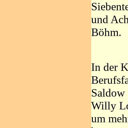
Siebent
und Acht
Böhm.
In der K
Berufsf
Saldow 
Willy Lo
um mehr