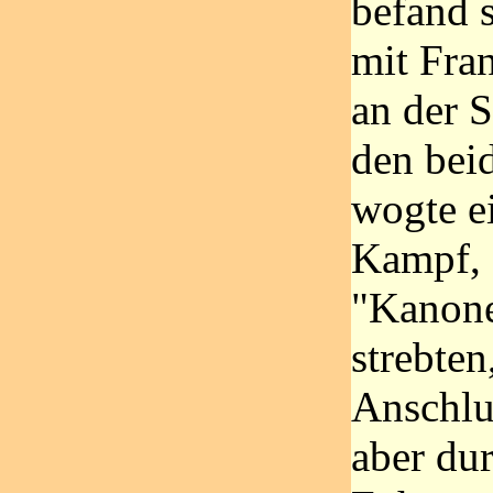
befand 
mit Fran
an der S
den bei
wogte ei
Kampf, 
"Kanon
strebten
Anschlu
aber dur