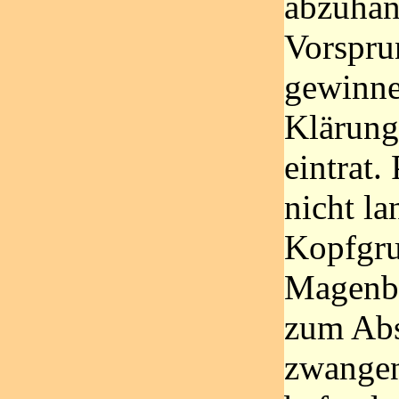
abzuhän
Vorspru
gewinne
Klärung
eintrat.
nicht la
Kopfgru
Magenb
zum Abs
zwangen