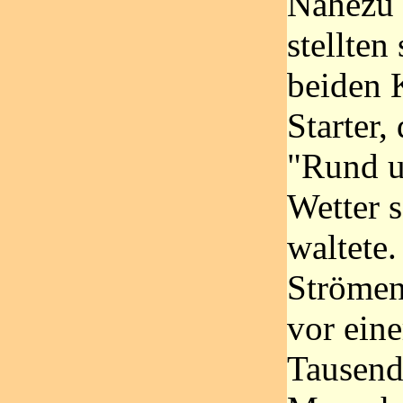
Nahezu 
stellten
beiden 
Starter,
"Rund u
Wetter 
waltete.
Strömen.
vor eine
Tausend