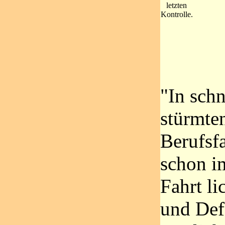
letzten
Kontrolle.
"In sch
stürmte
Berufsf
schon im
Fahrt li
und Def