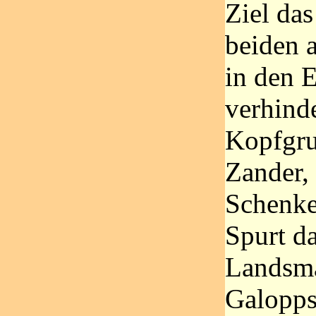
Ziel das
beiden 
in den 
verhind
Kopfgr
Zander,
Schenke
Spurt da
Landsm
Galopps