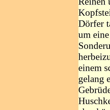
Reihen 
Kopfstei
Dörfer t
um eine
Sonder
herbeiz
einem s
gelang 
Gebrüde
Huschke