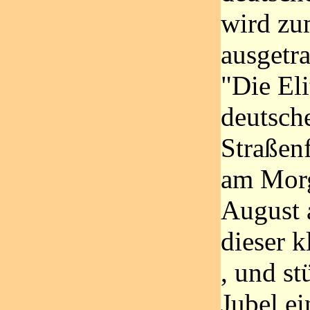
wird zu
ausgetra
"Die Eli
deutsch
Straßenf
am Morg
August 
dieser k
, und s
Jubel ei