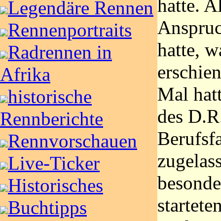
hatte. A
Legendäre Rennen
Anspru
Rennenportraits
hatte, w
Radrennen in
erschie
Afrika
Mal hat
historische
des D.R
Rennberichte
Berufsf
Rennvorschauen
zugelass
Live-Ticker
besonde
Historisches
startete
Buchtipps