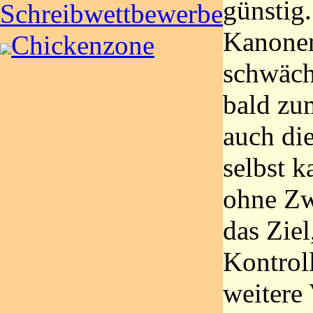
günstig
Schreibwettbewerbe
Kanonen
Chickenzone
schwäch
bald zu
auch di
selbst 
ohne Zw
das Ziel
Kontrol
weitere 