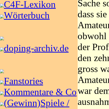
Sache s
C4F-Lexikon
dass sie
Wörterbuch
Amateur
obwohl 
der Prof
doping-archiv.de
den zehn
gross wa
Amateur
Fanstories
war de
Kommentare & Co
ausnah
(Gewinn)Spiele /