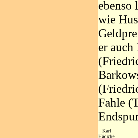
ebenso 
wie Hus
Geldpre
er auch
(Friedri
Barkow
(Friedr
Fahle (T
Endspur
Karl
Hädicke