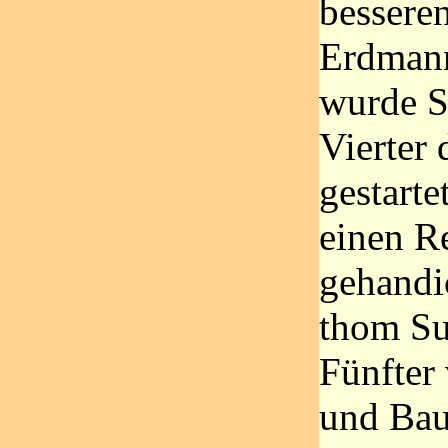
besseren
Erdmann
wurde S
Vierter 
gestarte
einen R
gehandi
thom Su
Fünfter
und Bau