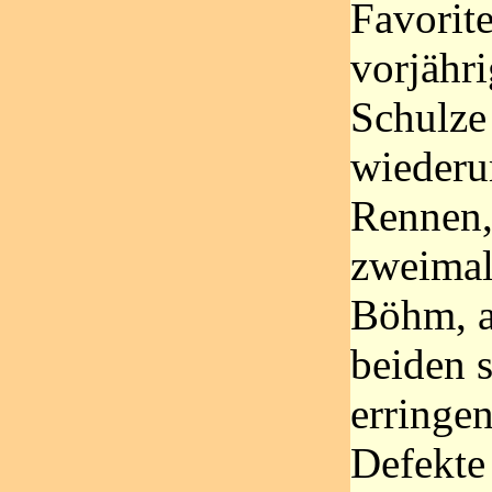
Favorit
vorjähri
Schulze 
wiederu
Rennen,
zweimal
Böhm, a
beiden s
erringen
Defekte