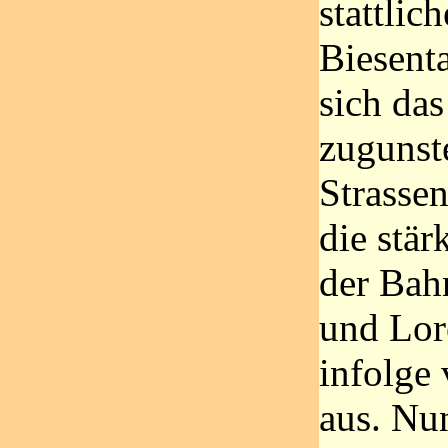
stattlic
Biesenta
sich da
zugunst
Strassen
die stär
der Bah
und Lor
infolge
aus. Nun