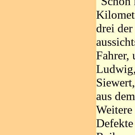
"Schon 
Kilomet
drei der
aussicht
Fahrer,
Ludwig
Siewert,
aus dem
Weitere
Defekte 