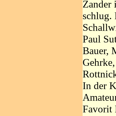
Zander 
schlug.
Schallw
Paul Su
Bauer, 
Gehrke,
Rottnic
In der K
Amateur
Favorit