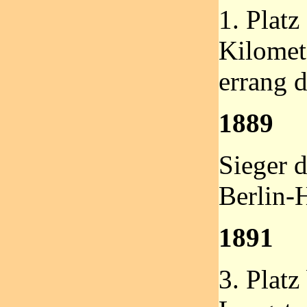
1. Platz
Kilomet
errang 
1889
Sieger d
Berlin-
1891
3. Platz