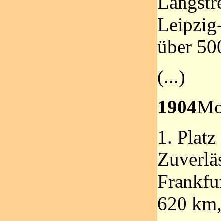
Langstr
Leipzig
über 50
(...)
1904
Mo
1. Platz
Zuverläs
Frankfur
620 km,