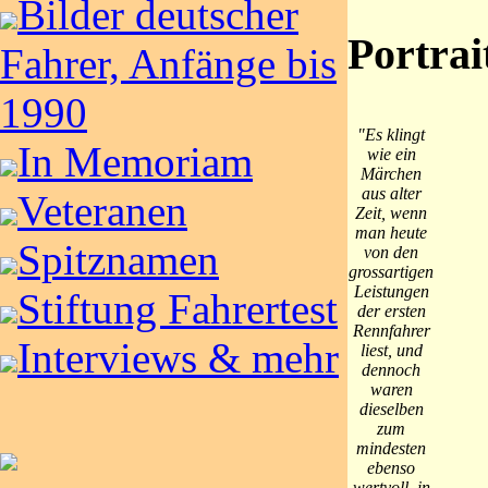
Bilder deutscher
Portrai
Fahrer, Anfänge bis
1990
"Es klingt
In Memoriam
wie ein
Märchen
aus alter
Veteranen
Zeit, wenn
man heute
Spitznamen
von den
grossartigen
Leistungen
Stiftung Fahrertest
der ersten
Rennfahrer
Interviews & mehr
liest, und
dennoch
waren
dieselben
zum
mindesten
ebenso
wertvoll, in