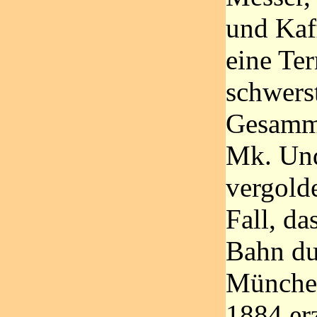
und Kaff
eine Ter
schwerst
Gesamm
Mk. Und
vergold
Fall, da
Bahn du
Münche
1884 er