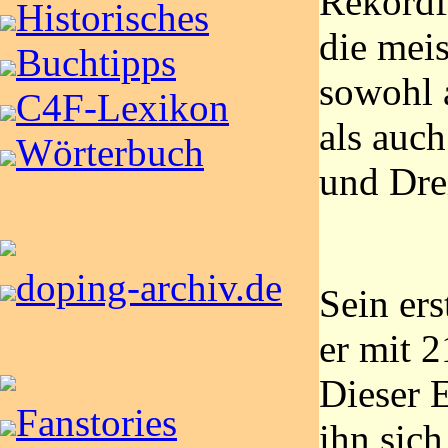
Rekordfa
Historisches
die mei
Buchtipps
sowohl 
C4F-Lexikon
als auc
Wörterbuch
und Dre
doping-archiv.de
Sein er
er mit 2
Dieser 
Fanstories
ihn sic