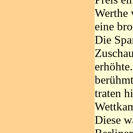
Werthe 
eine br
Die Spa
Zuschau
erhöhte.
berühmt
traten h
Wettkam
Diese w