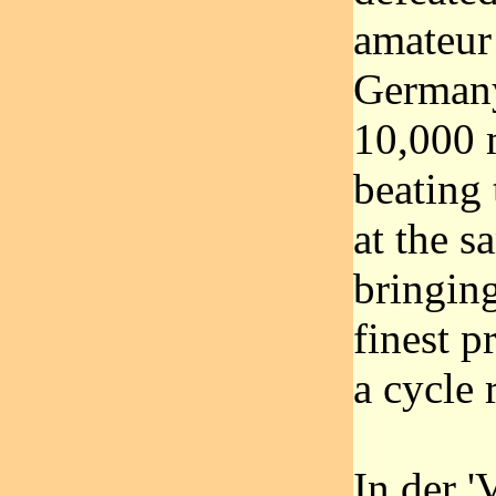
amateur
Germany
10,000 m
beating
at the s
bringing
finest p
a cycle 
In der '