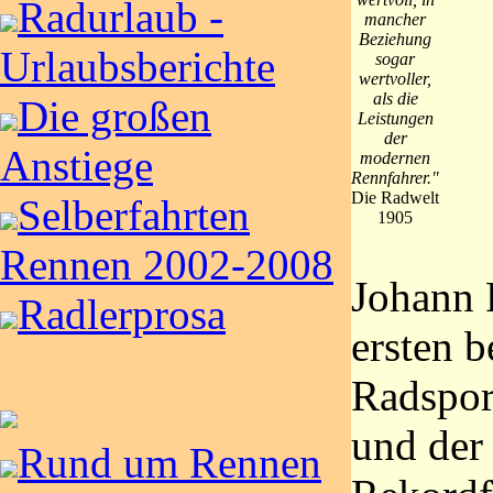
Radurlaub -
mancher
Beziehung
Urlaubsberichte
sogar
wertvoller,
als die
Die großen
Leistungen
der
Anstiege
modernen
Rennfahrer."
Die Radwelt
Selberfahrten
1905
Rennen 2002-2008
Johann 
Radlerprosa
ersten 
Radspor
und der 
Rund um Rennen