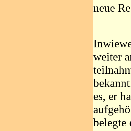
neue Rek
Inwiewe
weiter 
teilnahm
bekannt.
es, er 
aufgehör
belegte 