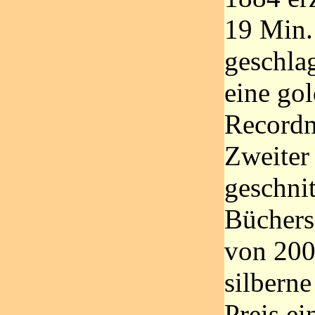
19 Min.
geschla
eine go
Recordm
Zweiter 
geschnit
Büchers
von 200
silberne
Preis e