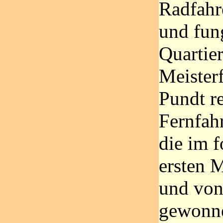
Radfahr
und fung
Quartie
Meister
Pundt re
Fernfah
die im 
ersten 
und von
gewonn