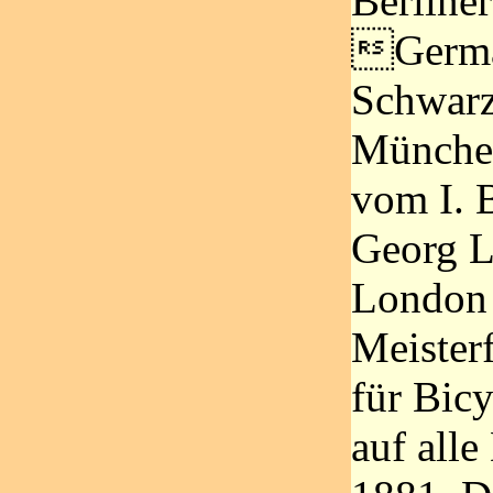
Berline
Germa
Schwar
München
vom I. 
Georg L
London 
Meister
für Bicy
auf alle