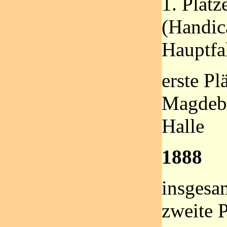
1. Plät
(Handic
Hauptfa
erste Pl
Magdebu
Halle
1888
insgesa
zweite P