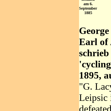
am 6.
September
1885
George 
Earl of
schrieb
'cycling
1895, a
"G. Lacy
Leipsic
defeate