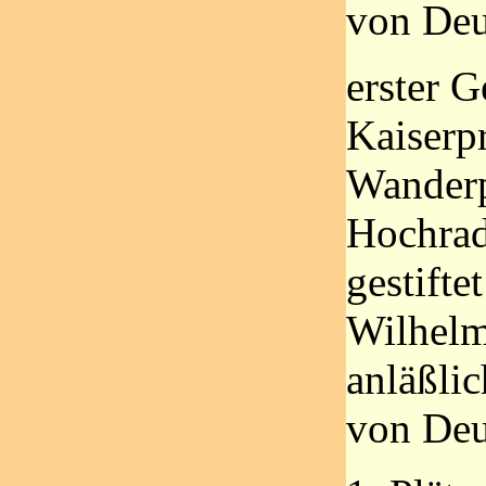
von Deu
erster 
Kaiserpr
Wanderp
Hochrad
gestifte
Wilhelm
anläßlic
von Deu