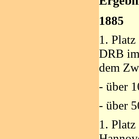
Ergebni
1885
1. Platz
DRB im 
dem Zwe
- über 
- über 
1. Platz
Hannov