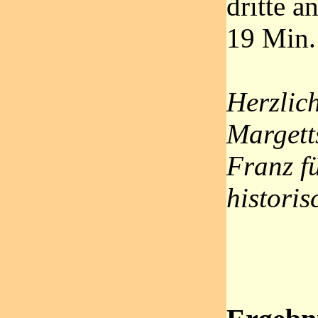
dritte a
19 Min.
Herzlic
Margett
Franz f
historis