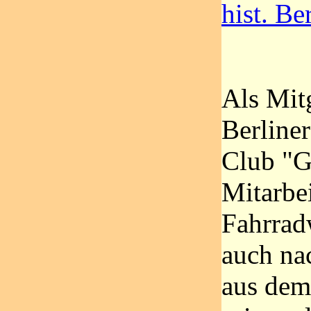
hist. Be
Als Mit
Berliner
Club "G
Mitarbe
Fahrrad
auch na
aus dem