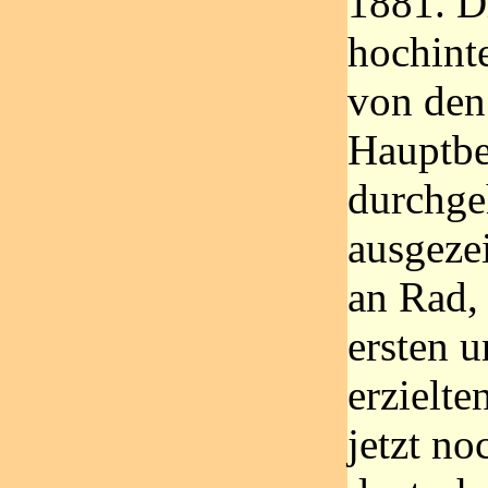
1881. D
hochint
von den
Hauptbe
durchge
ausgeze
an Rad,
ersten 
erzielte
jetzt no