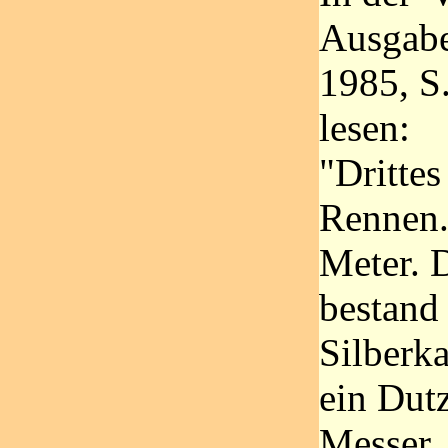
Ausgab
1985, S.
lesen:
"Dritte
Rennen.
Meter. D
bestand
Silberka
ein Dut
Messer, 