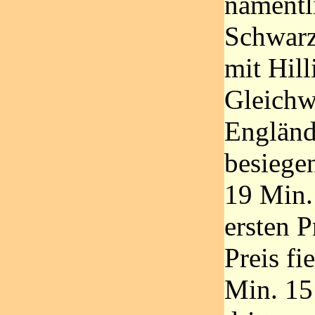
namentl
Schwarz
mit Hill
Gleichw
Engländ
besiegen
19 Min.
ersten P
Preis fi
Min. 15