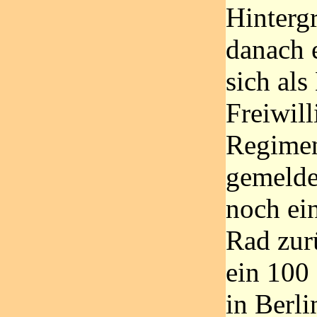
Hinterg
danach e
sich als
Freiwill
Regimen
gemelde
noch ei
Rad zur
ein 100
in Berli