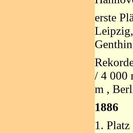
erste Pl
Leipzig
Genthin
Rekorde
/ 4 000 
m , Ber
1886
1. Platz