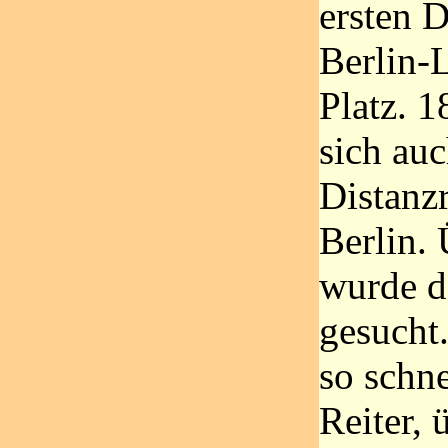
ersten D
Berlin-L
Platz. 1
sich au
Distanzr
Berlin.
wurde de
gesucht
so schne
Reiter,