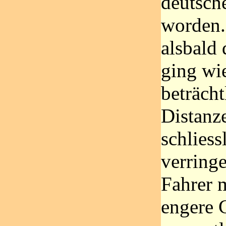
deutsch
worden.
alsbald
ging wie
beträch
Distanz
schliess
verringe
Fahrer 
engere 