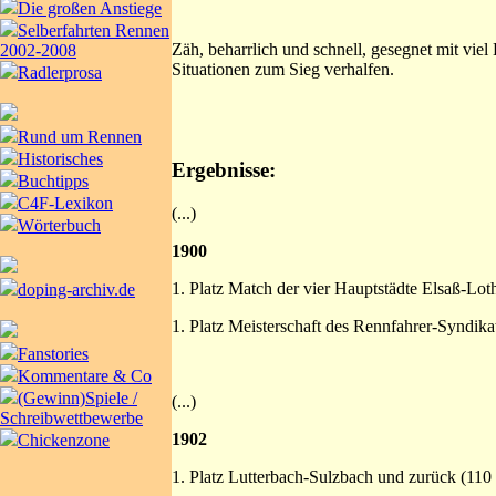
Die großen Anstiege
Selberfahrten Rennen
Zäh, beharrlich und schnell, gesegnet mit viel
2002-2008
Situationen zum Sieg verhalfen.
Radlerprosa
Rund um Rennen
Historisches
Ergebnisse:
Buchtipps
C4F-Lexikon
(...)
Wörterbuch
1900
1. Platz Match der vier Hauptstädte Elsaß-Lot
doping-archiv.de
1. Platz Meisterschaft des Rennfahrer-Syndika
Fanstories
Kommentare & Co
(Gewinn)Spiele /
(...)
Schreibwettbewerbe
1902
Chickenzone
1. Platz Lutterbach-Sulzbach und zurück (110