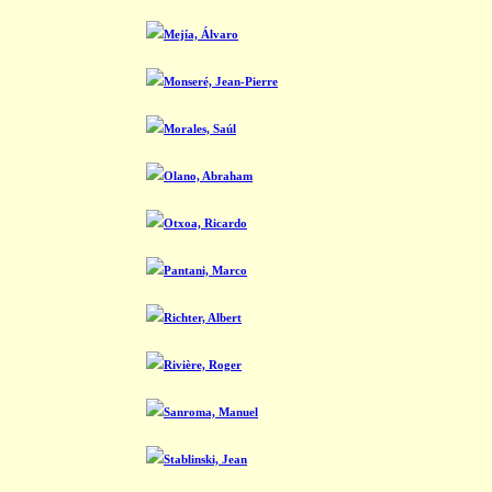
Mejía, Álvaro
Monseré, Jean-Pierre
Morales, Saúl
Olano, Abraham
Otxoa, Ricardo
Pantani, Marco
Richter, Albert
Rivière, Roger
Sanroma, Manuel
Stablinski, Jean