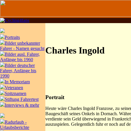
Portraits
Bilder unbekannter
Charles Ingold
Fahrer - Namen gesucht
Bilder ausl. Fahrer,
Anfänge bis 1960
Bilder deutscher
Fahrer, Anfänge bis
1990
In Memoriam
Veteranen
Spitznamen
Portrait
Stiftung Fahrertest
Interviews & mehr
Heute wäre Charles Ingold Franzose, zu seiner
Baugeschäft seines Onkels in Dornach. Währen
verdiente sein Geld überwiegend in Frankreich,
Radurlaub -
auszuspielen. Gelegentlich fuhr er noch auf d
Urlaubsberichte