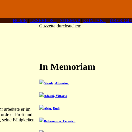
HOME
|
LESERPOST
|
SITEMAP
|
KONTAKT
|
ÜBER C4F
Gazzetta durchsuchen:
In Memoriam
Strada, Alfonsina
Adorni, Vittorio
r arbeitete er im
Altig, Rudi
urde er Profi und
, seine Fähigkeiten
Bahamontes, Federico