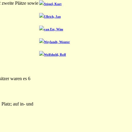
 2 zweite Plätze sowie
Stöpel, Kurt
Ullrich, Jan
van Est, Wim
Weylandt, Wouter
Wolfshohl, Rolf
sitzer waren es 6
Platz; auf in- und