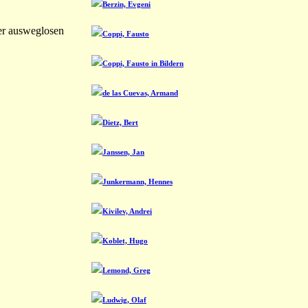
Berzin, Evgeni
ier ausweglosen
Coppi, Fausto
Coppi, Fausto in Bildern
de las Cuevas, Armand
Dietz, Bert
Janssen, Jan
Junkermann, Hennes
Kivilev, Andrei
Koblet, Hugo
Lemond, Greg
Ludwig, Olaf