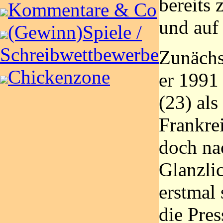
bereits
Kommentare & Co
und auf
(Gewinn)Spiele /
Schreibwettbewerbe
Zunächst
Chickenzone
er 1991
(23) als
Frankrei
doch na
Glanzli
erstmal 
die Pres