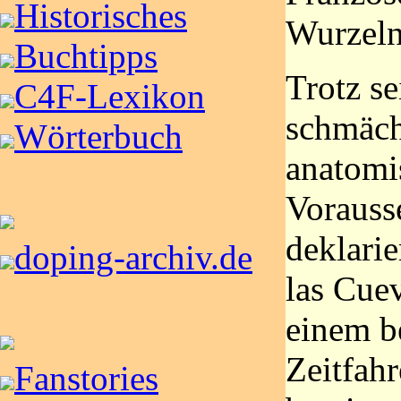
Historisches
Wurzeln
Buchtipps
Trotz se
C4F-Lexikon
schmäch
Wörterbuch
anatomi
Vorauss
deklari
doping-archiv.de
las Cuev
einem b
Zeitfahr
Fanstories