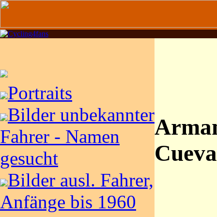
Portraits
Bilder unbekannter
Arman
Fahrer - Namen
Cueva
gesucht
Bilder ausl. Fahrer,
Anfänge bis 1960