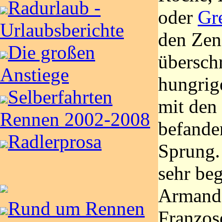
Radurlaub -
oder
Gr
Urlaubsberichte
den Zen
Die großen
überschr
Anstiege
hungrige
Selberfahrten
mit den
Rennen 2002-2008
befande
Radlerprosa
Sprung. 
sehr beg
Armand 
Rund um Rennen
Franzos