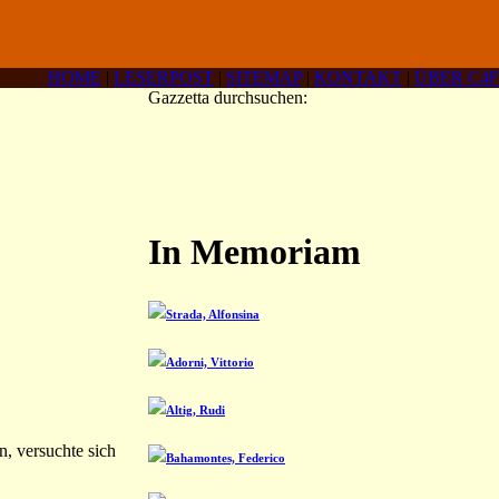
HOME
|
LESERPOST
|
SITEMAP
|
KONTAKT
|
ÜBER C4F
Gazzetta durchsuchen:
In Memoriam
Strada, Alfonsina
Adorni, Vittorio
Altig, Rudi
, versuchte sich
Bahamontes, Federico