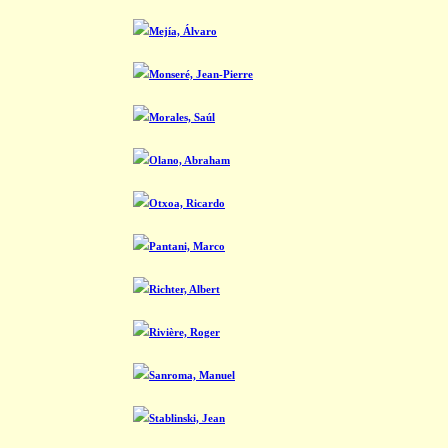
Mejía, Álvaro
Monseré, Jean-Pierre
Morales, Saúl
Olano, Abraham
Otxoa, Ricardo
Pantani, Marco
Richter, Albert
Rivière, Roger
Sanroma, Manuel
Stablinski, Jean