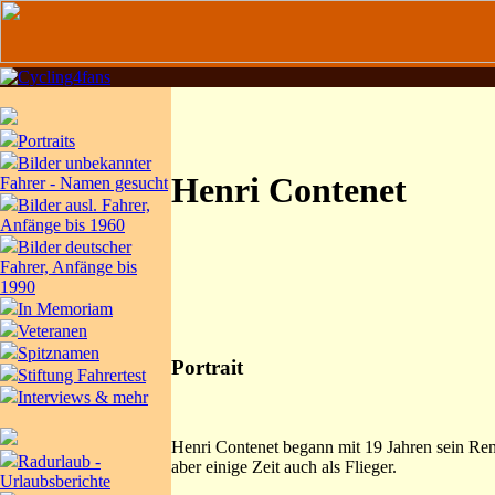
Portraits
Bilder unbekannter
Henri Contenet
Fahrer - Namen gesucht
Bilder ausl. Fahrer,
Anfänge bis 1960
Bilder deutscher
Fahrer, Anfänge bis
1990
In Memoriam
Veteranen
Spitznamen
Portrait
Stiftung Fahrertest
Interviews & mehr
Henri Contenet begann mit 19 Jahren sein Renn
Radurlaub -
aber einige Zeit auch als Flieger.
Urlaubsberichte