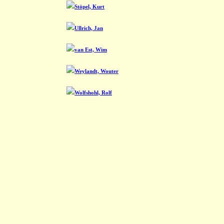
Stöpel, Kurt
Ullrich, Jan
van Est, Wim
Weylandt, Wouter
Wolfshohl, Rolf