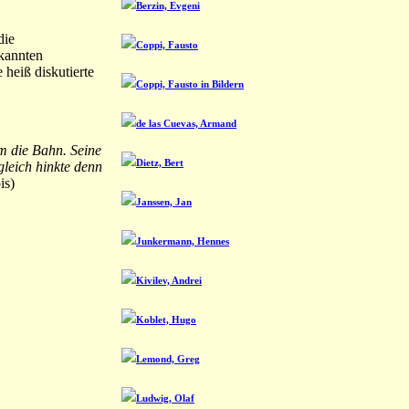
Berzin, Evgeni
die
Coppi, Fausto
ekannten
 heiß diskutierte
Coppi, Fausto in Bildern
de las Cuevas, Armand
um die Bahn. Seine
Dietz, Bert
gleich hinkte denn
is)
Janssen, Jan
Junkermann, Hennes
Kivilev, Andrei
Koblet, Hugo
Lemond, Greg
Ludwig, Olaf