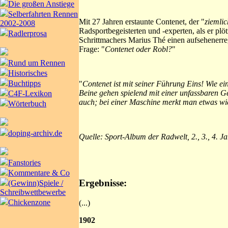
Die großen Anstiege
Selberfahrten Rennen
Mit 27 Jahren erstaunte Contenet, der "
ziemli
2002-2008
Radsportbegeisterten und -experten, als er p
Radlerprosa
Schrittmachers Marius Thé einen aufsehenerreg
Frage: "
Contenet oder Robl?
"
Rund um Rennen
Historisches
Buchtipps
"
Contenet ist mit seiner Führung Eins! Wie ei
Beine gehen spielend mit einer unfassbaren G
C4F-Lexikon
auch; bei einer Maschine merkt man etwas wie
Wörterbuch
doping-archiv.de
Quelle: Sport-Album der Radwelt, 2., 3., 4. J
Fanstories
Kommentare & Co
Ergebnisse:
(Gewinn)Spiele /
Schreibwettbewerbe
Chickenzone
(...)
1902