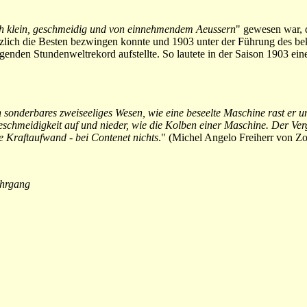
ch klein, geschmeidig und von einnehmendem Aeussern
" gewesen war, 
lötzlich die Besten bezwingen konnte und 1903 unter der Führung des b
enden Stundenweltrekord aufstellte. So lautete in der Saison 1903 eine
n sonderbares zweiseeliges Wesen, wie eine beseelte Maschine rast er 
eschmeidigkeit auf und nieder, wie die Kolben einer Maschine. Der Ver
 Kraftaufwand - bei Contenet nichts
." (Michel Angelo Freiherr von Zo
ahrgang