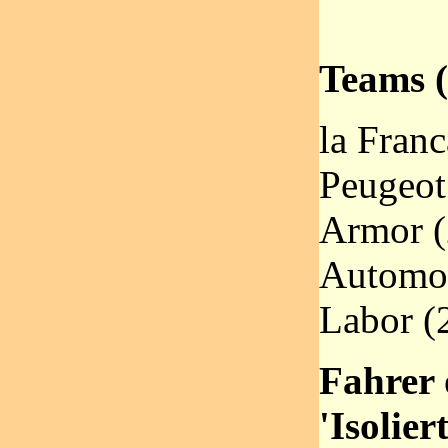
Teams (
la Franc
Peugeot 
Armor (2
Automoto
Labor (
Fahrer 
'Isolier