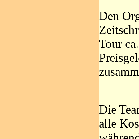
Den Org
Zeitschr
Tour ca.
Preisge
zusamm
Die Tea
alle Kos
während