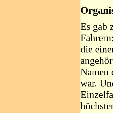
Organis
Es gab 
Fahrern:
die ein
angehör
Namen e
war. Und
Einzelfa
höchste