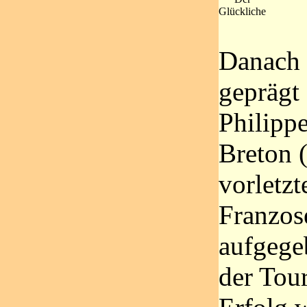
Glückliche
Danach 
geprägt
Philippe
Breton 
vorletzt
Franzos
aufgegeb
der Tou