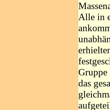
Massena
Alle in
ankomm
unabhän
erhielte
festgesc
Gruppe 
das ges
gleichm
aufgetei