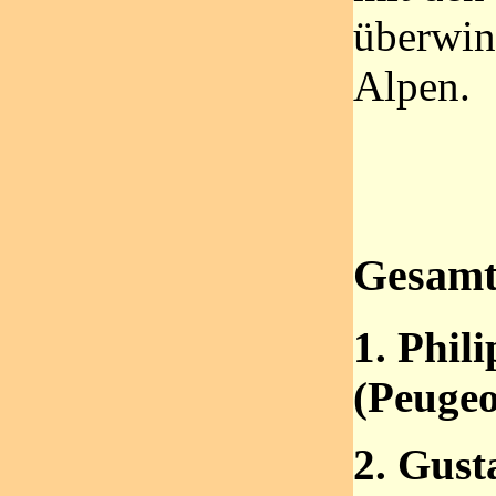
überwin
Alpen.
Gesamt
1. Phil
(Peugeo
2. Gust