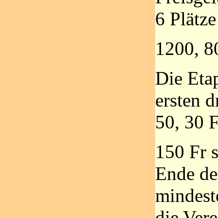
6 Plätze
1200, 8
Die Etap
ersten d
50, 30 F
150 Fr s
Ende de
mindest
die Ver