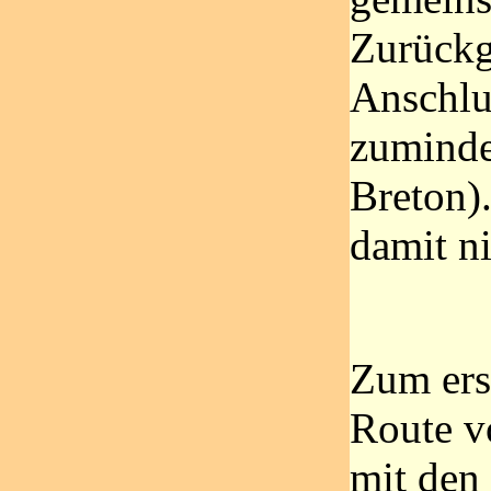
Zurückg
Anschlu
zuminde
Breton)
damit n
Zum ers
Route v
mit den 