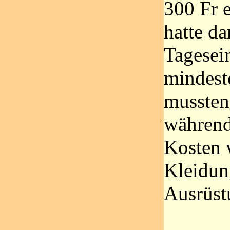
300 Fr e
hatte da
Tagese
mindeste
mussten
während 
Kosten 
Kleidun
Ausrüst