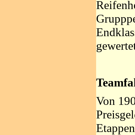
Reifenhe
Gruppp
Endklas
gewertet
Teamfa
Von 190
Preisgel
Etappen