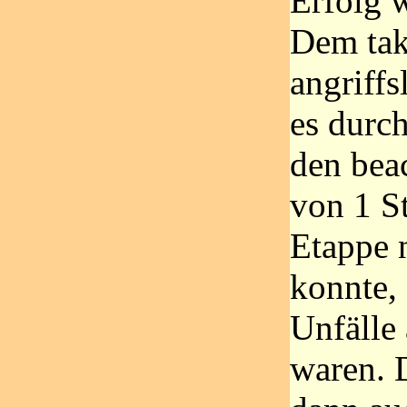
Erfolg 
Dem tak
angriff
es durch
den bea
von 1 St
Etappe 
konnte,
Unfälle
waren. D