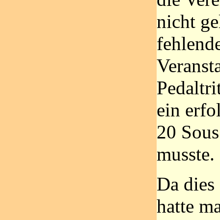
nicht ge
fehlen
Veransta
Pedaltri
ein erfo
20 Sous
musste.
Da dies 
hatte m