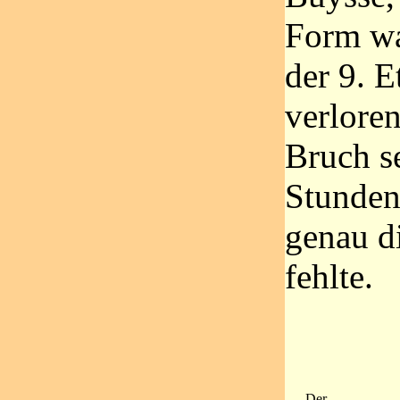
Form wa
der 9. E
verloren
Bruch s
Stunden
genau d
fehlte.
Der