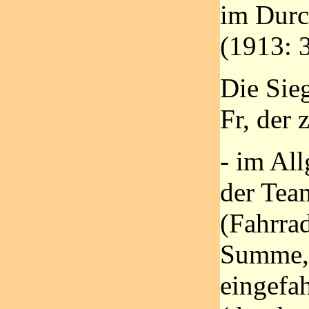
im Durc
(1913: 
Die Sie
Fr, der
- im Al
der Tea
(Fahrrad
Summe, 
eingefah