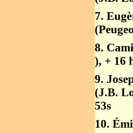
7. Eugè
(Peugeo
8. Camil
), + 16
9. Jose
(J.B. L
53s
10. Émi