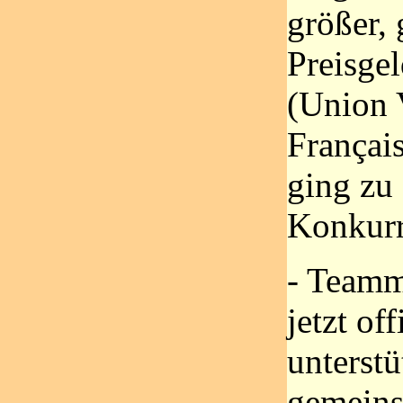
größer, 
Preisgel
(Union 
Français
ging zu 
Konkurr
- Teammi
jetzt of
unterstü
gemeins