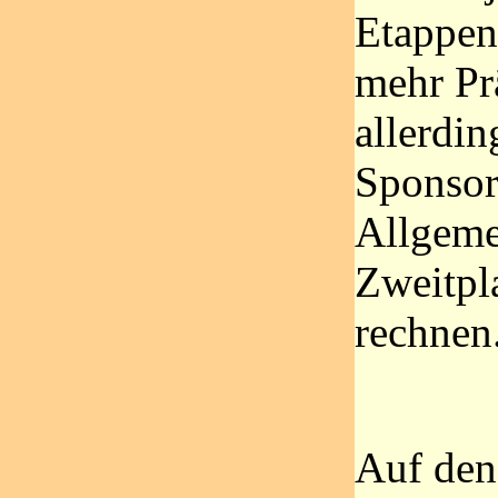
Etappens
mehr P
allerdin
Sponsore
Allgeme
Zweitpla
rechnen
Auf den