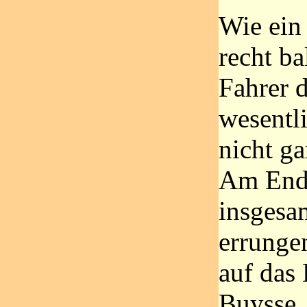
Wie ein 
recht ba
Fahrer 
wesentl
nicht g
Am Ende
insgesa
errunge
auf das
Buysse,