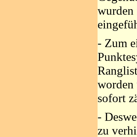
wurden 
eingefüh
- Zum e
Punktes
Ranglist
worden 
sofort z
- Deswe
zu verhi