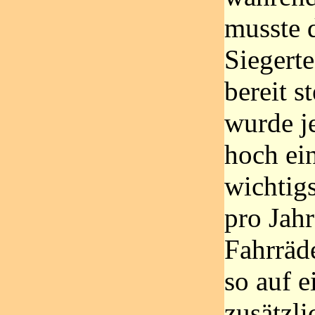
musste 
Siegert
bereit s
wurde j
hoch ei
wichtig
pro Jah
Fahrräd
so auf e
zusätzl