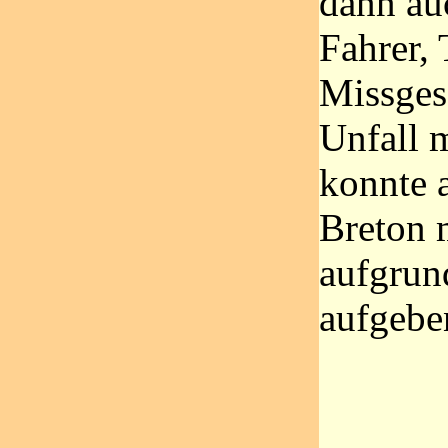
dann auc
Fahrer, 
Missges
Unfall 
konnte a
Breton 
aufgrun
aufgebe