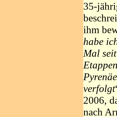
35-jähr
beschrei
ihm bew
habe ic
Mal seit
Etappen
Pyrenäe
verfolgt
2006, da
nach Ar