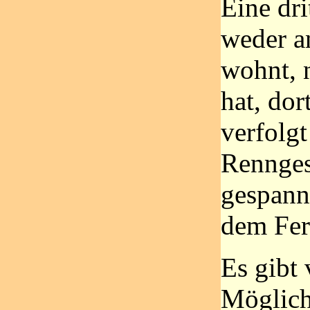
Eine dri
weder a
wohnt, 
hat, dor
verfolgt
Rennge
gespann
dem Fer
Es gibt 
Möglich