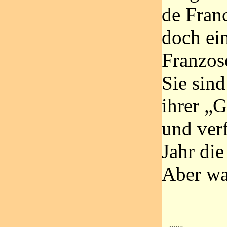
de Franc
doch ein
Franzos
Sie sind
ihrer „G
und verf
Jahr die
Aber w