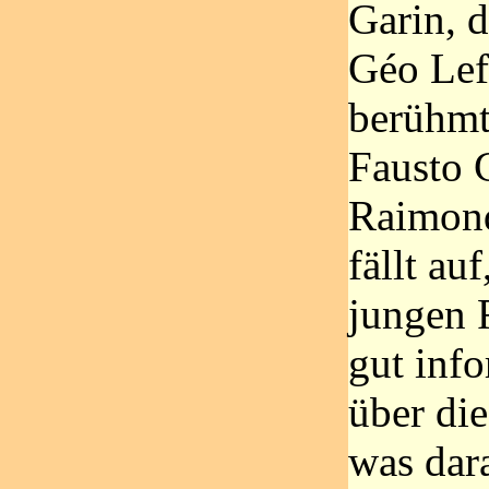
Garin, 
Géo Lef
berühmt
Fausto 
Raimond
fällt au
jungen 
gut info
über di
was dar