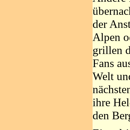
übernac
der Anst
Alpen o
grillen 
Fans au
Welt un
nächste
ihre Hel
den Ber