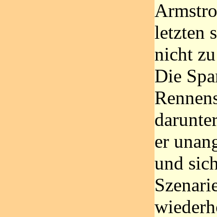
Armstro
letzten 
nicht zu
Die Spa
Rennens
darunter
er unan
und sic
Szenari
wiederh