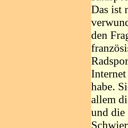
Das ist 
verwund
den Fra
französ
Radspor
Internet
habe. S
allem d
und die
Schwier