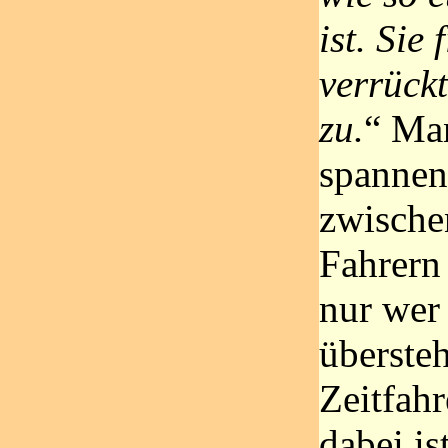
ist. Sie 
verrück
zu.
“ Man
spannen
zwische
Fahrern
nur wer
übersteh
Zeitfah
dabei is