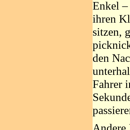
Enkel – 
ihren K
sitzen, 
picknick
den Nac
unterhal
Fahrer 
Sekunde
passiere
Andere 