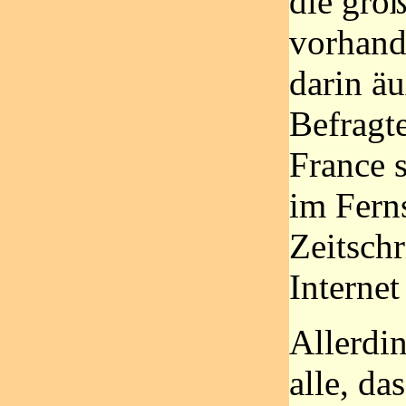
die groß
vorhand
darin äu
Befragt
France s
im Fern
Zeitschr
Internet
Allerdin
alle, da