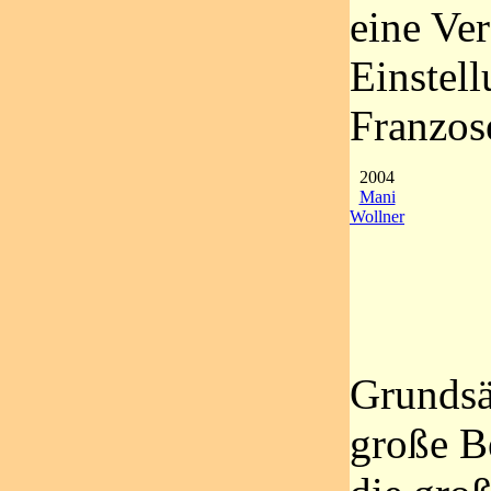
eine Ve
Einstell
Franzos
2004
Mani
Wollner
Grundsät
große B