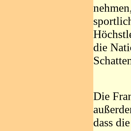
nehmen,
sportlic
Höchstle
die Nati
Schatten
Die Fra
außerde
dass di