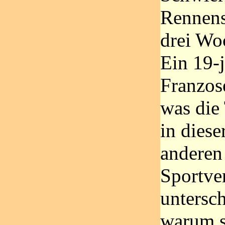
Rennens
drei Wo
Ein 19-j
Franzose
was die
in diese
anderen
Sportve
untersc
warum s