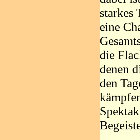
starkes 
eine Ch
Gesamts
die Flac
denen d
den Tag
kämpfen
Spektak
Begeiste