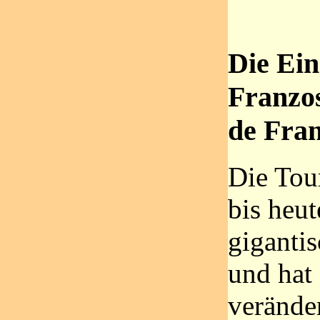
Die Ein
Franzo
de Fra
Die Tour
bis heu
giganti
und hat 
veränder