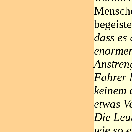
Mensche
begeiste
dass es
enorme
Anstren
Fahrer l
keinem 
etwas V
Die Leut
wie so 