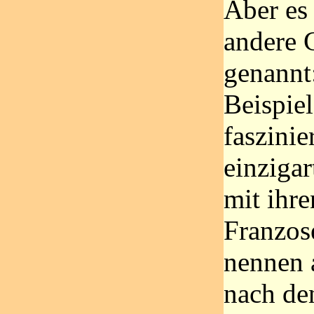
Aber es
andere 
genannt
Beispie
faszinie
einzigar
mit ihr
Franzos
nennen 
nach de