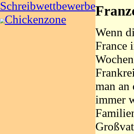
Schreibwettbewerbe
Franz
Chickenzone
Wenn di
France i
Wochen
Frankrei
man an 
immer w
Familie
Großvat