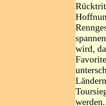
Rücktrit
Hoffnun
Rennges
spannen
wird, d
Favorit
untersc
Ländern
Toursie
werden.