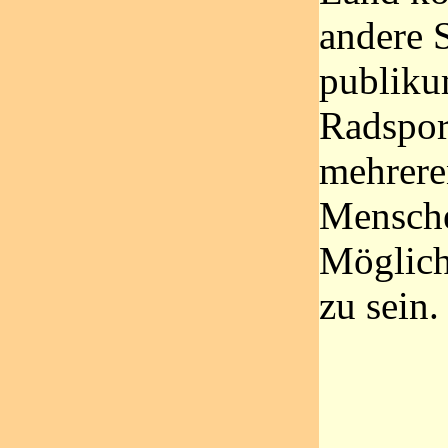
andere S
publiku
Radspor
mehrere
Mensche
Möglich
zu sein.