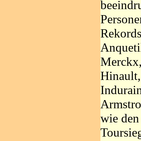
beeindr
Persone
Rekords
Anqueti
Merckx,
Hinault
Indurai
Armstro
wie den
Toursie