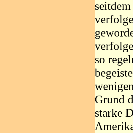
seitdem 
verfolg
geworde
verfolg
so rege
begeiste
wenigen
Grund da
starke 
Amerika