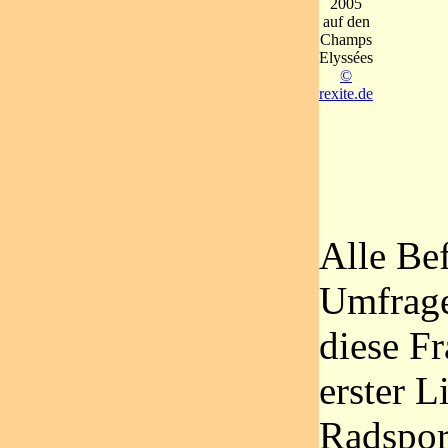
2005
auf den
Champs
Elyssées
©
rexite.de
Alle Be
Umfrage
diese Fr
erster L
Radsport