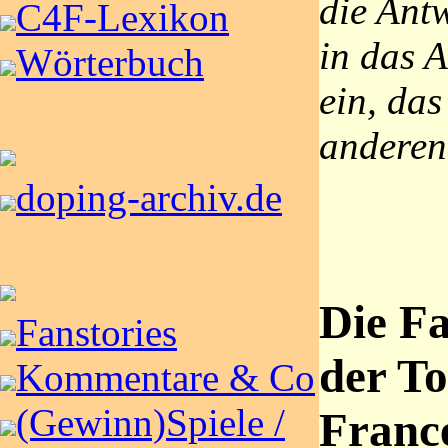
die Ant
C4F-Lexikon
in das 
Wörterbuch
ein, da
anderen
doping-archiv.de
Die Fa
Fanstories
der To
Kommentare & Co
(Gewinn)Spiele /
France