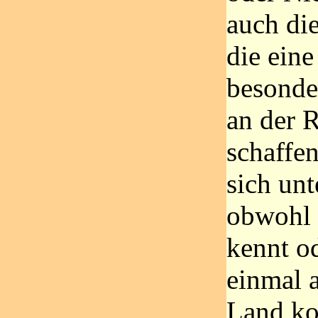
auch di
die eine
besonde
an der 
schaffe
sich unt
obwohl 
kennt o
einmal 
Land k