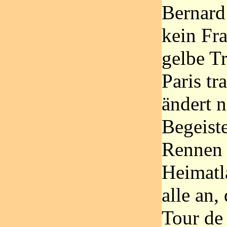
Bernard
kein Fr
gelbe Tr
Paris tr
ändert n
Begeist
Rennen 
Heimatl
alle an,
Tour de 