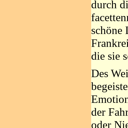
durch d
facetten
schöne 
Frankrei
die sie 
Des Wei
begeiste
Emotion
der Fahr
oder Nie