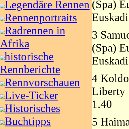
(Spa) Eu
Legendäre Rennen
Euskadi
Rennenportraits
Radrennen in
3 Samue
Afrika
(Spa) Eu
historische
Euskadi
Rennberichte
4 Koldo
Rennvorschauen
Liberty
Live-Ticker
1.40
Historisches
Buchtipps
5 Haima