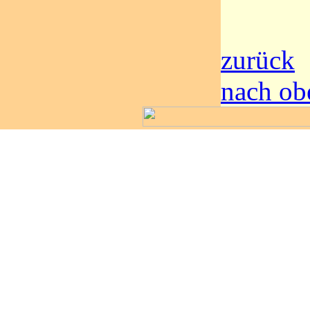
zurück
nach ob