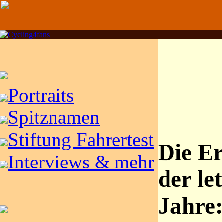
Portraits
Spitznamen
Stiftung Fahrertest
Die Er
Interviews & mehr
der le
Jahre