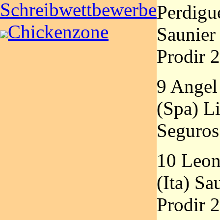
Schreibwettbewerbe
Perdigu
Chickenzone
Saunier
Prodir 
9 Angel
(Spa) L
Seguros
10 Leon
(Ita) Sa
Prodir 