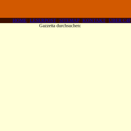
HOME
|
LESERPOST
|
SITEMAP
|
KONTAKT
|
ÜBER C4F
Gazzetta durchsuchen: