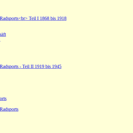
Radsports<br> Teil I 1868 bis 1918
äft
g
Radsports - Teil II 1919 bis 1945
orts
 Radsports