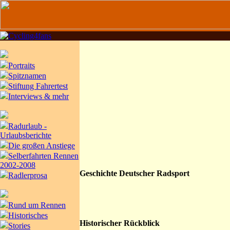
Portraits
Spitznamen
Stiftung Fahrertest
Interviews & mehr
Radurlaub -
Urlaubsberichte
Die großen Anstiege
Selberfahrten Rennen
2002-2008
Geschichte Deutscher Radsport
Radlerprosa
Rund um Rennen
Historisches
Historischer Rückblick
Stories