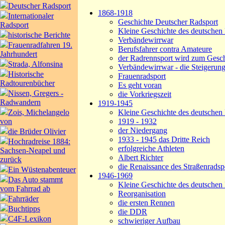
Deutscher Radsport
1868-1918
Internationaler
Geschichte Deutscher Radsport
Radsport
Kleine Geschichte des deutschen 
historische Berichte
Verbändewirrwar
Frauenradfahren 19.
Berufsfahrer contra Amateure
Jahrhundert
der Radrennsport wird zum Gesch
Strada, Alfonsina
Verbändewirrwar - die Steigerun
Historische
Frauenradsport
Radtourenbücher
Es geht voran
Nissen, Gregers -
die Vorkriegszeit
Radwandern
1919-1945
Zois, Michelangelo
Kleine Geschichte des deutschen 
von
1919 - 1932
der Niedergang
die Brüder Olivier
1933 - 1945 das Dritte Reich
Hochradreise 1884:
erfolgreiche Athleten
Sachsen-Neapel und
Albert Richter
zurück
die Renaissance des Straßenradsp
Ein Wüstenabenteuer
1946-1969
Das Auto stammt
Kleine Geschichte des deutschen
vom Fahrrad ab
Reorganisation
Fahrräder
die ersten Rennen
Buchtipps
die DDR
C4F-Lexikon
schwieriger Aufbau