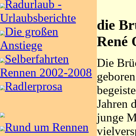
Radurlaub -
Urlaubsberichte
die B
Die großen
René O
Anstiege
Selberfahrten
Die Brü
Rennen 2002-2008
geboren
Radlerprosa
begeiste
Jahren d
junge M
Rund um Rennen
vielver