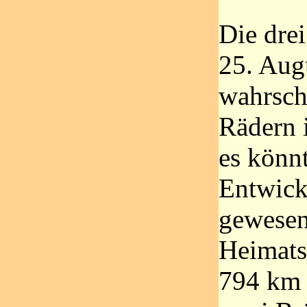
Die drei
25. Aug
wahrsch
Rädern 
es könn
Entwick
gewesen 
Heimatst
794 km 