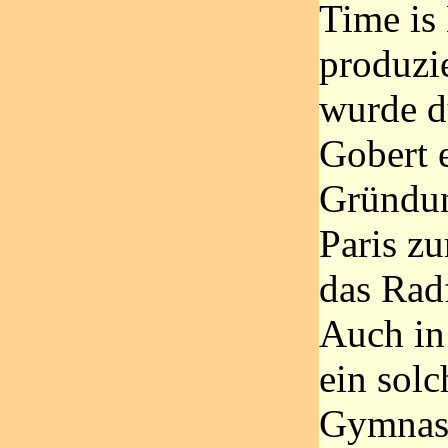
Time is
produzi
wurde d
Gobert e
Gründun
Paris z
das Rad
Auch in 
ein solc
Gymnas