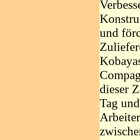
Verbess
Konstru
und förd
Zuliefe
Kobayash
Compagn
dieser 
Tag und 
Arbeiter
zwische