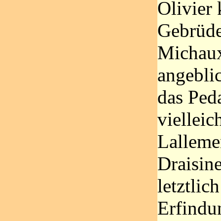
Olivier 
Gebrüde
Michaux
angeblic
das Peda
vielleic
Lalleme
Draisin
letztli
Erfindu