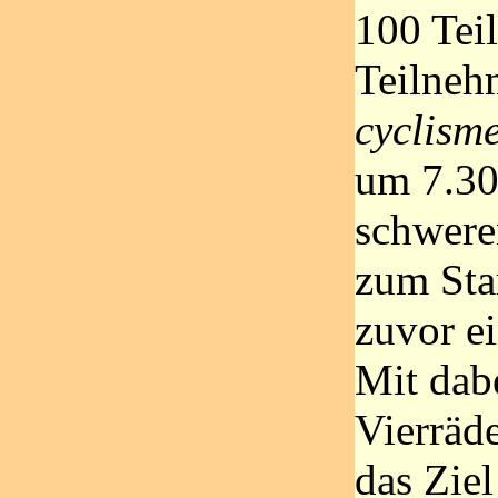
100 Tei
Teilneh
cyclism
um 7.30
schwere
zum Star
zuvor e
Mit dab
Vierräd
das Ziel