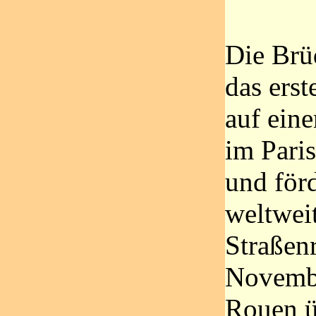
Die Brüd
das erst
auf ein
im Pari
und för
weltweit
Straßen
Novembe
Rouen ü