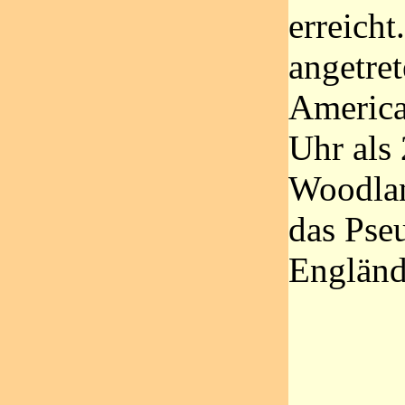
erreicht
angetre
Americ
Uhr als 
Woodlan
das Pse
Engländ