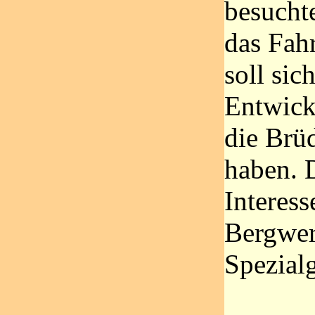
besuchte
das Fahr
soll sic
Entwick
die Brü
haben. 
Interess
Bergwer
Spezial