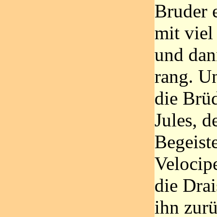
Bruder 
mit vie
und dan
rang. Un
die Brü
Jules, d
Begeiste
Velocip
die Drai
ihn zur