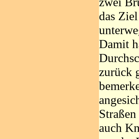
zwei Br
das Ziel
unterwe
Damit h
Durchsc
zurück g
bemerke
angesich
Straßen 
auch Kn