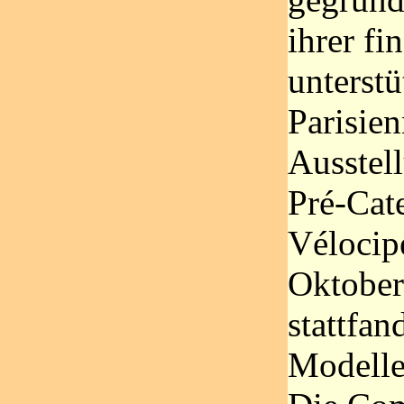
ihrer fi
unterst
Parisien
Ausstell
Pré-Cate
Vélocip
Oktober
stattfan
Modelle 