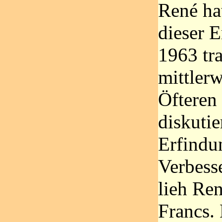
René hat
dieser E
1963 tra
mittlerw
Öfteren
diskutie
Erfindu
Verbess
lieh Re
Francs. 