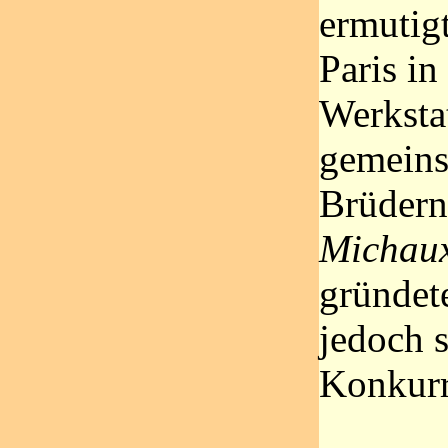
ermutig
Paris i
Werksta
gemeins
Brüdern
Michaux
gründet
jedoch 
Konkurr