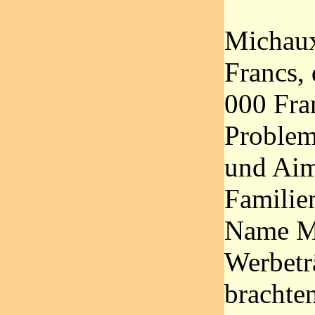
Michaux
Francs, 
000 Fra
Problem
und Aim
Familien
Name Mi
Werbetr
brachten