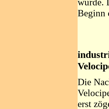
wurde. D
Beginn 
industr
Velocip
Die Nac
Velocipe
erst zö