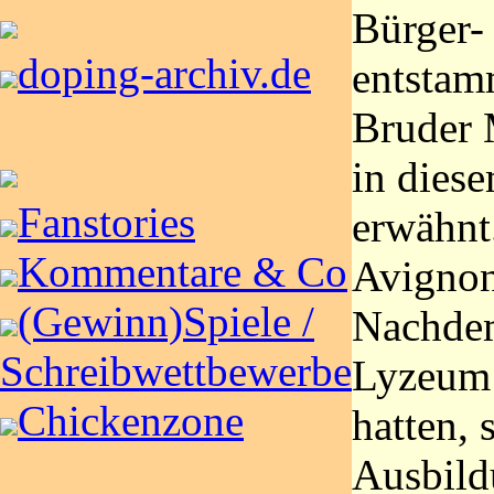
Bürger- 
doping-archiv.de
entstam
Bruder 
in die
Fanstories
erwähnt.
Kommentare & Co
Avignon
(Gewinn)Spiele /
Nachde
Schreibwettbewerbe
Lyzeum 
Chickenzone
hatten, 
Ausbild