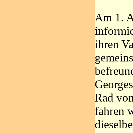
Am 1. A
informi
ihren Va
gemein
befreun
Georges
Rad von
fahren w
dieselb