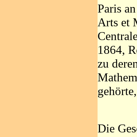
Paris an
Arts et
Central
1864, R
zu dere
Mathema
gehörte,
Die Ges