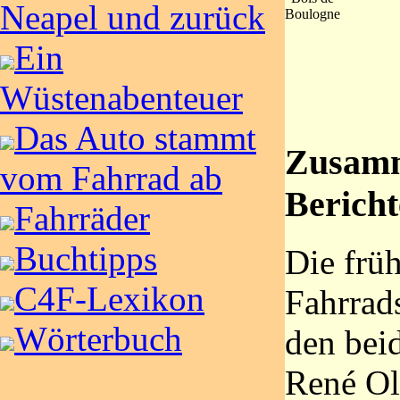
Neapel und zurück
Boulogne
Ein
Wüstenabenteuer
Das Auto stammt
Zusamm
vom Fahrrad ab
Bericht
Fahrräder
Buchtipps
Die frü
C4F-Lexikon
Fahrrad
Wörterbuch
den bei
René Oli