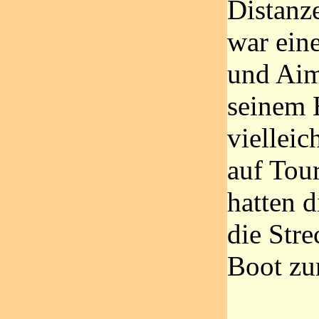
Distanz
war ein
und Aim
seinem H
vielleic
auf Tou
hatten 
die Str
Boot zu