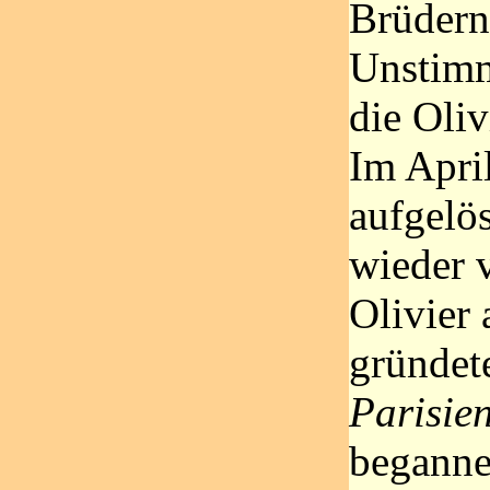
Brüdern
Unstimmi
die Oliv
Im Apri
aufgelö
wieder 
Olivier 
gründet
Parisie
beganne