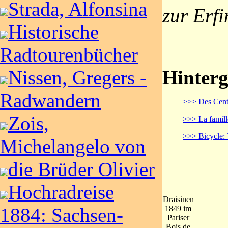
Strada, Alfonsina
zur Erf
Historische
Radtourenbücher
Nissen, Gregers -
Hinterg
Radwandern
>>> Des Centra
Zois,
>>> La famille
>>> Bicycle: 
Michelangelo von
die Brüder Olivier
Hochradreise
Draisinen
1884: Sachsen-
1849 im
Pariser
Bois de