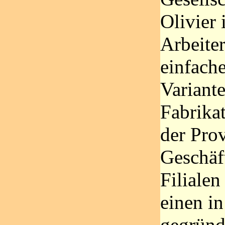
Olivier
Arbeite
einfach
Variante
Fabrikat
der Prov
Geschäft
Filialen
einen in
gegründ