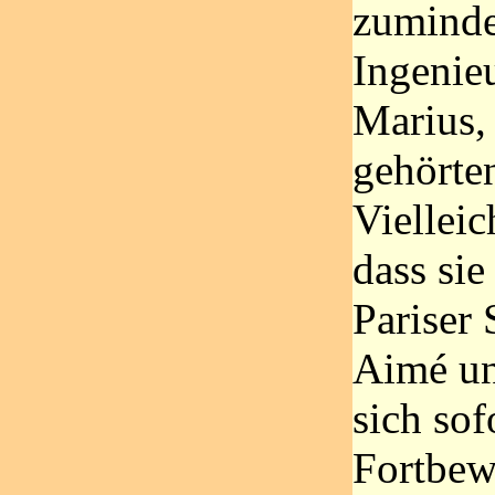
zuminde
Ingenie
Marius,
gehörte
Vielleic
dass sie
Pariser 
Aimé un
sich sof
Fortbew