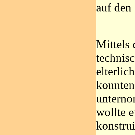
auf den
Mittels
technis
elterli
konnten
untern
wollte 
konstrui