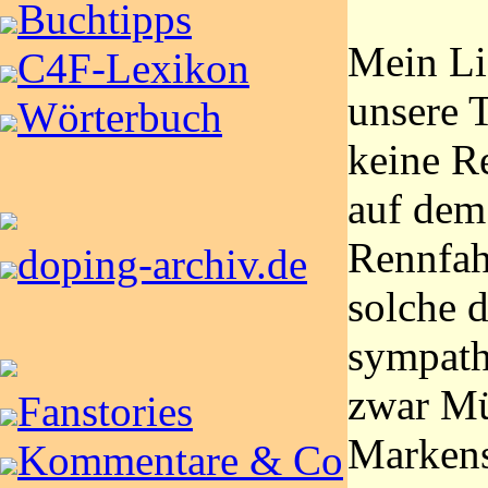
Buchtipps
Mein Lie
C4F-Lexikon
unsere T
Wörterbuch
keine Re
auf dem
Rennfah
doping-archiv.de
solche 
sympath
zwar Mü
Fanstories
Markens
Kommentare & Co