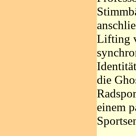
Stimmbä
anschli
Lifting
synchron
Identitä
die Gho
Radspor
einem p
Sportse