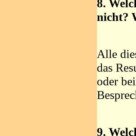
8. Wel
nicht?
Alle die
das Resu
oder bei
Besprec
9. Welch