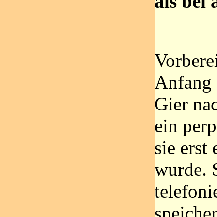
als bei
Vorbere
Anfang 
Gier nac
ein per
sie erst
wurde. S
telefoni
speiche