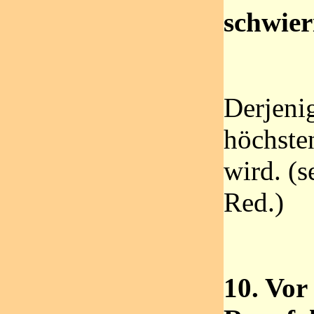
schwier
Derjeni
höchste
wird. (s
Red.)
10. Vor