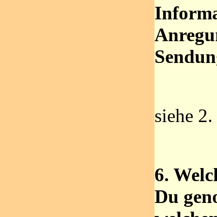
Inform
Anregun
Sendun
siehe 2.
6. Welc
Du gen