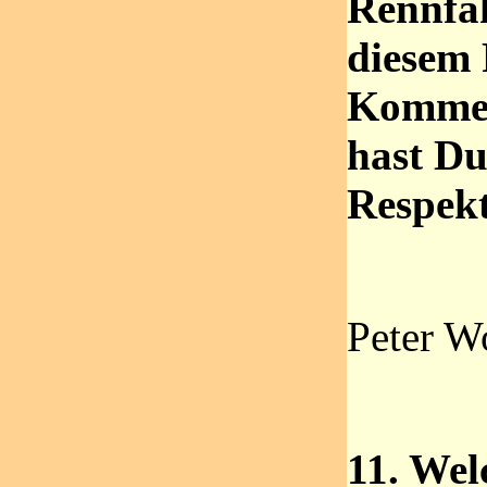
Rennfah
diesem 
Kommen
hast Du
Respek
Peter W
11. Wel