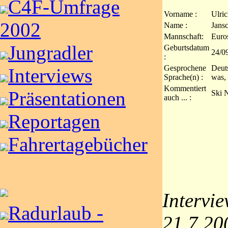
C4F-Umfrage
Vorname :
Ulric
2002
Name :
Jans
Mannschaft:
Euro
Jungradler
Geburtsdatum
24/0
:
Gesprochene
Deut
Interviews
Sprache(n) :
was, 
Kommentiert
Präsentationen
Ski 
auch ... :
Reportagen
Fahrertagebücher
Intervi
Radurlaub -
21.7.20