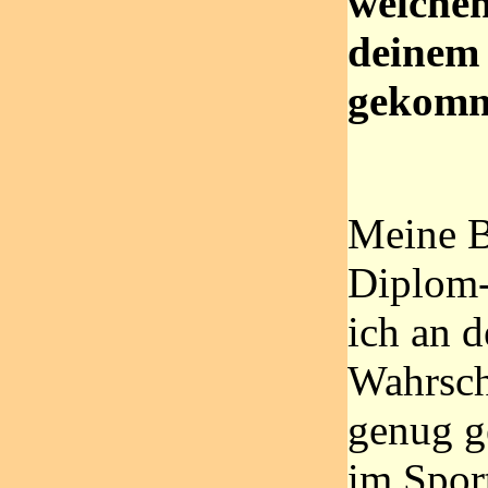
welchen
deinem 
gekom
Meine B
Diplom-
ich an d
Wahrsch
genug ge
im Sport