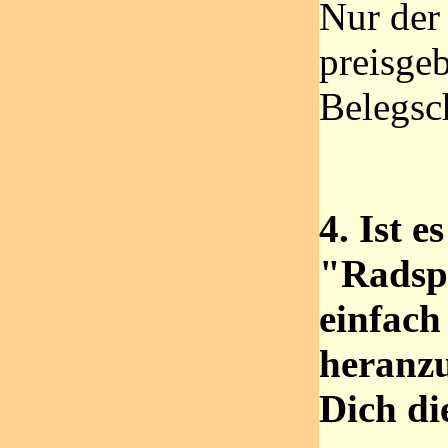
Nur der 
preisgeb
Belegsc
4. Ist e
"Radspo
einfach
heranz
Dich di