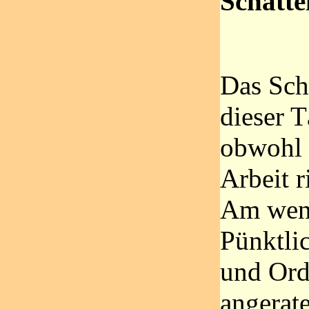
Schatte
Das Schö
dieser T
obwohl 
Arbeit 
Am weni
Pünktlic
und Ord
angerat