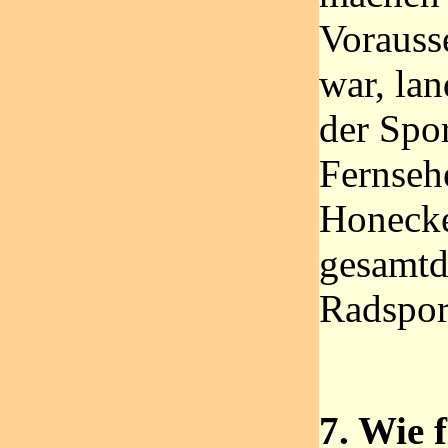
Vorauss
war, lan
der Spo
Fernsehe
Honecke
gesamtd
Radspor
7. Wie 