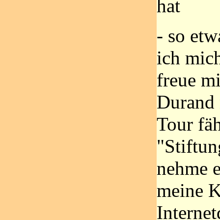
hat
- so etw
ich mic
freue m
Durand 
Tour fäh
"Stiftu
nehme e
meine K
Internet