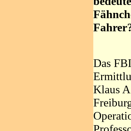
bedeute
Fähnche
Fahrer
Das FBI
Ermittlu
Klaus A.
Freiburg
Operati
Profess