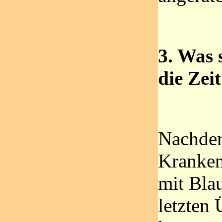
3. Was 
die Zei
Nachde
Kranken
mit Bla
letzten