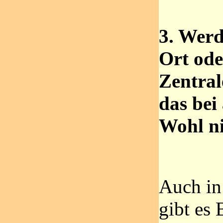
3. Werd
Ort ode
Zentral
das bei
Wohl ni
Auch in
gibt es 