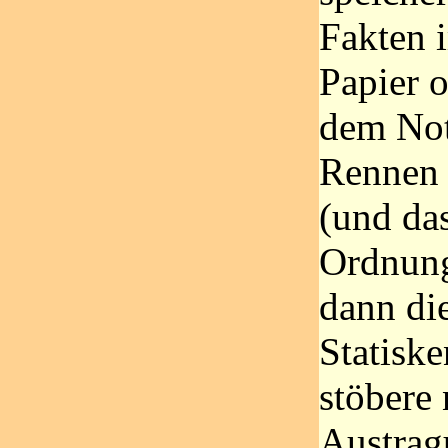
Fakten 
Papier 
dem Not
Rennen 
(und das
Ordnung
dann di
Statisk
stöbere
Austrag