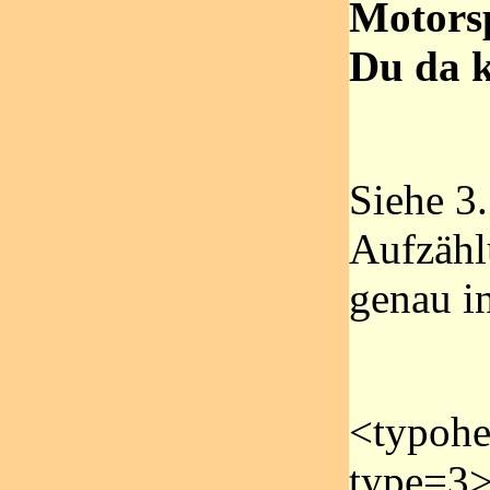
Motorsp
Du da 
Siehe 3
Aufzähl
genau in
<typoh
type=3