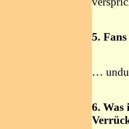
verspric
5. Fans
… undul
6. Was 
Verrück