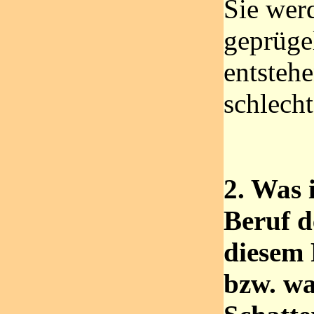
Sie wer
geprüge
entstehe
schlech
2. Was 
Beruf d
diesem 
bzw. wa