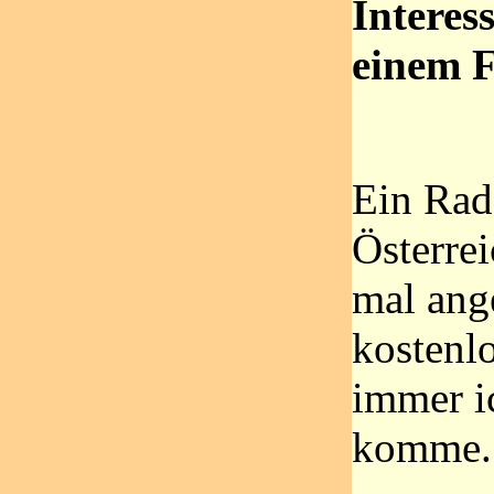
Interes
einem F
Ein Rad
Österrei
mal ang
kostenl
immer i
komme.