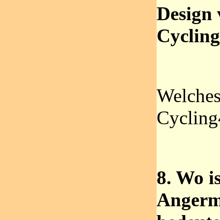
Design
Cyclin
Welches
Cycling
8. Wo i
Angerm