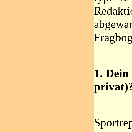
Redakti
abgewan
Fragbog
1. Dein
privat)
Sportrep