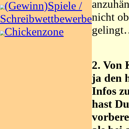
anzuhän
(Gewinn)Spiele /
nicht o
Schreibwettbewerbe
geling
Chickenzone
2. Von 
ja den 
Infos z
hast Du
vorbere