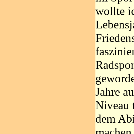
wollte i
Lebensj
Frieden
faszinie
Radsport
geworde
Jahre au
Niveau t
dem Abit
machen 