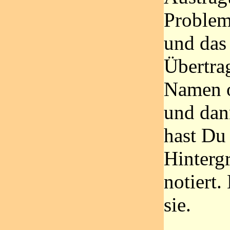
Problem 
und das
Übertra
Namen od
und dan
hast Du
Hinterg
notiert
sie.