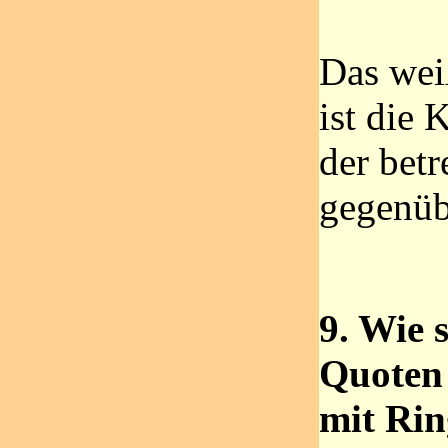
Das wei
ist die 
der betr
gegenü
9. Wie 
Quoten 
mit Rin