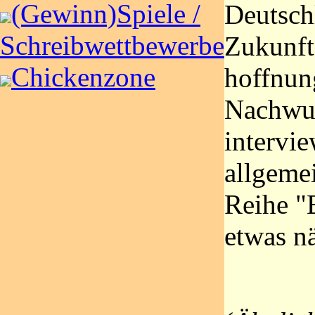
(Gewinn)Spiele /
Deutsch
Schreibwettbewerbe
Zukunft
Chickenzone
hoffnun
Nachwuc
intervi
allgeme
Reihe "
etwas n