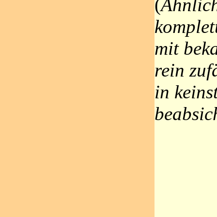
(
Ähnlich
komplet
mit bek
rein zu
in keins
beabsich