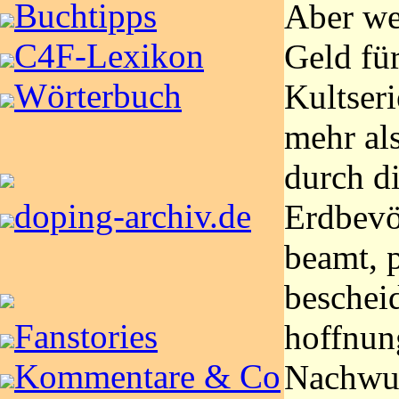
Buchtipps
Aber we
C4F-Lexikon
Geld fü
Wörterbuch
Kultseri
mehr al
durch d
doping-archiv.de
Erdbevö
beamt, 
beschei
Fanstories
hoffnun
Kommentare & Co
Nachwuc