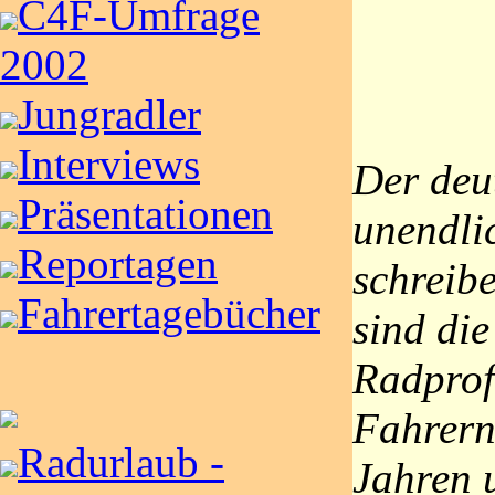
C4F-Umfrage
2002
Jungradler
Interviews
Der deu
Präsentationen
unendli
Reportagen
schreib
Fahrertagebücher
sind di
Radprofi
Fahrern
Radurlaub -
Jahren 