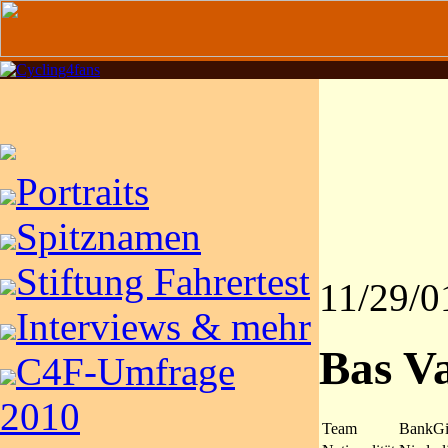
Portraits
Spitznamen
Stiftung Fahrertest
11/29/0
Interviews & mehr
Bas V
C4F-Umfrage
2010
Team
BankGir