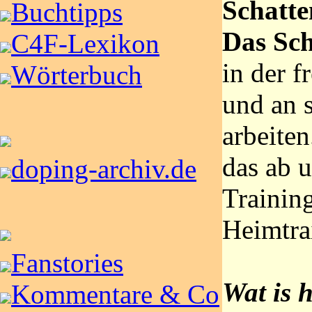
Schatte
Buchtipps
Das Sch
C4F-Lexikon
in der f
Wörterbuch
und an 
arbeiten
das ab u
doping-archiv.de
Trainin
Heimtra
Fanstories
Wat is 
Kommentare & Co