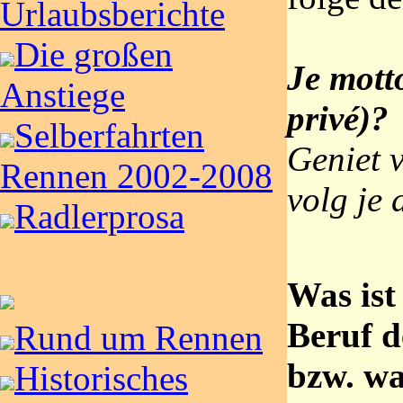
Urlaubsberichte
Die großen
Je mott
Anstiege
privé)?
Selberfahrten
Geniet v
Rennen 2002-2008
volg je
Radlerprosa
Was ist
Beruf d
Rund um Rennen
bzw. wa
Historisches