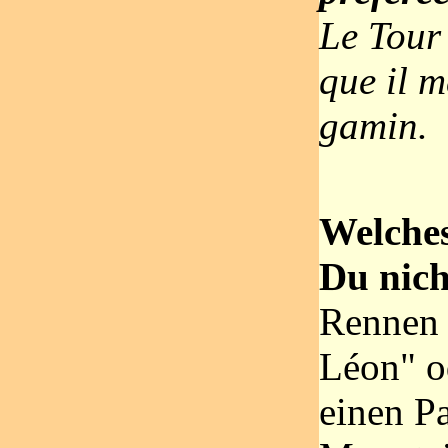
Le Tour
que il m
gamin.
Welche
Du nic
Rennen 
Léon" o
einen P