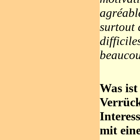
agréabl
surtout
difficile
beaucou
Was ist
Verrück
Interes
mit ein