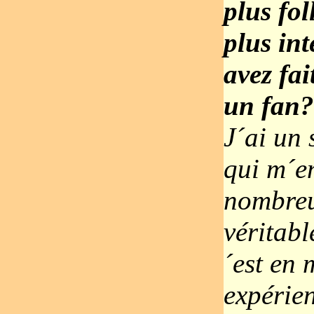
plus fol
plus in
avez fai
un fan?
J´ai un 
qui m´e
nombreus
véritab
´est en
expérien