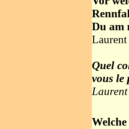
Vor we
Rennfah
Du am 
Laurent 
Quel co
vous le
Laurent
Welche 