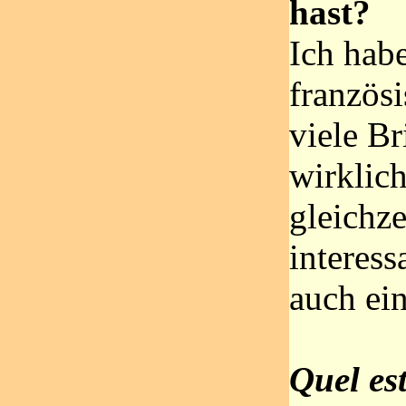
hast?
Ich hab
französi
viele Bri
wirklich
gleichze
interes
auch ein
Quel est