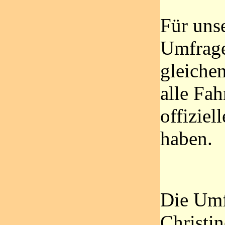
Für uns
Umfrage
gleiche
alle Fah
offiziel
haben.
Die Umf
Christin