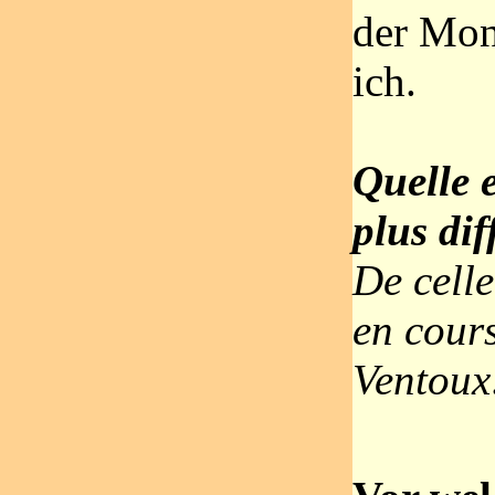
der Mon
ich.
Quelle e
plus dif
De celle
en cours
Ventoux