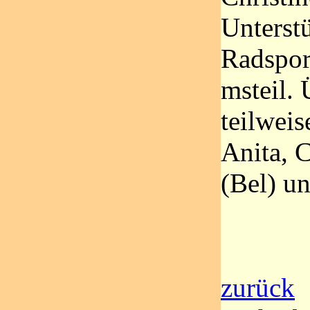
Unterst
Radspor
msteil.
teilweis
Anita, C
(Bel) un
zurück