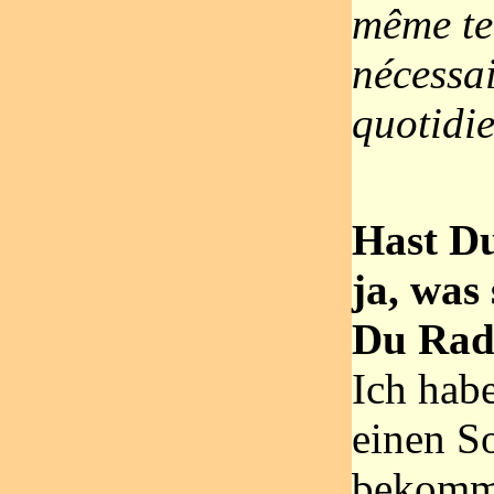
même te
nécessai
quotidie
Hast D
ja, was
Du Radr
Ich hab
einen S
bekomme