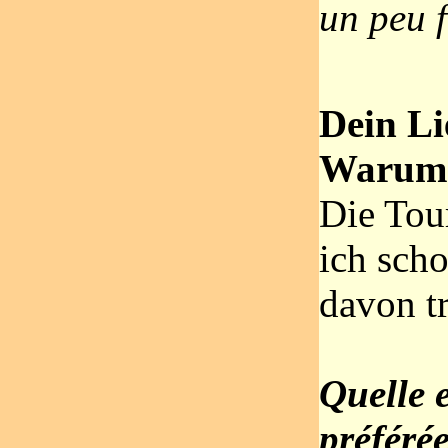
un peu 
Dein Li
Warum
Die Tou
ich scho
davon t
Quelle e
préféré