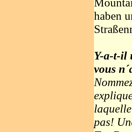
Mounta
haben u
Straßen
Y-a-t-il
vous n´
Nommez 
explique
laquelle
pas! Un