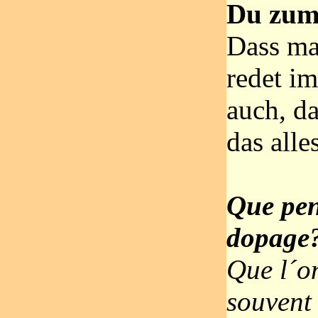
Du zum
Dass ma
redet im
auch, da
das alle
Que pen
dopage
Que l´on
souvent 