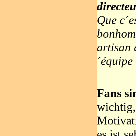
directeu
Que c´e
bonhomm
artisan 
´équipe
Fans sin
wichtig,
Motivat
es ist 