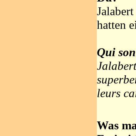
Jalaber
hatten e
Qui son
Jalaber
superbe
leurs ca
Was ma