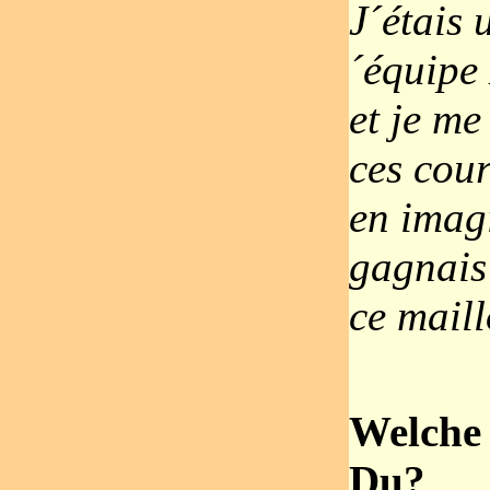
J´étais 
´équipe 
et je me
ces cou
en imag
gagnais
ce maill
Welche 
Du?