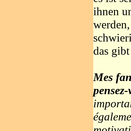
ihnen un
werden,
schwier
das gibt
Mes fans
pensez-
importa
égaleme
motivati