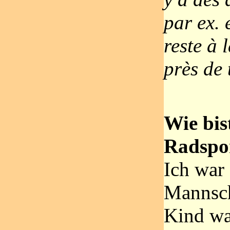
par ex. 
reste à 
près de 
Wie bi
Radspo
Ich war
Mannscha
Kind wa