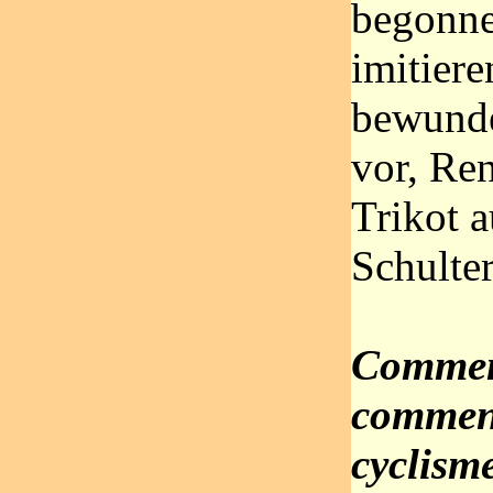
begonne
imitiere
bewunder
vor, Re
Trikot 
Schulte
Commen
commenc
cyclism