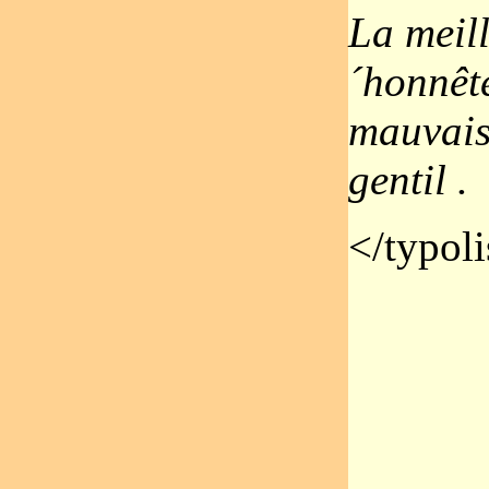
La meill
´honnête
mauvais
gentil .
</typoli