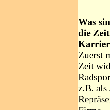
Was sin
die Zei
Karrier
Zuerst 
Zeit wi
Radspor
z.B. als
Repräsen