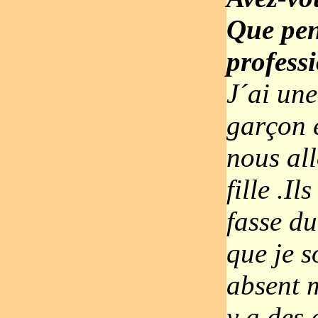
Que pens
professi
J´ai un
garçon 
nous all
fille .I
fasse du
que je s
absent m
y a des