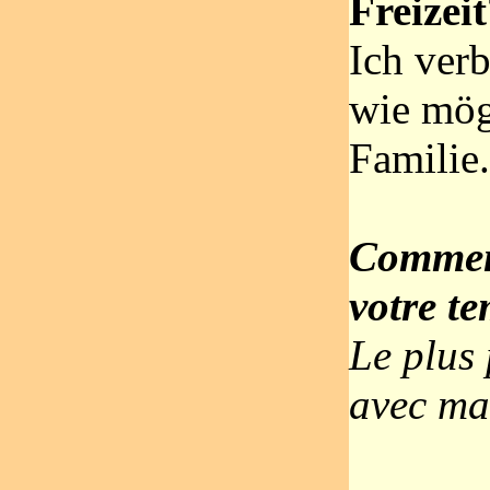
Freizei
Ich verb
wie mög
Familie.
Commen
votre te
Le plus 
avec ma 