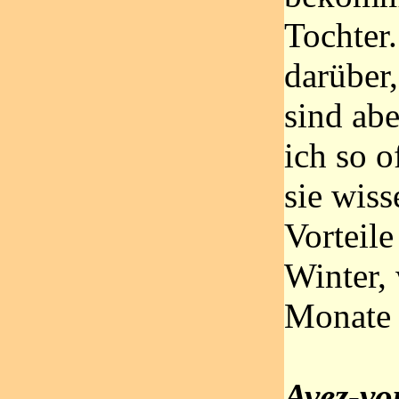
Tochter.
darüber,
sind abe
ich so o
sie wiss
Vorteile
Winter, 
Monate 
Avez-vo