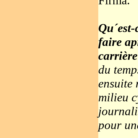
Firma.
Qu´est-
faire ap
carrièr
du temps
ensuite 
milieu c
journali
pour une