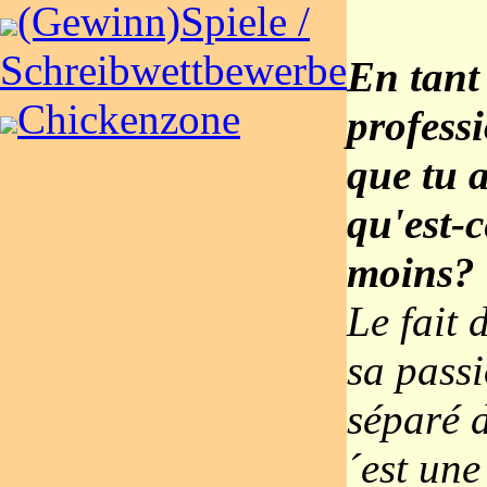
(Gewinn)Spiele /
Schreibwettbewerbe
En tant 
Chickenzone
professi
que tu a
qu'est-c
moins?
Le fait 
sa passi
séparé 
´est une