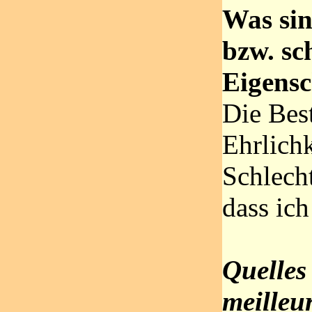
Was sin
bzw. sc
Eigensc
Die Best
Ehrlichk
Schlecht
dass ich
Quelles 
meilleu