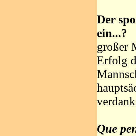
Der spor
ein...?
großer 
Erfolg d
Mannsch
hauptsä
verdank
Que pen