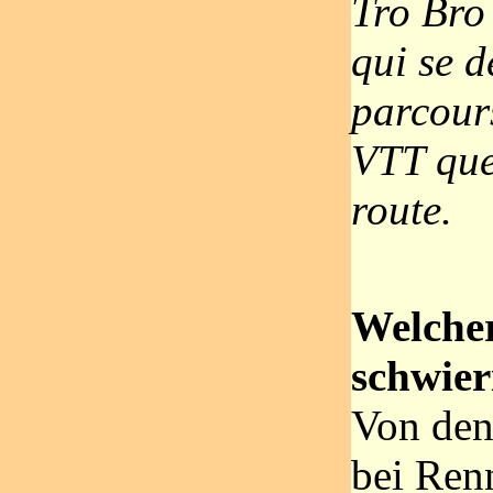
Tro Bro
qui se d
parcour
VTT que
route.
Welcher
schwier
Von den
bei Ren