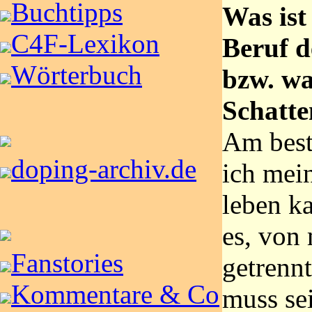
Buchtipps
Was ist
C4F-Lexikon
Beruf d
Wörterbuch
bzw. wa
Schatte
Am beste
doping-archiv.de
ich mei
leben k
es, von
Fanstories
getrennt
Kommentare & Co
muss se