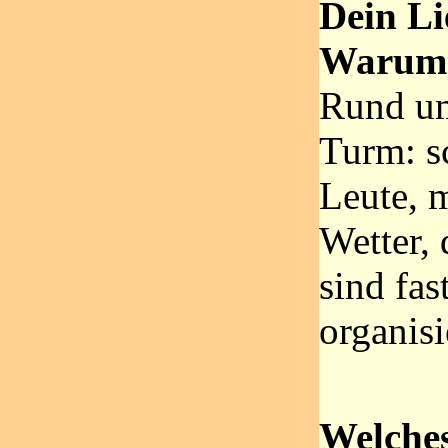
Dein Li
Warum
Rund u
Turm: s
Leute, m
Wetter,
sind fas
organisi
Welche