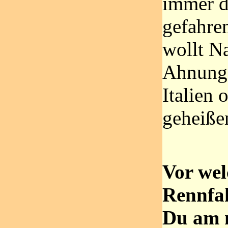
immer d
gefahren
wollt N
Ahnung 
Italien 
geheiße
Vor we
Rennfah
Du am 