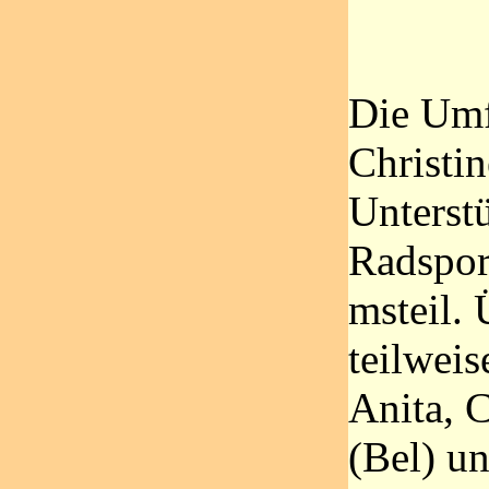
Die Umf
Christin
Unterst
Radspor
msteil.
teilweis
Anita, C
(Bel) un