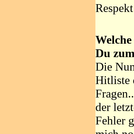
Respekt
Welche 
Du zum
Die Num
Hitliste
Fragen.
der letz
Fehler 
mich no