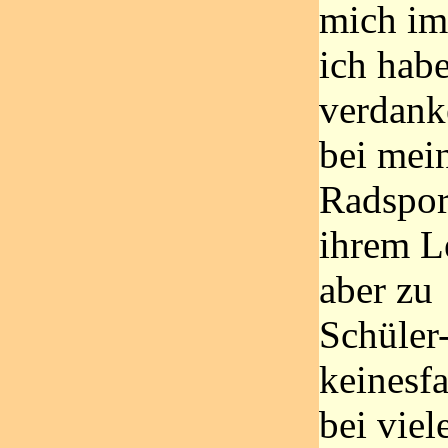
mich im
ich habe
verdank
bei mei
Radspor
ihrem L
aber zu
Schüler
keinesfa
bei vie