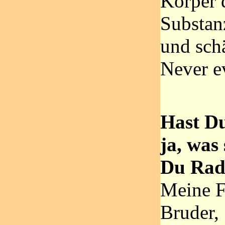
Körper 
Substan
und sch
Never e
Hast D
ja, was
Du Radr
Meine F
Bruder,