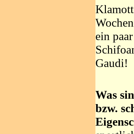
Klamott
Wochene
ein paa
Schifoa
Gaudi!
Was sin
bzw. sc
Eigensc