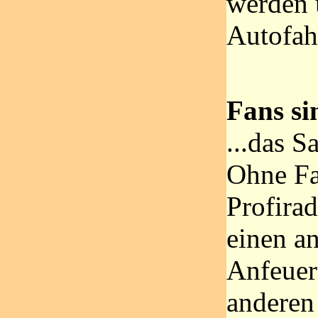
werden 
Autofahr
Fans sin
...das S
Ohne Fa
Profira
einen an
Anfeuer
anderen