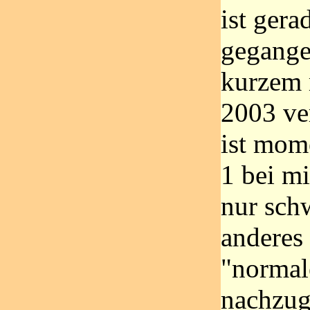
ist gera
gegange
kurzem 
2003 ve
ist mom
1 bei m
nur sch
anderes
"normal
nachzug