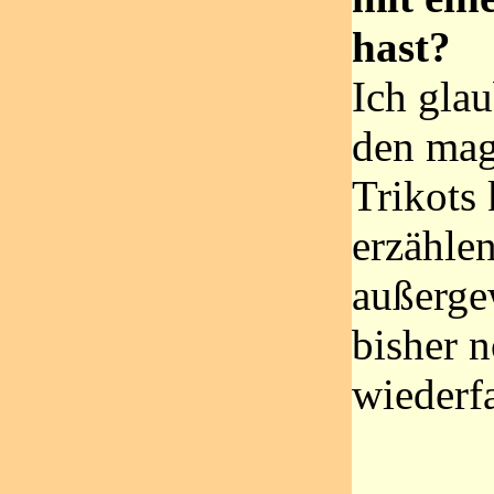
hast?
Ich glau
den mag
Trikots
erzählen
außerge
bisher n
wiederf