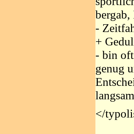
sportlic
bergab,
- Zeitfa
+ Gedu
- bin of
genug u
Entsche
langsa
</typoli