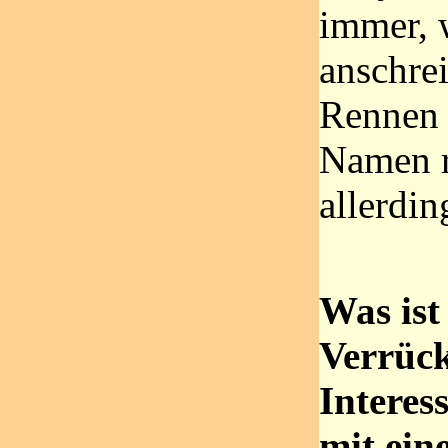
immer, 
anschre
Rennen 
Namen re
allerdin
Was ist
Verrück
Interes
mit ein