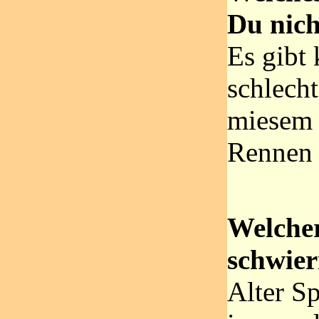
Du nic
Es gibt 
schlech
miesem 
Rennen 
Welcher
schwier
Alter S