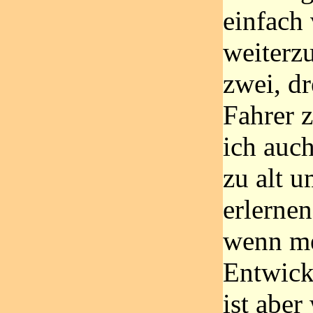
einfach
weiterz
zwei, dr
Fahrer 
ich auch
zu alt u
erlernen
wenn me
Entwick
ist aber