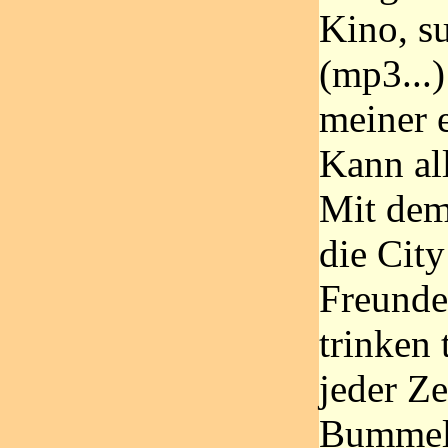
Kino, su
(mp3...)
meiner 
Kann al
Mit dem
die City
Freunde
trinken 
jeder Ze
Bummeln