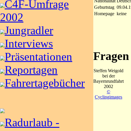
C4F-Umfrage
Nationalität
Deutsc
Geburtstag
09.04.
2002
Homepage
keine
Jungradler
Interviews
Fragen
Präsentationen
Reportagen
Steffen Weigold
bei der
Fahrertagebücher
Bayernrundfahrt
2002
©
Cyclingimages
Radurlaub -