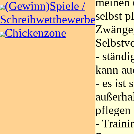
meinen 
(Gewinn)Spiele /
selbst 
Schreibwettbewerbe
Zwänge
Chickenzone
Selbstv
- ständi
kann au
- es ist
außerha
pflegen
- Traini