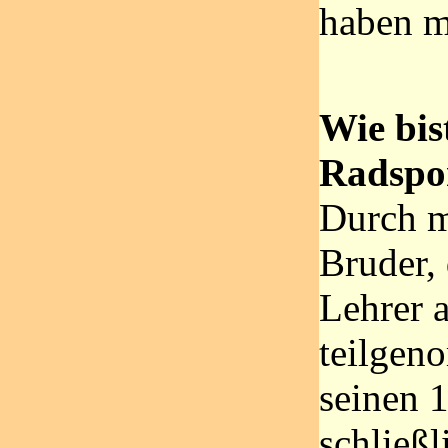
haben mi
Wie bi
Radspo
Durch m
Bruder, 
Lehrer 
teilgen
seinen 
schließl