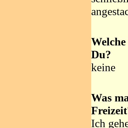
angestac
Welche 
Du?
keine
Was ma
Freizei
Ich gehe