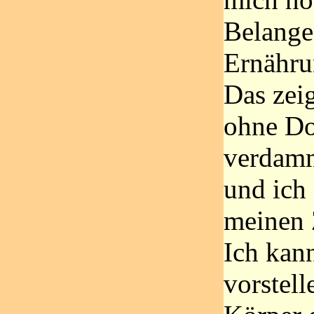
Belange
Ernährun
Das zeig
ohne D
verdamm
und ich
meinen Z
Ich kann
vorstell