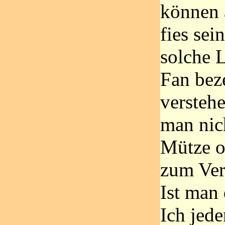
können 
fies sei
solche 
Fan bez
verstehe
man nic
Mütze o
zum Ver
Ist man
Ich jede