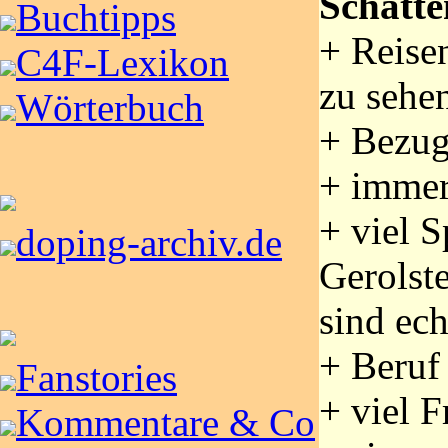
Schatte
Buchtipps
+ Reisen
C4F-Lexikon
zu sehe
Wörterbuch
+ Bezug
+ imme
+ viel S
doping-archiv.de
Gerolst
sind ec
+ Beruf
Fanstories
+ viel F
Kommentare & Co