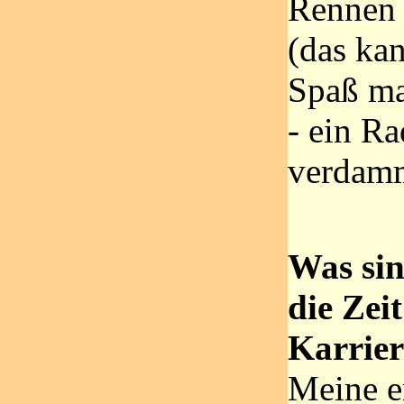
Rennen 
(das ka
Spaß ma
- ein R
verdamm
Was sin
die Zei
Karrier
Meine er