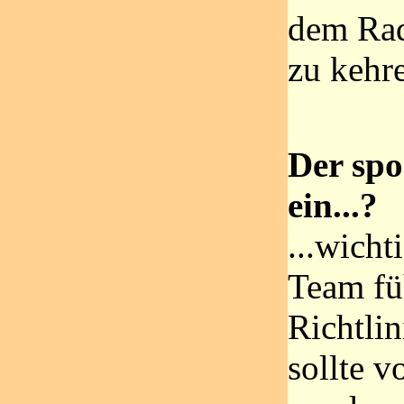
dem Rad
zu kehr
Der spor
ein...?
...wicht
Team fü
Richtlin
sollte v