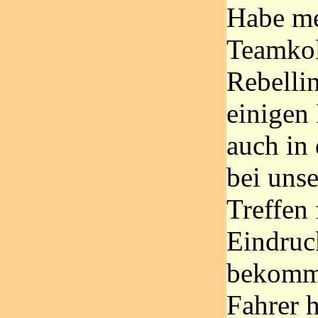
Habe me
Teamkol
Rebellin
einigen
auch in 
bei uns
Treffen
Eindruc
bekomme
Fahrer 