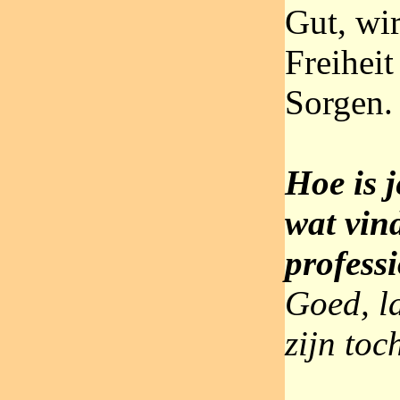
Gut, wir
Freihei
Sorgen.
Hoe is j
wat vind
profess
Goed, la
zijn to