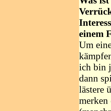
Was ist
Verrück
Interes
einem F
Um eine
kämpfen
ich bin
dann sp
lästere 
merken 