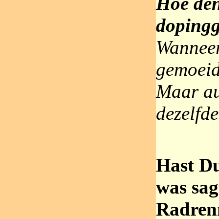
Hoe den
dopingg
Wanneer
gemoeid 
Maar au
dezelfd
Hast Du
was sag
Radrenn