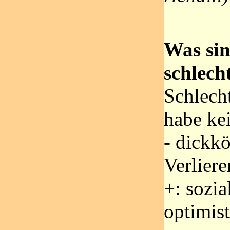
Was sin
schlech
Schlech
habe kei
- dickkö
Verliere
+: sozia
optimist