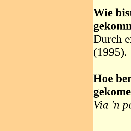
Wie bi
gekom
Durch e
(1995).
Hoe ben
gekome
Via 'n p