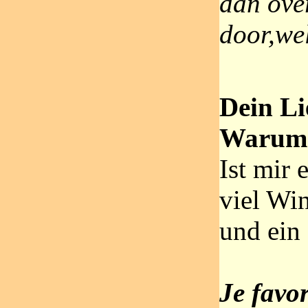
dan ove
door,we
Dein Li
Warum
Ist mir 
viel Win
und ein 
Je favo