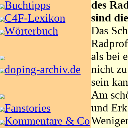
des Rad
Buchtipps
sind di
C4F-Lexikon
Das Sch
Wörterbuch
Radprofi
als bei
nicht zu
doping-archiv.de
sein kan
Am schö
und Er
Fanstories
Weniger
Kommentare & Co