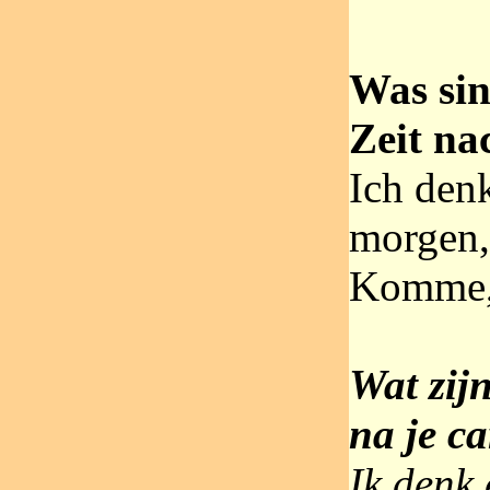
Was sin
Zeit na
Ich den
morgen,
Komme,
Wat zijn
na je ca
Ik denk