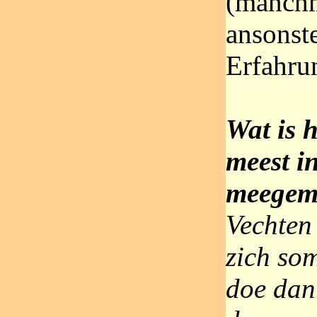
(manchm
ansonst
Erfahru
Wat is h
meest in
meegema
Vechten
zich som
doe dan