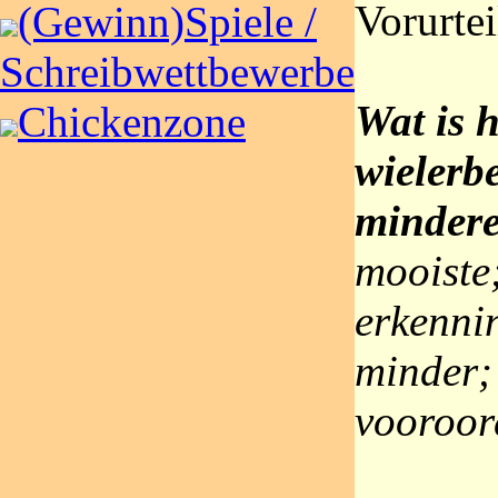
Vorurte
(Gewinn)Spiele /
Schreibwettbewerbe
Wat is 
Chickenzone
wielerb
mindere
mooiste
erkenni
minder;
vooroord