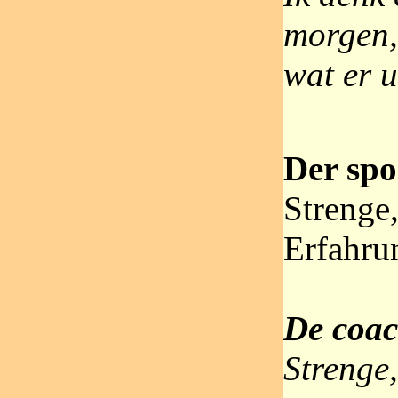
morgen,
wat er u
Der spor
Strenge,
Erfahru
De coach
Strenge