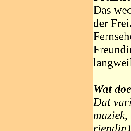
Das wec
der Fre
Fernseh
Freundin
langwei
Wat doe 
Dat var
muziek, 
riendin)