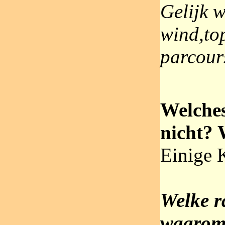
Gelijk w
wind,top
parcour
Welche
nicht?
Einige 
Welke ra
waaro