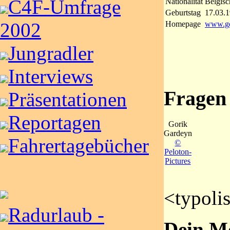
C4F-Umfrage
Nationalität
Belgisc
Geburtstag
17.03.
2002
Homepage
www.go
Jungradler
Interviews
Fragen
Präsentationen
Reportagen
Gorik
Gardeyn
Fahrertagebücher
©
Peloton-
Pictures
<typoli
Radurlaub -
Dein Mo