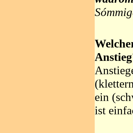
Sómmige
Welcher
Anstieg
Anstiege
(kletter
ein (sch
ist einf