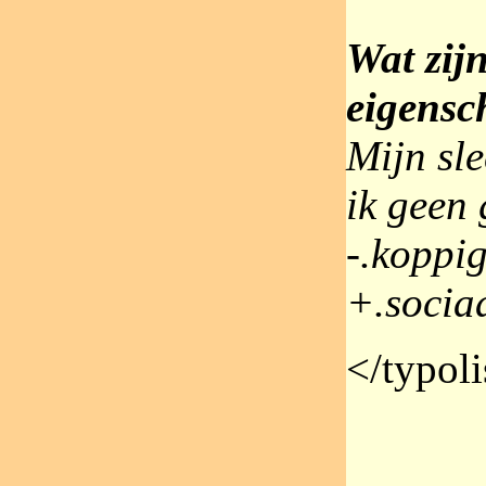
Wat zijn
eigens
Mijn sle
ik geen 
-.koppig
+.sociaa
</typoli