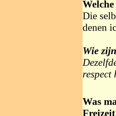
Welche 
Die sel
denen i
Wie zij
Dezelfd
respect
Was ma
Freizei