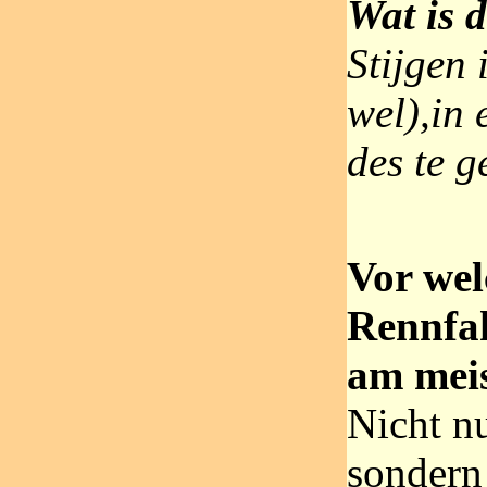
Wat is d
Stijgen 
wel),in 
des te g
Vor we
Rennfah
am mei
Nicht nu
sondern