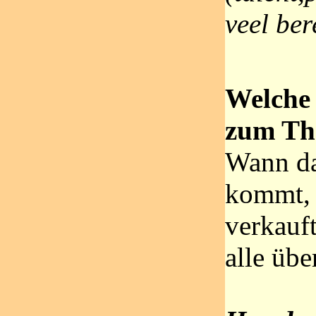
veel ber
Welche 
zum Th
Wann da
kommt,
verkauf
alle üb