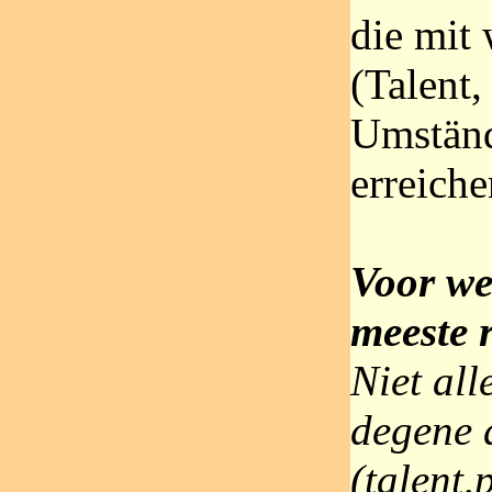
die mit 
(Talent
Umstän
erreiche
Voor we
meeste 
Niet al
degene 
(talent,