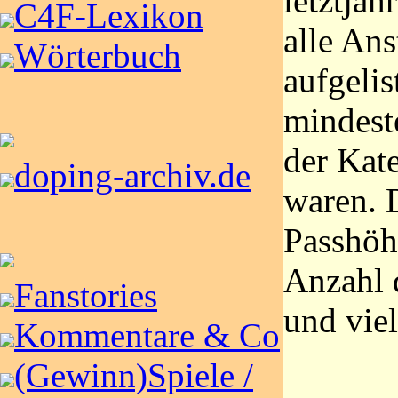
letztjäh
C4F-Lexikon
alle Ans
Wörterbuch
aufgelis
mindest
der Kat
doping-archiv.de
waren. 
Passhöh
Anzahl 
Fanstories
und vie
Kommentare & Co
(Gewinn)Spiele /