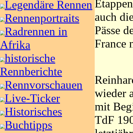
Etappens
Legendäre Rennen
auch di
Rennenportraits
Pässe d
Radrennen in
France n
Afrika
historische
Rennberichte
Reinhar
Rennvorschauen
wieder 
Live-Ticker
mit Beg
Historisches
TdF 190
Buchtipps