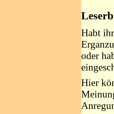
Leserb
Habt ih
Erganzu
oder ha
eingesc
Hier kön
Meinung
Anregun