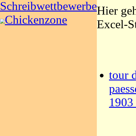
Schreibwettbewerbe
Hier geh
Chickenzone
Excel-St
tour d
paess
1903 