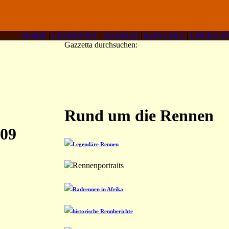
HOME
|
LESERPOST
|
SITEMAP
|
KONTAKT
|
ÜBER C4F
Gazzetta durchsuchen:
Rund um die Rennen
009
Legendäre Rennen
Rennenportraits
Radrennen in Afrika
historische Rennberichte