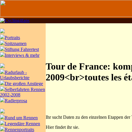
Portraits
Spitznamen
Stiftung Fahrertest
Interviews & mehr
Tour de France: komp
Radurlaub -
2009<br>toutes les é
Urlaubsberichte
Die großen Anstiege
Selberfahrten Rennen
2002-2008
Radlerprosa
Ihr sucht Daten zu den einzelnen Etappen der
Rund um Rennen
Legendäre Rennen
Hier findet ihr sie.
Rennenportraits