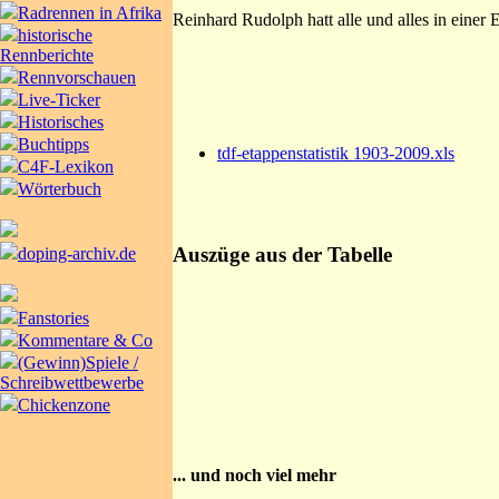
Radrennen in Afrika
Reinhard Rudolph hatt alle und alles in einer 
historische
Rennberichte
Rennvorschauen
Live-Ticker
Historisches
Buchtipps
tdf-etappenstatistik 1903-2009.xls
C4F-Lexikon
Wörterbuch
Auszüge aus der Tabelle
doping-archiv.de
Fanstories
Kommentare & Co
(Gewinn)Spiele /
Schreibwettbewerbe
Chickenzone
... und noch viel mehr