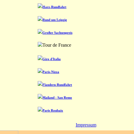
Harz-Rundfahrt
Rund um Leipzig
Großer Sachsenpreis
Tour de France
Giro d'Italia
Paris-Nizza
Flandern-Rundfahrt
Mailand - San Remo
Paris Roubaix
Impressum