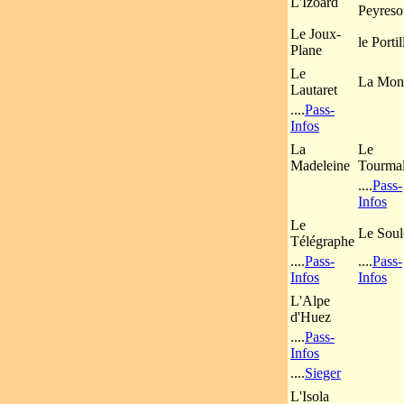
L'Izoard
Peyreso
Le Joux-
le Porti
Plane
Le
La Mon
Lautaret
....
Pass-
Infos
La
Le
Madeleine
Tourmal
....
Pass-
Infos
Le
Le Soul
Télégraphe
....
Pass-
....
Pass-
Infos
Infos
L'Alpe
d'Huez
....
Pass-
Infos
....
Sieger
L'Isola