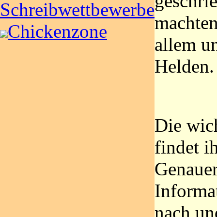
geschrie
Schreibwettbewerbe
machten
Chickenzone
allem un
Helden.
Die wic
findet ih
Genaue
Informa
nach un