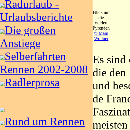
Radurlaub -
Blick auf
Urlaubsberichte
die
wilden
Die großen
Pyrenäen
© Mani
Wollner
Anstiege
Selberfahrten
Es sind 
Rennen 2002-2008
die den
Radlerprosa
und bes
de Franc
Faszina
Rund um Rennen
meisten