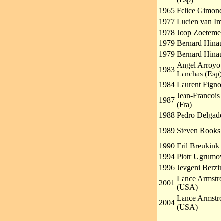
1965
Felice Gimondi
1977
Lucien van Im
1978
Joop Zoeteme
1979
Bernard Hinau
1979
Bernard Hinau
Angel Arroyo
1983
Lanchas (Esp
1984
Laurent Figno
Jean-Francois
1987
(Fra)
1988
Pedro Delgad
1989
Steven Rooks
1990
Eril Breukink
1994
Piotr Ugrumov
1996
Jevgeni Berzi
Lance Armstr
2001
(USA)
Lance Armstr
2004
(USA)