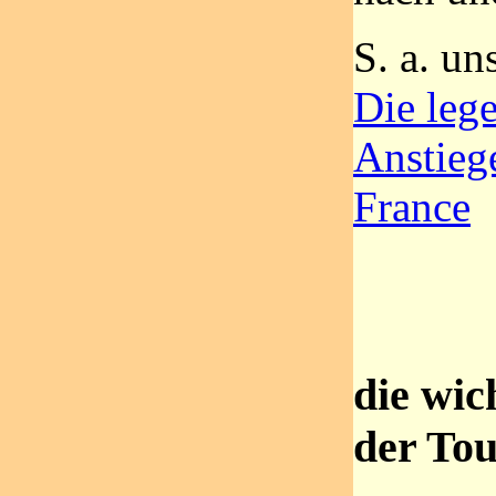
S. a. un
Die leg
Anstieg
France
die wic
der Tou