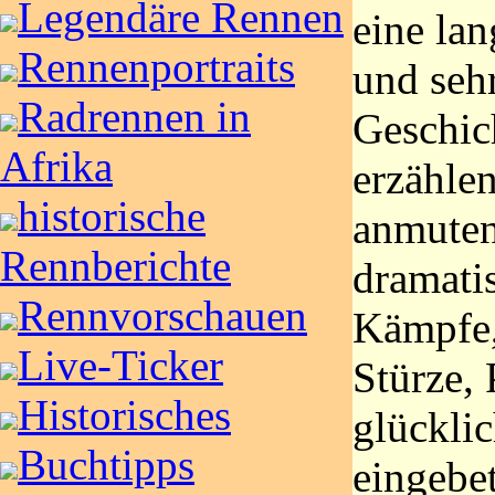
Legendäre Rennen
eine lan
Rennenportraits
und sehr
Radrennen in
Geschic
Afrika
erzählen
historische
anmuten
Rennberichte
dramati
Rennvorschauen
Kämpfe,
Live-Ticker
Stürze,
Historisches
glückli
Buchtipps
eingebet