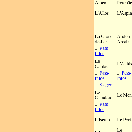
Alpen
Pyrenä
L'Allos
L'Aspin
La Croix-
Andorr
de-Fer
Arcalis
....
Pass-
Infos
Le
L'Aubi
Galibier
....
Pass-
....
Pass-
Infos
Infos
....
Sieger
Le
Le Men
Glandon
....
Pass-
Infos
L'Iseran
Le Port
Le