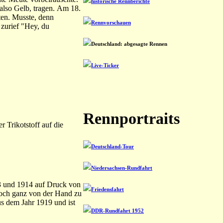
historische Rennberichte
 also Gelb, tragen. Am 18.
ten. Musste, denn
Rennvorschauen
 zurief "Hey, du
Deutschland: abgesagte Rennen
Live-Ticker
Rennportraits
 Trikotstoff auf die
Deutschland-Tour
Niedersachsen-Rundfahrt
13 und 1914 auf Druck von
Friedensfahrt
doch ganz von der Hand zu
us dem Jahr 1919 und ist
DDR-Rundfahrt 1952