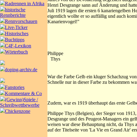
Radrennen in Afrika
Henri Desgrange sann auf Änderung und hatte e
historische
Juli 1919 lagen die ersten 6 kanariengelben 
Rennberichte
eigentlich wollte er so auffällig und auch kom
Rennvorschauen
Kanarienvogel!"
Live-Ticker
Historisches
Buchtipps
C4F-Lexikon
Wörterbuch
Philippe
Thys
doping-archiv.de
War die Farbe Gelb ein kluger Schachzug von H
Schnelle nur in dieser Farbe zu bekommen wa
Fanstories
Kommentare & Co
(Gewinn)Spiele /
Zudem, war es 1919 überhaupt das erste Gelbe
Schreibwettbewerbe
Chickenzone
Philippe Thys (Belgien), der Sieger von 1913
Desgrange und des Peugeot-Managers ein gelb
weisen war diese Behauptung nicht, da Thys al
auf der Titelseite von 'La Vie en Grand Air' er