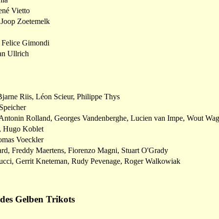
né Vietto
 Joop Zoetemelk
 Felice Gimondi
n Ullrich
jarne Riis, Léon Scieur, Philippe Thys
Speicher
, Antonin Rolland, Georges Vandenberghe, Lucien van Impe, Wout Wa
t, Hugo Koblet
omas Voeckler
rd, Freddy Maertens, Fiorenzo Magni, Stuart O'Grady
ucci, Gerrit Kneteman, Rudy Pevenage, Roger Walkowiak
des Gelben Trikots