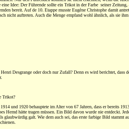
ine Idee: Der Führende sollte ein Trikot in der Farbe seiner Zeitung,
Hemden bereit. Auf de 10. Etappe musste Eugène Christophe damit antre
isch nicht auftreten. Auch die Menge empfand wohl ähnlich, als sie ihm
enri Desgrange oder doch nur Zufall? Denn es wird berichtet, dass der
r.
 Trikot?
, 1914 und 1920 behauptete im Alter von 67 Jahren, dass er bereits 19
es Hemd hätte tragen müssen. Ein Bild davon wurde nie entdeckt. Je
s glaubwürdig galt. Wie dem auch sei, das erste farbige Bild stammt a
schienen.