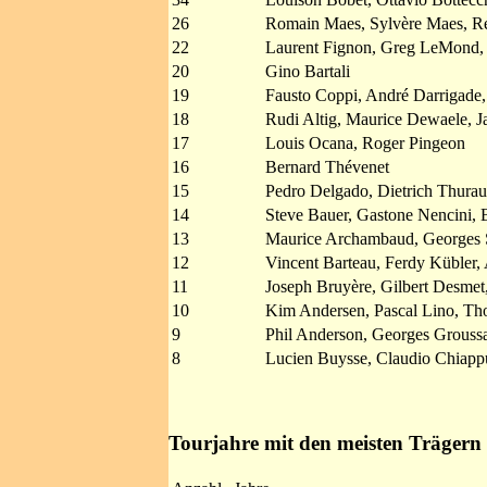
26
Romain Maes, Sylvère Maes, Re
22
Laurent Fignon, Greg LeMond,
20
Gino Bartali
19
Fausto Coppi, André Darrigade,
18
Rudi Altig, Maurice Dewaele, Ja
17
Louis Ocana, Roger Pingeon
16
Bernard Thévenet
15
Pedro Delgado, Dietrich Thurau
14
Steve Bauer, Gastone Nencini, B
13
Maurice Archambaud, Georges 
12
Vincent Barteau, Ferdy Kübler
11
Joseph Bruyère, Gilbert Desme
10
Kim Andersen, Pascal Lino, Th
9
Phil Anderson, Georges Groussa
8
Lucien Buysse, Claudio Chiapp
Tourjahre mit den meisten Trägern 