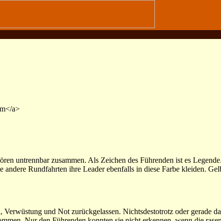
um</a>
ören untrennbar zusammen. Als Zeichen des Führenden ist es Legende.
e andere Rundfahrten ihre Leader ebenfalls in diese Farbe kleiden. Gelb
d, Verwüstung und Not zurückgelassen. Nichtsdestotrotz oder gerade d
ommen. Nur den Führenden konnten sie nicht erkennen, wenn die rasen