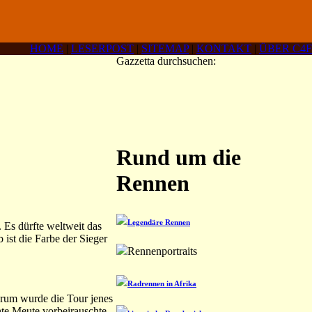
HOME
|
LESERPOST
|
SITEMAP
|
KONTAKT
|
ÜBER C4F
Gazzetta durchsuchen:
Rund um die
Rennen
Legendäre Rennen
 Es dürfte weltweit das
 ist die Farbe der Sieger
Rennenportraits
Radrennen in Afrika
arum wurde die Tour jenes
te Meute vorbeirauschte.