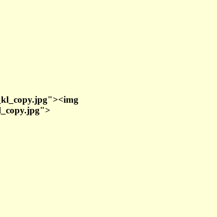
r_kl_copy.jpg"><img
l_copy.jpg">