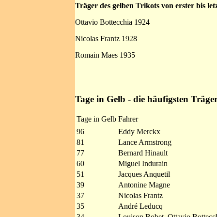
Träger des gelben Trikots von erster bis le
Ottavio Bottecchia 1924
Nicolas Frantz 1928
Romain Maes 1935
Tage in Gelb - die häufigsten Träge
Tage in Gelb
Fahrer
96
Eddy Merckx
81
Lance Armstrong
77
Bernard Hinault
60
Miguel Indurain
51
Jacques Anquetil
39
Antonine Magne
37
Nicolas Frantz
35
André Leducq
34
Louison Bobet, Ottavio Bottecc