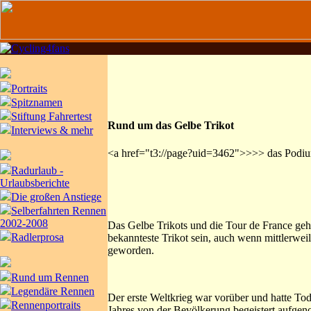
Portraits
Spitznamen
Stiftung Fahrertest
Rund um das Gelbe Trikot
Interviews & mehr
<a href="t3://page?uid=3462">>>> das Podi
Radurlaub -
Urlaubsberichte
Die großen Anstiege
Selberfahrten Rennen
2002-2008
Das Gelbe Trikots und die Tour de France geh
Radlerprosa
bekannteste Trikot sein, auch wenn mittlerweil
geworden.
Rund um Rennen
Legendäre Rennen
Der erste Weltkrieg war vorüber und hatte To
Rennenportraits
Jahres von der Bevölkerung begeistert aufgen