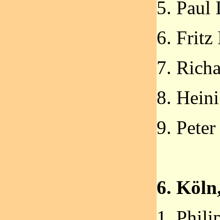
5. Paul
6. Fritz
7. Richa
8. Hein
9. Peter
6. Köln
1. Phili