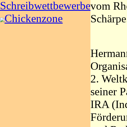
Schreibwettbewerbe
vom Rhe
Chickenzone
Schärpe
Hermann
Organis
2. Weltk
seiner P
IRA (In
Förderu