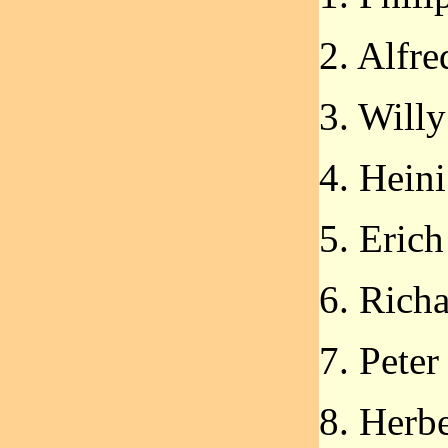
2. Alfr
3. Willy
4. Hein
5. Eric
6. Richa
7. Peter
8. Herb