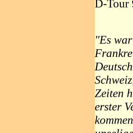
D-Tour 
"Es war
Frankre
Deutschl
Schweiz,
Zeiten 
erster 
kommen,