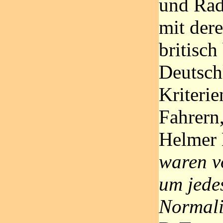
und Rad
mit dere
britisch
Deutsch
Kriteri
Fahrern,
Helmer 
waren vo
um jede
Normali