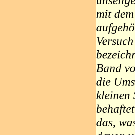
unselig
mit dem
aufgehö
Versuch
bezeich
Band vo
die Ums
kleinen
behaftet
das, was