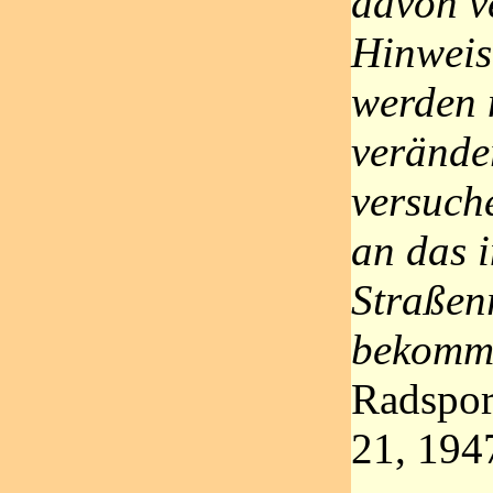
davon v
Hinweis
werden 
verände
versuch
an das 
Straßen
bekomm
Radsport
21, 194