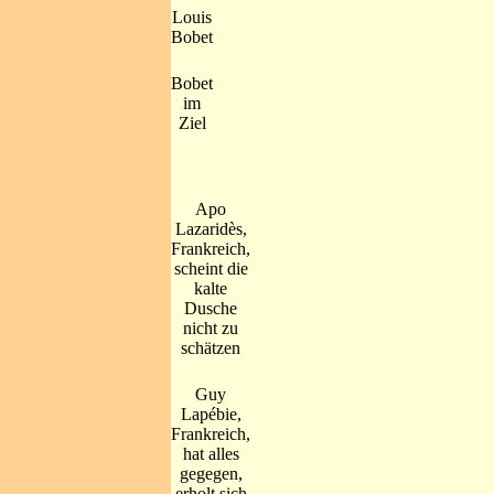
Louis
Bobet
Bobet
im
Ziel
Apo
Lazaridès,
Frankreich,
scheint die
kalte
Dusche
nicht zu
schätzen
Guy
Lapébie,
Frankreich,
hat alles
gegegen,
erholt sich