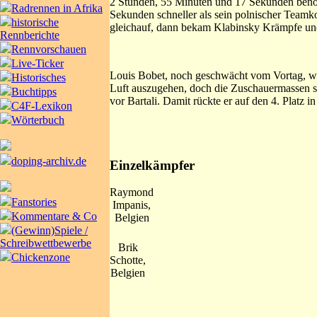
2 Stunden, 55 Minuten und 17 Sekunden benöti
Radrennen in Afrika
Sekunden schneller als sein polnischer Teamk
historische
gleichauf, dann bekam Klabinsky Krämpfe und
Rennberichte
Rennvorschauen
Live-Ticker
Louis Bobet, noch geschwächt vom Vortag, wur
Historisches
Luft auszugehen, doch die Zuschauermassen sc
Buchtipps
vor Bartali. Damit rückte er auf den 4. Platz 
C4F-Lexikon
Wörterbuch
doping-archiv.de
Einzelkämpfer
Raymond
Fanstories
Impanis,
Kommentare & Co
Belgien
(Gewinn)Spiele /
Schreibwettbewerbe
Brik
Chickenzone
Schotte,
Belgien