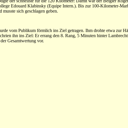
gte der schnellste für die 120 Kilometer: Damit war der Belgier Rog
ollege Edouard Klabinsky (Equipe Intern.). Bis zur 100-Kilometer-Mar
 musste sich geschlagen geben.
de vom Publikum förmlich ins Ziel getragen. Ihm drohte etwa zur Häf
hrien ihn ins Ziel: Er errang den 8. Rang, 5 Minuten hinter Lambrecht
in der Gesamtwertung vor.