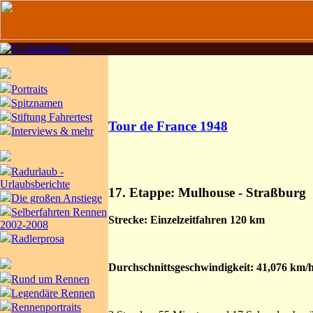
Portraits
Spitznamen
Stiftung Fahrertest
Tour de France 1948
Interviews & mehr
Radurlaub -
Urlaubsberichte
17. Etappe: Mulhouse - Straßburg
Die großen Anstiege
Selberfahrten Rennen
Strecke: Einzelzeitfahren 120 km
2002-2008
Radlerprosa
Durchschnittsgeschwindigkeit: 41,076 km/
Rund um Rennen
Legendäre Rennen
Rennenportraits