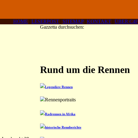
HOME
|
LESERPOST
|
SITEMAP
|
KONTAKT
|
ÜBER C4F
Gazzetta durchsuchen:
Rund um die Rennen
Legendäre Rennen
Rennenportraits
Radrennen in Afrika
historische Rennberichte