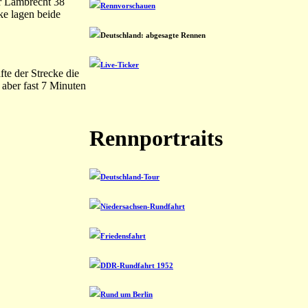
er Lambrecht 38
Rennvorschauen
ke lagen beide
Deutschland: abgesagte Rennen
Live-Ticker
te der Strecke die
 aber fast 7 Minuten
Rennportraits
Deutschland-Tour
Niedersachsen-Rundfahrt
Friedensfahrt
DDR-Rundfahrt 1952
Rund um Berlin