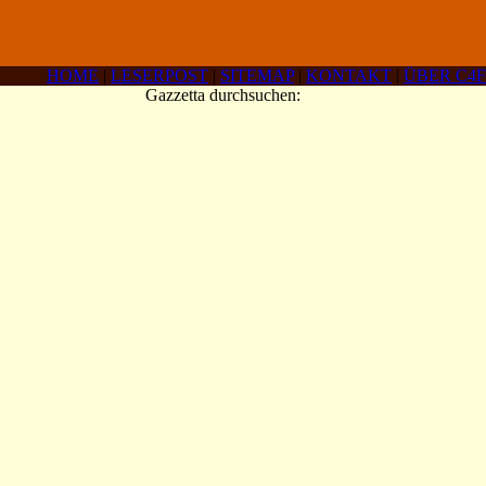
HOME
|
LESERPOST
|
SITEMAP
|
KONTAKT
|
ÜBER C4F
Gazzetta durchsuchen: