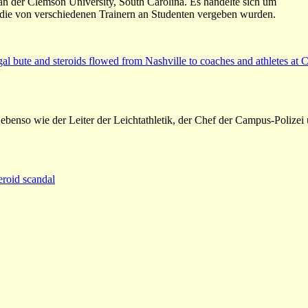
an der Clemson University, South Carolina. Es handelte sich um
 die von verschiedenen Trainern an Studenten vergeben wurden.
egal bute and steroids flowed from Nashville to coaches and athletes at
ebenso wie der Leiter der Leichtathletik, der Chef der Campus-Polizei
eroid scandal