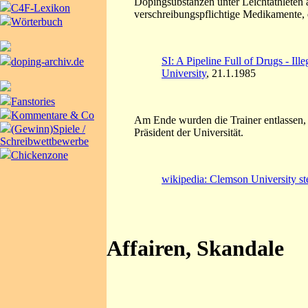
Dopingsubstanzen unter Leichtathleten 
C4F-Lexikon
verschreibungspflichtige Medikamente,
Wörterbuch
SI: A Pipeline Full of Drugs - Ill
doping-archiv.de
University
, 21.1.1985
Fanstories
Kommentare & Co
Am Ende wurden die Trainer entlassen, 
(Gewinn)Spiele /
Präsident der Universität.
Schreibwettbewerbe
Chickenzone
wikipedia: Clemson University st
Affairen, Skandale