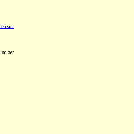
 Clemson
 und der