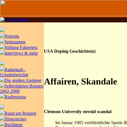
Portraits
Spitznamen
Stiftung Fahrertest
USA Doping Geschichte(n)
Interviews & mehr
Radurlaub -
Urlaubsberichte
Affairen, Skandale
Die großen Anstiege
Selberfahrten Rennen
2002-2008
Radlerprosa
Clemson University steroid scandal
Rund um Rennen
Historisches
Im Januar 1985 veröffentlichte Sports I
Buchtipps