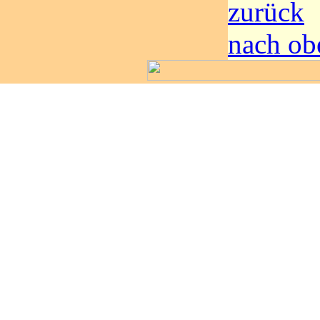
zurück
nach ob