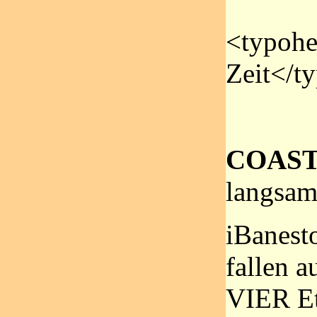
<typohe
Zeit</t
COAST
langsam
iBanest
fallen 
VIER Et