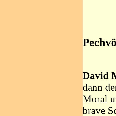
Pechvö
David M
dann der
Moral u
brave Sc