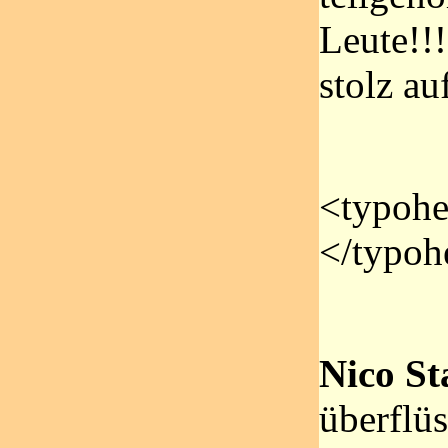
Leute!!
stolz au
<typohe
</typoh
Nico St
überflüs