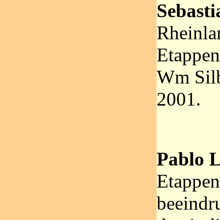
Sebasti
Rheinla
Etappen
Wm Silb
2001.
Pablo L
Etappen
beeindr