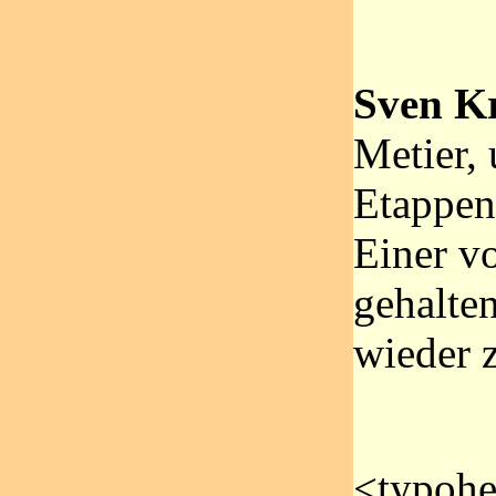
Sven K
Metier, 
Etappens
Einer v
gehalten
wieder z
<typoh