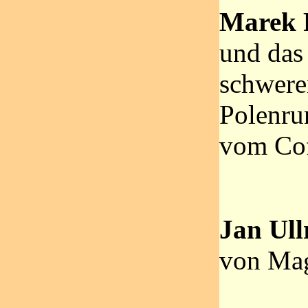
Marek 
und das 
schwere
Polenru
vom Cof
Jan Ull
von Mag