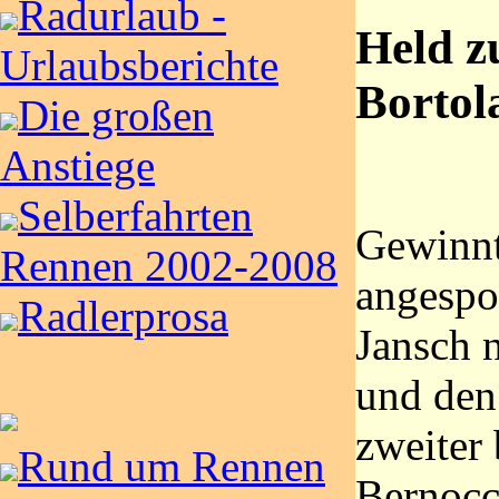
Radurlaub -
Held z
Urlaubsberichte
Bortol
Die großen
Anstiege
Selberfahrten
Gewinnt 
Rennen 2002-2008
angespo
Radlerprosa
Jansch 
und den
zweiter
Rund um Rennen
Bernocc