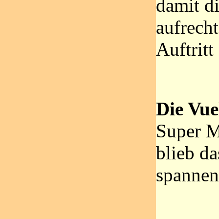
damit d
aufrecht
Auftritt
Die Vue
Super M
blieb d
spannend