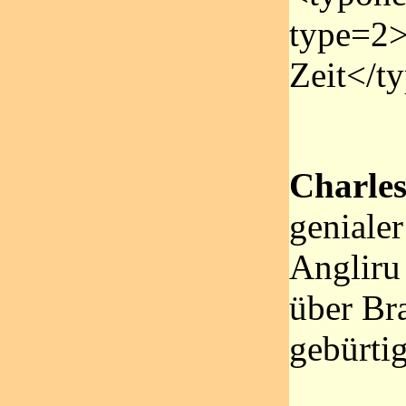
type=2>
Zeit</t
Charles
genialer
Angliru
über Br
gebürtig