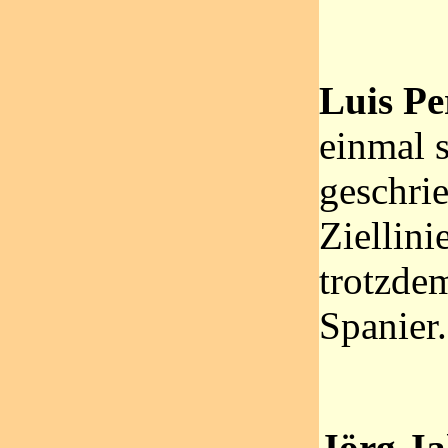
Luis Pe
einmal 
geschri
Ziellini
trotzde
Spanier.
Jörg Ja