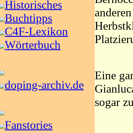
Historisches
anderen 
Buchtipps
Herbstk
C4F-Lexikon
Platzie
Wörterbuch
Eine ga
doping-archiv.de
Gianluca
sogar z
Fanstories