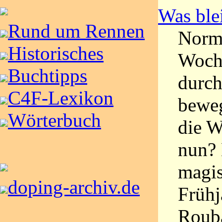
Was blei
Rund um Rennen
Norma
Historisches
Woch
Buchtipps
durch
C4F-Lexikon
beweg
Wörterbuch
die W
nun? 
magis
doping-archiv.de
Frühj
Roub