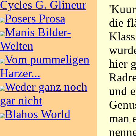
Cycles G. Glineur
'Kuur
Posers Prosa
die f
Manis Bilder-
Klass
Welten
wurde
Vom pummeligen
hier 
Harzer...
Radre
Weder ganz noch
und e
gar nicht
Genus
Blahos World
man e
nenn