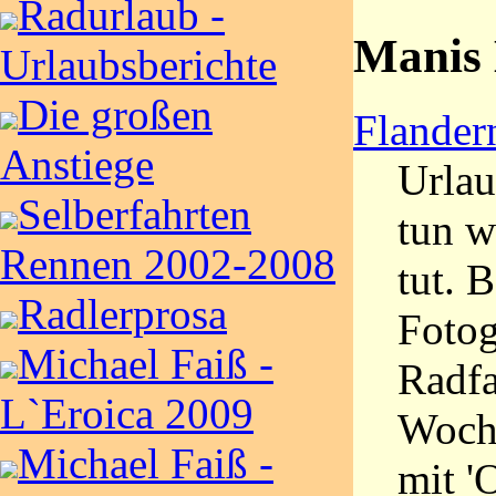
Radurlaub -
Manis 
Urlaubsberichte
Die großen
Flander
Anstiege
Urlau
Selberfahrten
tun w
Rennen 2002-2008
tut. 
Radlerprosa
Fotog
Michael Faiß -
Radfa
L`Eroica 2009
Woche
Michael Faiß -
mit '