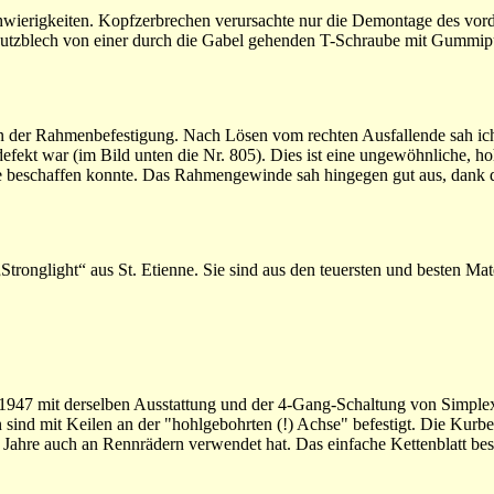
wierigkeiten. Kopfzerbrechen verursachte nur die Demontage des vord
hutzblech von einer durch die Gabel gehenden T-Schraube mit Gummipu
n der Rahmenbefestigung. Nach Lösen vom rechten Ausfallende sah ich
fekt war (im Bild unten die Nr. 805). Dies ist eine ungewöhnliche, h
lle beschaffen konnte. Das Rahmengewinde sah hingegen gut aus, dank d
tronglight“ aus St. Etienne. Sie sind aus den teuersten und besten Mat
r 1947 mit derselben Ausstattung und der 4-Gang-Schaltung von Simple
 sind mit Keilen an der "hohlgebohrten (!) Achse" befestigt. Die Kurbe
r Jahre auch an Rennrädern verwendet hat. Das einfache Kettenblatt bes