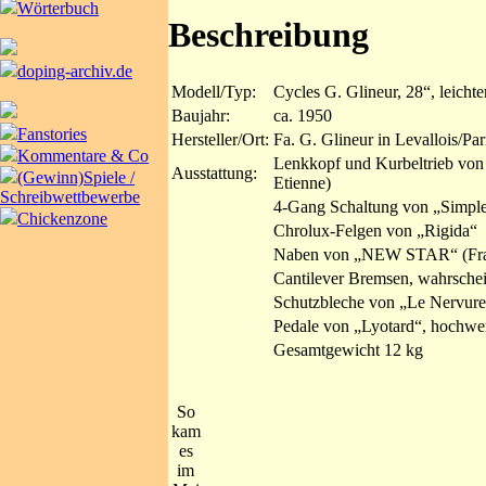
Wörterbuch
Beschreibung
doping-archiv.de
Modell/Typ:
Cycles G. Glineur, 28“, leicht
Baujahr:
ca. 1950
Fanstories
Hersteller/Ort:
Fa. G. Glineur in Levallois/Pa
Kommentare & Co
Lenkkopf und Kurbeltrieb von 
Ausstattung:
(Gewinn)Spiele /
Etienne)
Schreibwettbewerbe
4-Gang Schaltung von „Simple
Chickenzone
Chrolux-Felgen von „Rigida“
Naben von „NEW STAR“ (Fra
Cantilever Bremsen, wahrsche
Schutzbleche von „Le Nervure
Pedale von „Lyotard“, hochwer
Gesamtgewicht 12 kg
So
kam
es
im