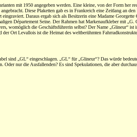
rianten mit 1950 angegeben werden. Eine kleine, von der Form her rec
ng angebracht. Diese Plaketten gab es in Frankreich eine Zeitlang an den
 eingraviert. Daraus ergab sich als Besitzerin eine Madame Georgette 
amaligen Département Seine. Der Rahmen hat Markenaufkleber mit „G. G
ers, womöglich die Geschäftsführerin selbst? Der Name „Glineur“ ist i
Und der Ort Levallois ist die Heimat des weltberühmten Fahrradkonstruk
bel sind „GL“ eingeschlagen. „GL“ für „Glineur“? Das würde bedeut
n. Oder nur die Ausfallenden? Es sind Spekulationen, die aber durchau