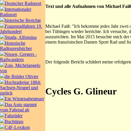
Deutscher Radsport
Text und alle Aufnahmen von Michael Faiß
Internationaler
Radsport
historische Berichte
Michael Faiß: "Ich bekomme jedes Jahr zwei od
Frauenradfahren 19.
bei Tübingen wieder herrichte. Ich versuche, 
Jahrhundert
auszurichten. Im Mai 2015 besuchte mich de
Strada, Alfonsina
einem französischen Damen Sport Rad und frag
Historische
Radtourenbücher
Nissen, Gregers -
Radwandern
Der folgende Bericht schildert meine erfolgr
Zois, Michelangelo
von
die Brüder Olivier
Hochradreise 1884:
Sachsen-Neapel und
Cycles G. Glineur
zurück
Ein Wüstenabenteuer
Das Auto stammt
vom Fahrrad ab
Fahrräder
Buchtipps
C4F-Lexikon