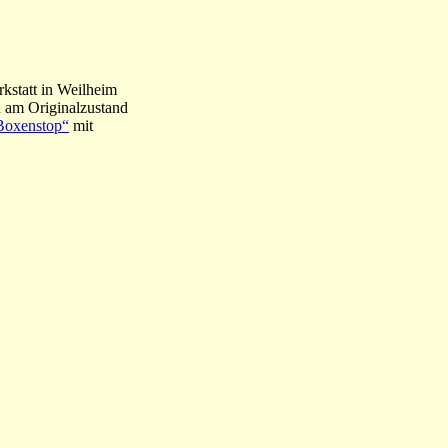
kstatt in Weilheim
h am Originalzustand
Boxenstop“
mit