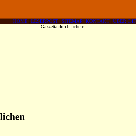
HOME
|
LESERPOST
|
SITEMAP
|
KONTAKT
|
ÜBER C4F
Gazzetta durchsuchen:
lichen