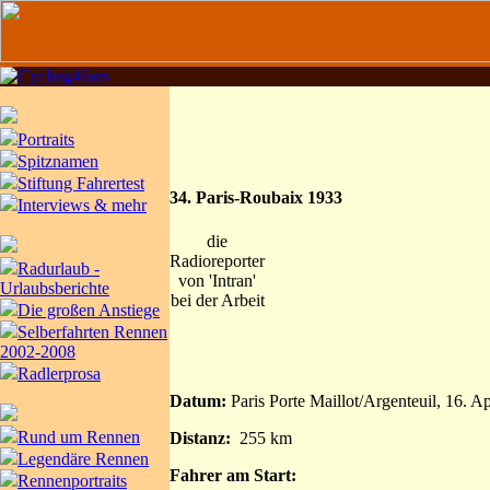
Portraits
Spitznamen
Stiftung Fahrertest
34. Paris-Roubaix 1933
Interviews & mehr
die
Radioreporter
Radurlaub -
von 'Intran'
Urlaubsberichte
bei der Arbeit
Die großen Anstiege
Selberfahrten Rennen
2002-2008
Radlerprosa
Datum:
Paris Porte Maillot/Argenteuil, 16. A
Rund um Rennen
Distanz:
255 km
Legendäre Rennen
Fahrer am Start:
Rennenportraits