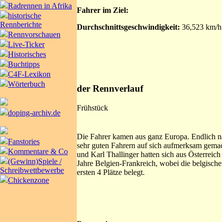
Radrennen in Afrika
Fahrer im Ziel:
historische
Rennberichte
Durchschnittsgeschwindigkeit:
36,523 km/h
Rennvorschauen
Live-Ticker
Historisches
Buchtipps
C4F-Lexikon
Wörterbuch
der Rennverlauf
Frühstück
doping-archiv.de
Die Fahrer kamen aus ganz Europa. Endlich na
Fanstories
sehr guten Fahrern auf sich aufmerksam gemacht
Kommentare & Co
und Karl Thallinger hatten sich aus Österreic
(Gewinn)Spiele /
Jahre Belgien-Frankreich, wobei die belgischen
Schreibwettbewerbe
ersten 4 Plätze belegt.
Chickenzone