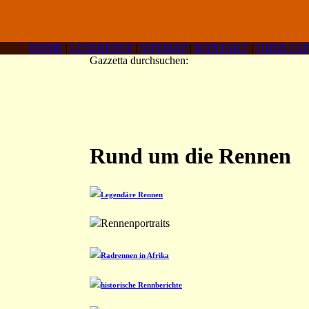
HOME
|
LESERPOST
|
SITEMAP
|
KONTAKT
|
ÜBER C4F
Gazzetta durchsuchen:
Rund um die Rennen
Legendäre Rennen
Rennenportraits
Radrennen in Afrika
historische Rennberichte