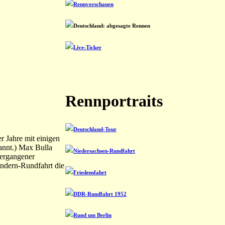
Rennvorschauen
Deutschland: abgesagte Rennen
Live-Ticker
Rennportraits
Deutschland-Tour
r Jahre mit einigen
kannt.) Max Bulla
Niedersachsen-Rundfahrt
vergangener
landern-Rundfahrt die
Friedensfahrt
DDR-Rundfahrt 1952
Rund um Berlin