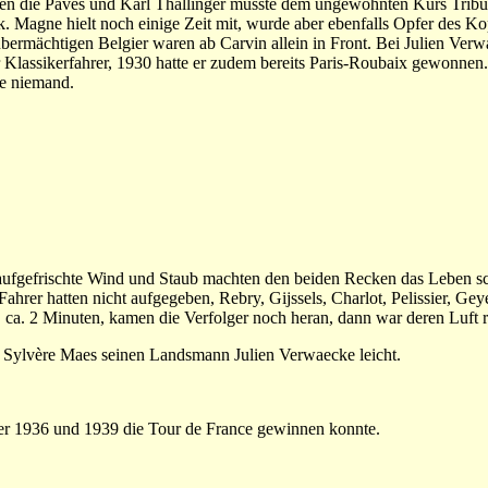
en die Pavés und Karl Thallinger musste dem ungewohnten Kurs Tribu
. Magne hielt noch einige Zeit mit, wurde aber ebenfalls Opfer des Kop
übermächtigen Belgier waren ab Carvin allein in Front. Bei Julien Ver
 Klassikerfahrer, 1930 hatte er zudem bereits Paris-Roubaix gewonnen
te niemand.
 aufgefrischte Wind und Staub machten den beiden Recken das Leben s
ahrer hatten nicht aufgegeben, Rebry, Gijssels, Charlot, Pelissier, Gey
 ca. 2 Minuten, kamen die Verfolger noch heran, dann war deren Luft r
t Sylvère Maes seinen Landsmann Julien Verwaecke leicht.
 der 1936 und 1939 die Tour de France gewinnen konnte.