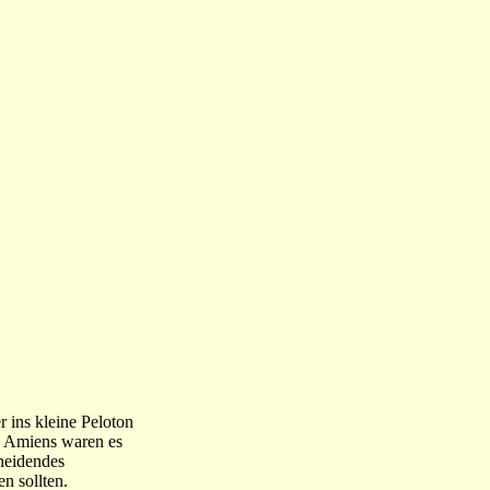
r ins kleine Peloton
in Amiens waren es
cheidendes
n sollten.