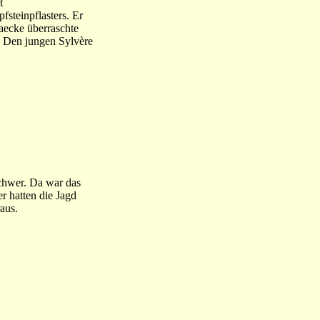
t
fsteinpflasters. Er
waecke überraschte
. Den jungen Sylvère
chwer. Da war das
er hatten die Jagd
aus.