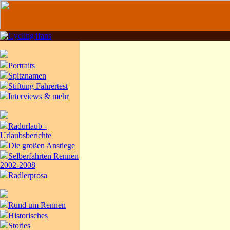
Portraits
Spitznamen
Stiftung Fahrertest
Interviews & mehr
Radurlaub -
Urlaubsberichte
Die großen Anstiege
Selberfahrten Rennen
2002-2008
Radlerprosa
Rund um Rennen
Historisches
Stories