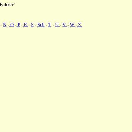
 Fahrer'
-
N
-
O
-
P
-
R
-
S
-
Sch
-
T
-
U
-
V
-
W
-
Z