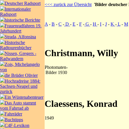
Deutscher Radsport
<<< zurück zur Übersicht
'Bilder deutscher
Internationaler
Radsport
historische Berichte
A
-
B
-
C
-
D
-
E
-
F
-
G
-
H
-
I
-
J
-
K
-
L
-
M
Frauenradfahren 19.
Jahrhundert
Strada, Alfonsina
Historische
Radtourenbücher
Christmann, Willy
Nissen, Gregers -
Radwandern
Zois, Michelangelo
Photomaten-
von
Bilder 1930
die Brüder Olivier
Hochradreise 1884:
Sachsen-Neapel und
zurück
Ein Wüstenabenteuer
Claessens, Konrad
Das Auto stammt
vom Fahrrad ab
Fahrräder
1949
Buchtipps
C4F-Lexikon