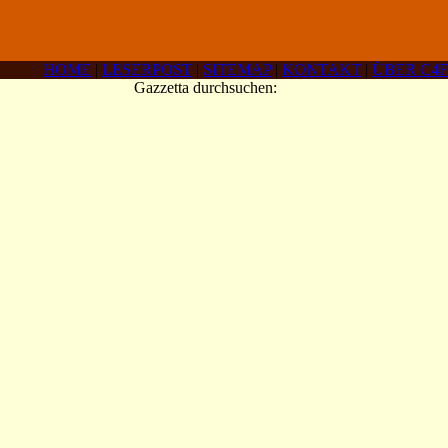
HOME
|
LESERPOST
|
SITEMAP
|
KONTAKT
|
ÜBER C4F
Gazzetta durchsuchen: