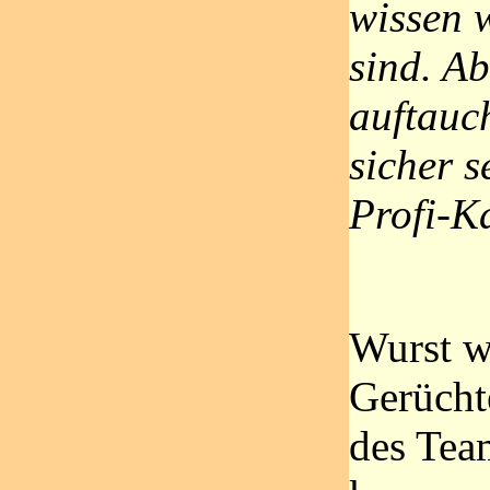
wissen 
sind. Ab
auftauch
sicher s
Profi-Ka
Wurst we
Gerücht
des Tea