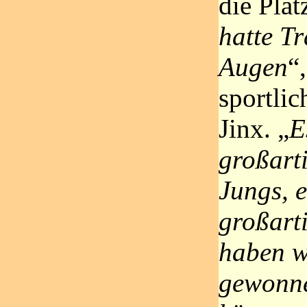
die Plät
hatte T
Augen
“
sportlic
Jinx. „
E
großart
Jungs, e
großart
haben w
gewonn