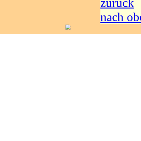
zurück
nach ob