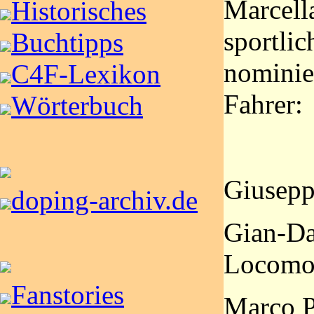
Marcella
Historisches
sportlic
Buchtipps
nominie
C4F-Lexikon
Fahrer:
Wörterbuch
Giusepp
doping-archiv.de
Gian-Da
Locomo
Fanstories
Marco 