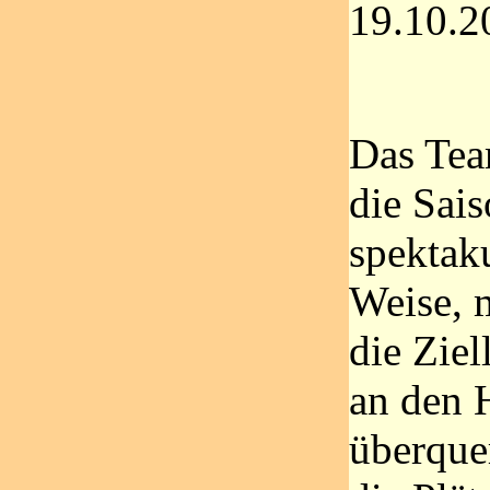
19.10.2
Das Tea
die Sais
spektak
Weise, m
die Ziel
an den 
überquer