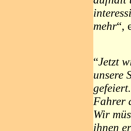
interess
mehr
“, 
“
Jetzt w
unsere 
gefeiert
Fahrer 
Wir müs
ihnen er