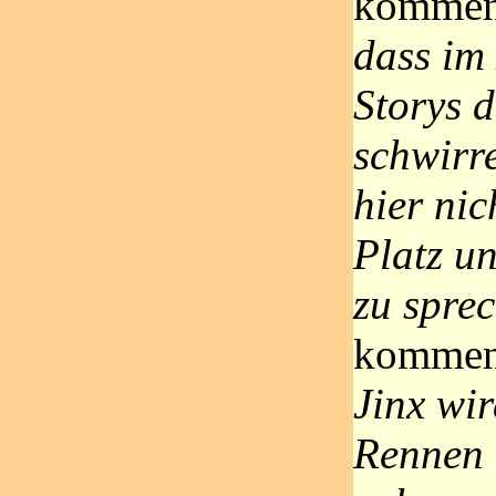
komment
dass im
Storys d
schwirre
hier nic
Platz u
zu spre
komment
Jinx wi
Rennen 