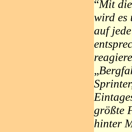
“
Mit die
wird es 
auf jed
entspre
reagier
„
Bergfa
Sprinter
Eintages
größte 
hinter 