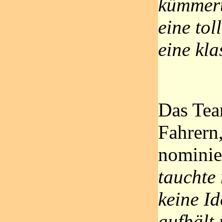
kümmert
eine tol
eine kl
Das Team
Fahrern
nominie
tauchte 
keine Id
aufhält