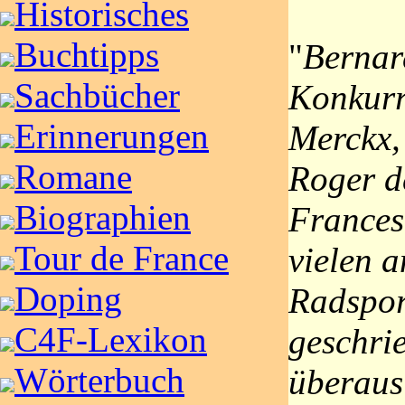
Historisches
Buchtipps
"
Bernar
Sachbücher
Konkurr
Erinnerungen
Merckx,
Romane
Roger d
Biographien
Frances
Tour de France
vielen 
Doping
Radspor
C4F-Lexikon
geschrie
Wörterbuch
überaus