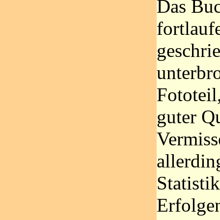
Das Buch
fortlauf
geschri
unterbr
Fototeil
guter Qu
Vermiss
allerdin
Statisti
Erfolgen