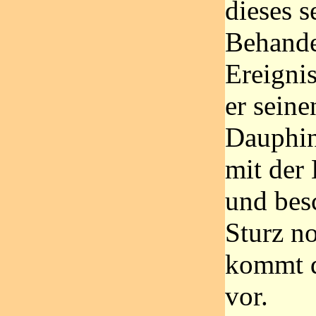
dieses 
Behande
Ereigni
er seine
Dauphin
mit der
und bes
Sturz n
kommt d
vor.