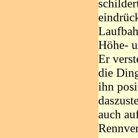
schilder
eindrück
Laufbah
Höhe- u
Er verst
die Din
ihn posi
daszuste
auch auf
Rennvera