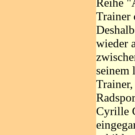
Reihe "
Trainer 
Deshalb
wieder a
zwische
seinem 
Trainer
Radspor
Cyrille
eingega