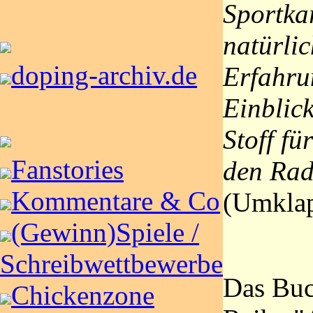
Sportkar
natürli
doping-archiv.de
Erfahru
Einblick
Stoff f
Fanstories
den Rad
Kommentare & Co
(Umklap
(Gewinn)Spiele /
Schreibwettbewerbe
Das Buc
Chickenzone