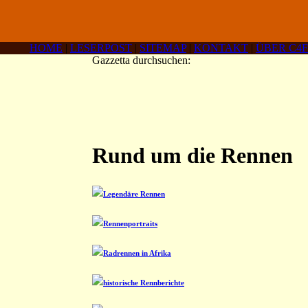
HOME
|
LESERPOST
|
SITEMAP
|
KONTAKT
|
ÜBER C4F
Gazzetta durchsuchen:
Rund um die Rennen
Legendäre Rennen
Rennenportraits
Radrennen in Afrika
historische Rennberichte