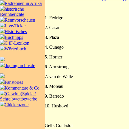
Radrennen in Afrika
historische
Rennberichte
1. Fedrigo
Rennvorschauen
Live-Ticker
2. Casar
Historisches
3. Plaza
Buchtipps
C4F-Lexikon
4. Cunego
Wörterbuch
5. Horner
doping-archiv.de
6. Armstrong
7. van de Walle
Fanstories
8. Moreau
Kommentare & Co
(Gewinn)Spiele /
9. Barredo
Schreibwettbewerbe
Chickenzone
10. Hushovd
Gelb: Contador