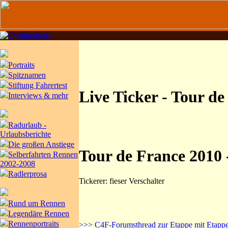
Portraits
Spitznamen
Stiftung Fahrertest
Live Ticker - Tour d
Interviews & mehr
Radurlaub -
Urlaubsberichte
Die großen Anstiege
Tour de France 2010 
Selberfahrten Rennen
2002-2008
Radlerprosa
Tickerer: fieser Verschalter
Rund um Rennen
Legendäre Rennen
Rennenportraits
>>> C4F-Forumsthread zur Etappe mit Etapp