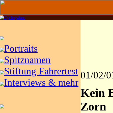
Portraits
Spitznamen
Stiftung Fahrertest
01/02/0
Interviews & mehr
Kein B
Zorn