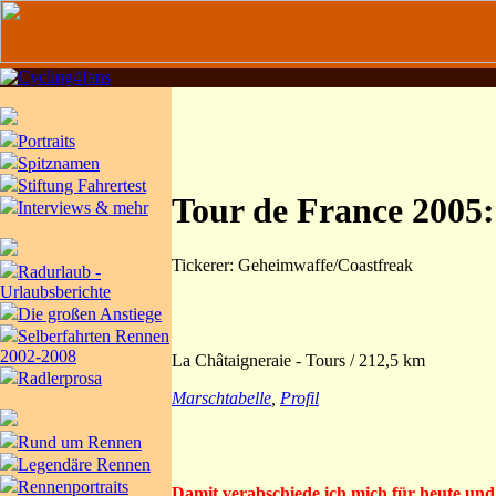
Portraits
Spitznamen
Stiftung Fahrertest
Tour de France 2005:
Interviews & mehr
Tickerer: Geheimwaffe/Coastfreak
Radurlaub -
Urlaubsberichte
Die großen Anstiege
Selberfahrten Rennen
2002-2008
La Châtaigneraie - Tours / 212,5 km
Radlerprosa
Marschtabelle
,
Profil
Rund um Rennen
Legendäre Rennen
Rennenportraits
Damit verabschiede ich mich für heute und