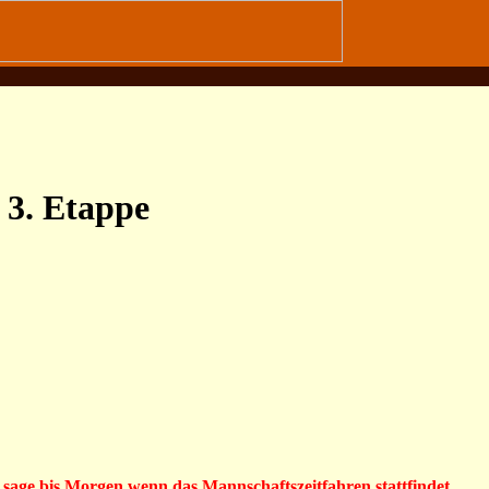
 3. Etappe
 sage bis Morgen wenn das Mannschaftszeitfahren stattfindet.