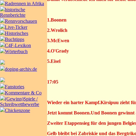
Radrennen in Afrika
historische
Rennberichte
1.Boonen
Rennvorschauen
Live-Ticker
2.Wrolich
Historisches
Buchtipps
3.McEwen
C4F-Lexikon
4.O'Grady
Wörterbuch
5.Eisel
doping-archiv.de
17:05
Fanstories
Kommentare & Co
(Gewinn)Spiele /
Wieder ein harter Kampf.Kirsipuu zieht fü
Schreibwettbewerbe
Chickenzone
Jetzt kommt Boonen.Und Boonen gewinnt 
Zweiter Etappensieg für den jungen Belgier,
Gelb bleibt bei Zabriskie und das Bergtrik