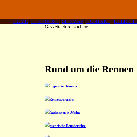
HOME
|
LESERPOST
|
SITEMAP
|
KONTAKT
|
ÜBER C4F
Gazzetta durchsuchen:
Rund um die Rennen
Legendäre Rennen
Rennenportraits
Radrennen in Afrika
historische Rennberichte