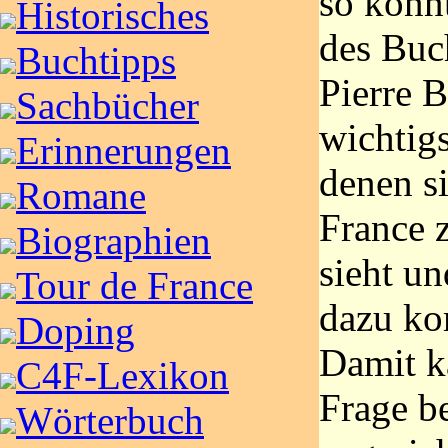
so könn
Historisches
des Buc
Buchtipps
Pierre B
Sachbücher
wichtig
Erinnerungen
denen s
Romane
France 
Biographien
sieht un
Tour de France
dazu ko
Doping
Damit k
C4F-Lexikon
Frage be
Wörterbuch