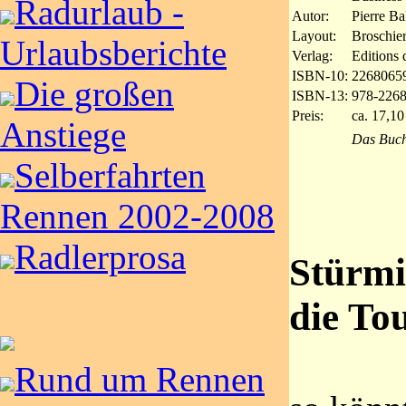
Radurlaub -
Autor:
Pierre Bal
Layout:
Broschier
Urlaubsberichte
Verlag:
Editions 
ISBN-10:
2268065
Die großen
ISBN-13:
978-226
Preis:
ca. 17,10
Anstiege
Das Buch 
Selberfahrten
Rennen 2002-2008
Radlerprosa
Stürmi
die To
Rund um Rennen