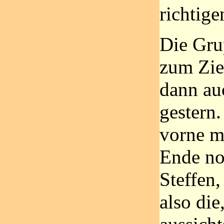
richtige
Die Grup
zum Zie
dann au
gestern
vorne mi
Ende no
Steffen
also die