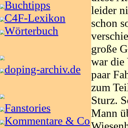
Buchtipps
leider n
C4F-Lexikon
schon s
Wörterbuch
verschie
große G
war die
doping-archiv.de
paar Fah
zum Tei
Sturz. S
Fanstories
Mann üb
Kommentare & Co
Wiesenh