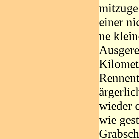
mitzugeh
einer ni
ne klei
Ausgere
Kilomet
Rennent
ärgerlic
wieder 
wie gest
Grabsch