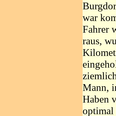
Burgdor
war kom
Fahrer 
raus, w
Kilomet
eingehol
ziemlic
Mann, i
Haben v
optimal