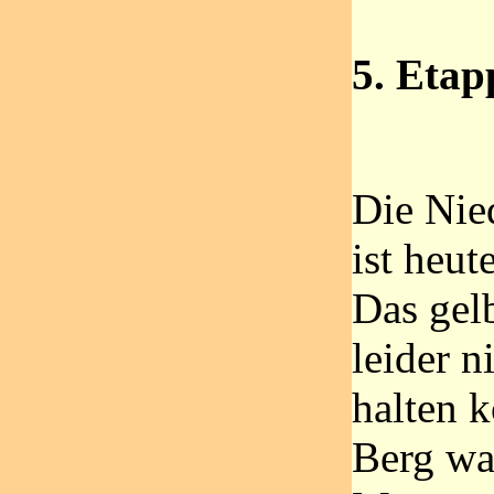
5. Etap
Die Nie
ist heu
Das gel
leider n
halten 
Berg wa