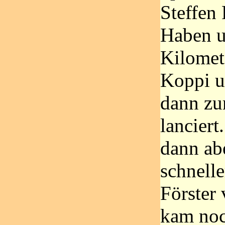
Steffen
Haben u
Kilomet
Koppi u
dann zu
lancier
dann ab
schnell
Förster
kam noc