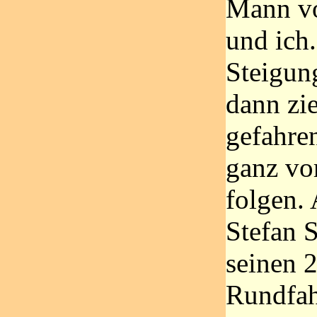
Mann vo
und ich.
Steigun
dann zi
gefahre
ganz vor
folgen.
Stefan 
seinen 2
Rundfah