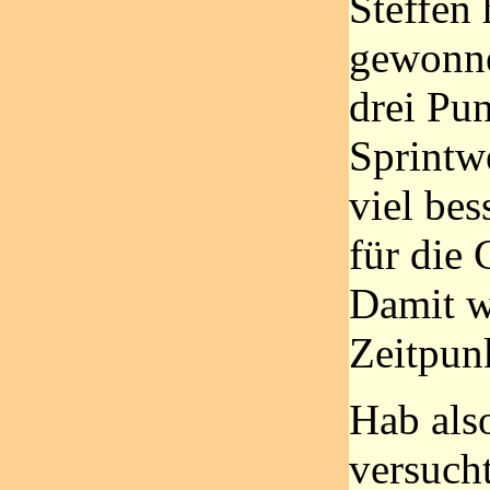
Steffen 
gewonne
drei Pun
Sprintw
viel bes
für die
Damit w
Zeitpun
Hab als
versucht