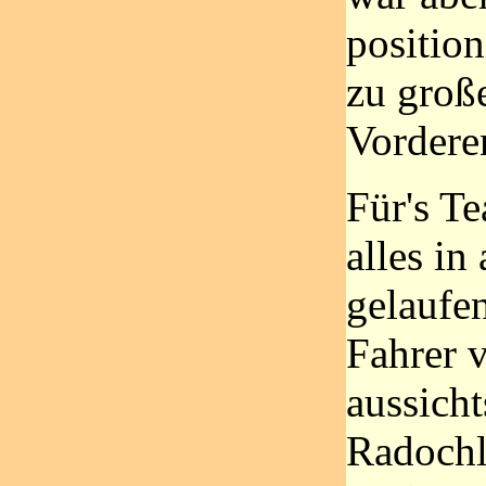
position
zu groß
Vordere
Für's Te
alles in
gelaufe
Fahrer 
aussicht
Radochl