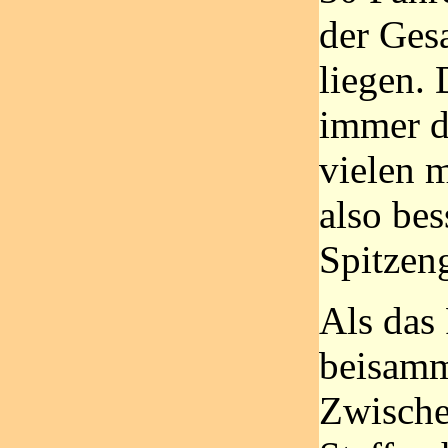
der Ges
liegen. 
immer di
vielen 
also bes
Spitzeng
Als das
beisamm
Zwische