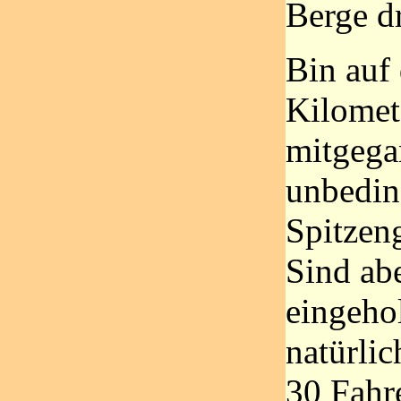
Berge d
Bin auf 
Kilomet
mitgega
unbeding
Spitzeng
Sind ab
eingeho
natürlic
30 Fahre