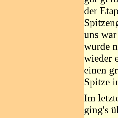
der Eta
Spitzen
uns war
wurde n
wieder e
einen g
Spitze 
Im letzt
ging's ü