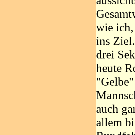
aussicht
Gesamtw
wie ich
ins Zie
drei Se
heute R
"Gelbe"
Mannsch
auch gan
allem bi