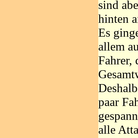
sind abe
hinten 
Es ginge
allem a
Fahrer, 
Gesamtw
Deshalb
paar Fa
gespann
alle At