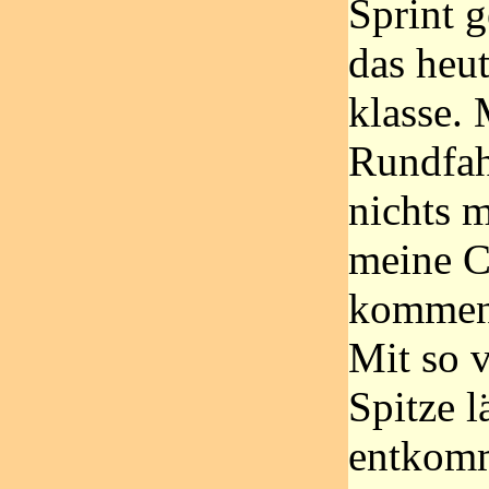
Sprint 
das heut
klasse.
Rundfah
nichts 
meine C
kommend
Mit so v
Spitze l
entkomm