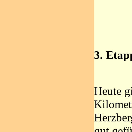
3. Etap
Heute g
Kilomet
Herzber
gut gefü