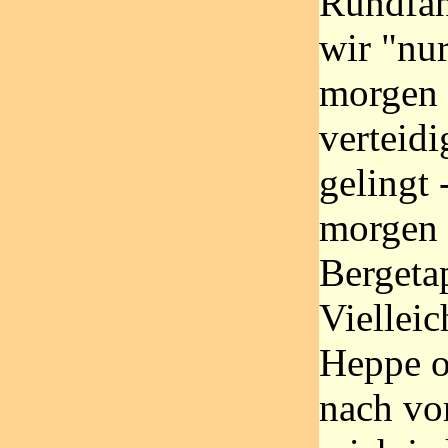
Rundfahr
wir "nu
morgen 
verteidi
gelingt 
morgen 
Bergeta
Vielleic
Heppe o
nach vor