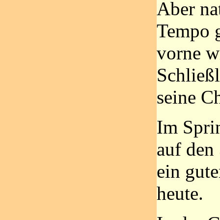
Aber nat
Tempo g
vorne w
Schließl
seine C
Im Spri
auf den 
ein gute
heute.