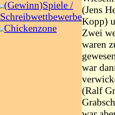
(Gewinn)Spiele /
(Jens H
Schreibwettbewerbe
Kopp) u
Chickenzone
Zwei we
waren z
gewesen.
war dan
verwicke
(Ralf G
Grabschi
war abe