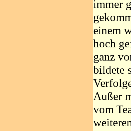
immer g
gekomme
einem w
hoch ge
ganz vo
bildete 
Verfolg
Außer m
vom Tea
weitere