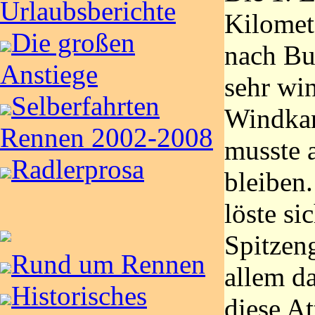
Urlaubsberichte
Kilomet
Die großen
nach Bu
Anstiege
sehr wi
Selberfahrten
Windkan
Rennen 2002-2008
musste 
Radlerprosa
bleiben
löste si
Spitzen
Rund um Rennen
allem d
Historisches
diese At