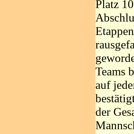
Platz 1
Abschlu
Etappen
rausgefa
geworde
Teams b
auf jede
bestäti
der Ges
Mannsch