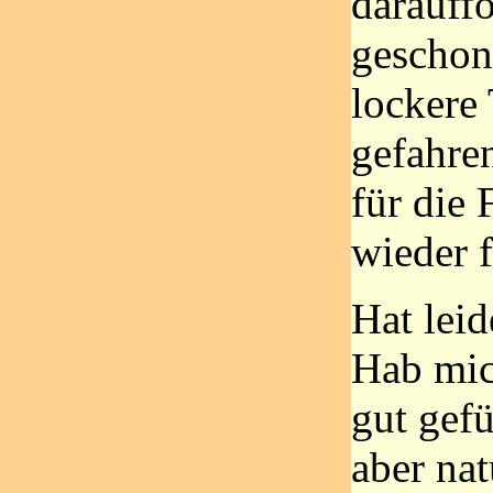
darauff
geschont
lockere
gefahren
für die 
wieder f
Hat leid
Hab mic
gut gef
aber nat