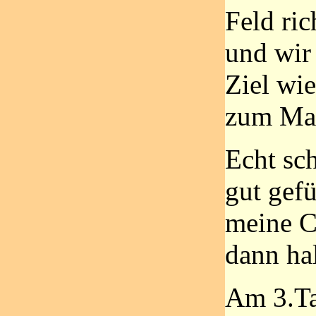
Feld ri
und wir
Ziel wi
zum Mas
Echt sc
gut gefü
meine C
dann ha
Am 3.Ta