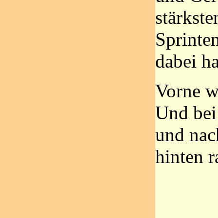
stärkste
Sprinte
dabei ha
Vorne w
Und bei
und nac
hinten r