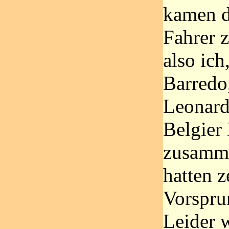
kamen d
Fahrer z
also ich
Barredo
Leonard
Belgier 
zusamme
hatten z
Vorspru
Leider 