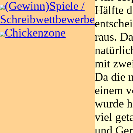
(Gewinn)Spiele /
Hälfte 
Schreibwettbewerbe
entsche
Chickenzone
raus. D
natürlic
mit zwei
Da die 
einem v
wurde h
viel ge
und Gero