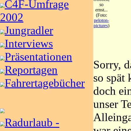
C4F-Umfrage
so
ernst...
2002
(Foto:
peloton-
pictures
)
Jungradler
Interviews
Präsentationen
Sorry, d
Reportagen
so spät
Fahrertagebücher
doch ein
unser T
Alleing
Radurlaub -
war eine