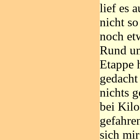
lief es 
nicht so
noch et
Rund um
Etappe 
gedacht 
nichts 
bei Kilo
gefahren
sich mir