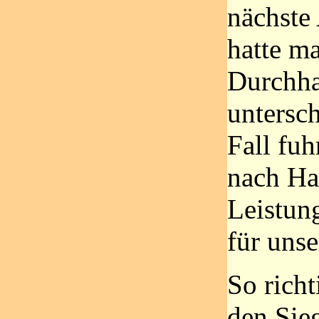
nächste 
hatte m
Durchha
untersch
Fall fuh
nach Ha
Leistung
für uns
So richt
den Sieg