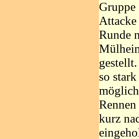
Gruppe 
Attacke
Runde n
Mülheim
gestellt
so stark
möglich
Rennen 
kurz na
eingeho