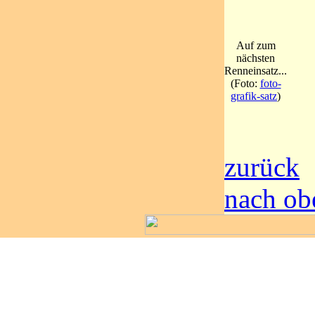
Auf zum
nächsten
Renneinsatz...
(Foto:
foto-
grafik-satz
)
zurück
nach ob