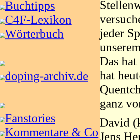
Stellenw
Buchtipps
versuch
C4F-Lexikon
jeder S
Wörterbuch
unserem
Das hat 
hat heut
doping-archiv.de
Quentch
ganz vor
Fanstories
David (
Kommentare & Co
Jens Hep