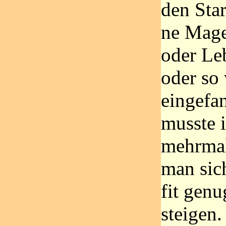
den Sta
ne Mag
oder Le
oder so
eingefan
musste 
mehrmal
man sic
fit genu
steigen.