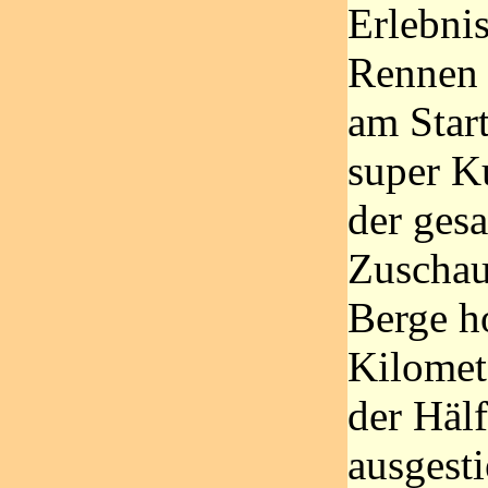
Erlebni
Rennen 
am Start
super Ku
der ges
Zuschau
Berge h
Kilomet
der Hälf
ausgesti