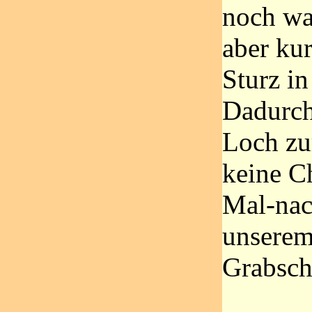
noch wa
aber kur
Sturz in
Dadurch
Loch zu
keine C
Mal-na
unserem 
Grabsch