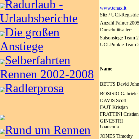
Radurlaub -
www.tenax.it
Urlaubsberichte
Sitz / UCI-Registri
Anzahl Fahrer 2005
Die großen
Durschnittsalter:
Saisonsiege Team 2
Anstiege
UCI-Punkte Team 
Selberfahrten
Name
Rennen 2002-2008
BETTS David Joh
Radlerprosa
BOSISIO Gabriele
DAVIS Scott
FAJT Kristjan
FRATTINI Cristian
GINESTRI
Rund um Rennen
Giancarlo
JONES Timothy