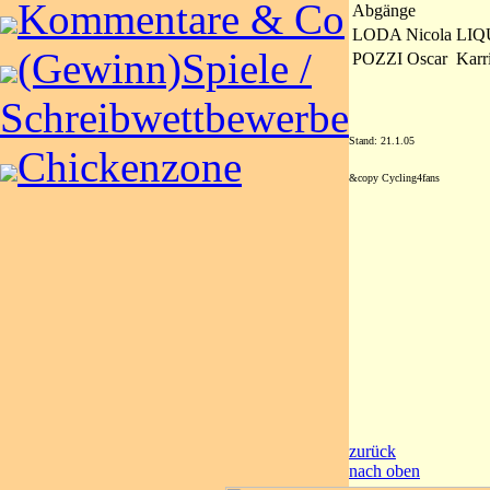
Kommentare & Co
Abgänge
LODA Nicola
LIQ
(Gewinn)Spiele /
POZZI Oscar
Karr
Schreibwettbewerbe
Stand: 21.1.05
Chickenzone
&copy Cycling4fans
zurück
nach oben