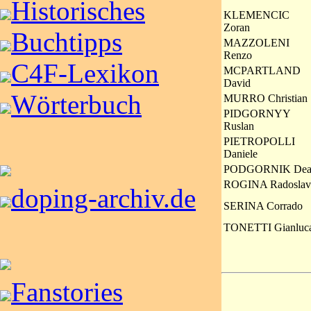
Historisches
KLEMENCIC
Zoran
Buchtipps
MAZZOLENI
Renzo
C4F-Lexikon
MCPARTLAND
David
Wörterbuch
MURRO Christian
PIDGORNYY
Ruslan
PIETROPOLLI
Daniele
PODGORNIK Dea
ROGINA Radoslav
doping-archiv.de
SERINA Corrado
TONETTI Gianluc
Fanstories