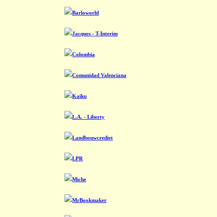
Barloworld
Jacques - T-Interim
Colombia
Comunidad Valenciana
Kaiku
L.A. - Liberty
Landbouwcrediet
LPR
Miche
MrBookmaker