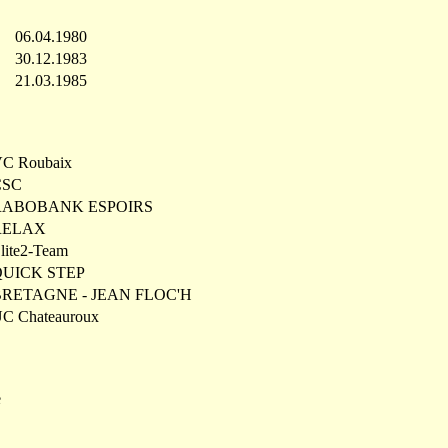
06.04.1980
30.12.1983
21.03.1985
C Roubaix
CSC
RABOBANK ESPOIRS
RELAX
lite2-Team
QUICK STEP
BRETAGNE - JEAN FLOC'H
C Chateauroux
e