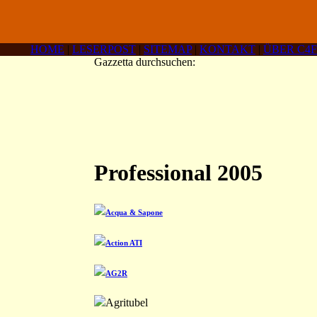
HOME
|
LESERPOST
|
SITEMAP
|
KONTAKT
|
ÜBER C4F
Gazzetta durchsuchen:
Professional 2005
Acqua & Sapone
Action ATI
AG2R
Agritubel