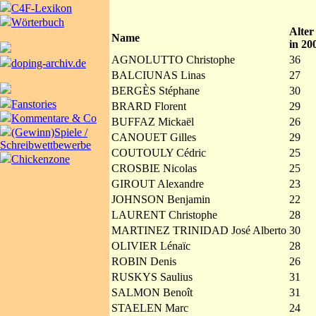
C4F-Lexikon
Wörterbuch
Alter
Name
in 20
AGNOLUTTO Christophe
36
doping-archiv.de
BALCIUNAS Linas
27
BERGÈS Stéphane
30
Fanstories
BRARD Florent
29
Kommentare & Co
BUFFAZ Mickaël
26
(Gewinn)Spiele /
CANOUET Gilles
29
Schreibwettbewerbe
COUTOULY Cédric
25
Chickenzone
CROSBIE Nicolas
25
GIROUT Alexandre
23
JOHNSON Benjamin
22
LAURENT Christophe
28
MARTINEZ TRINIDAD José Alberto
30
OLIVIER Lénaïc
28
ROBIN Denis
26
RUSKYS Saulius
31
SALMON Benoît
31
STAELEN Marc
24