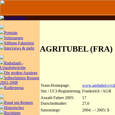
Portraits
Spitznamen
Stiftung Fahrertest
AGRITUBEL (FRA)
Interviews & mehr
Radurlaub -
Urlaubsberichte
Die großen Anstiege
Selberfahrten Rennen
2002-2008
Team-Homepage:
www.agritubel-cycl
Radlerprosa
Sitz / UCI-Registrierung:
Frankreich / AGR
Anzahl Fahrer 2005:
17
Rund um Rennen
Durschnittsalter:
27,6
Historisches
Saisonsiege:
2004:
-
/ 2005:
5
Buchtipps