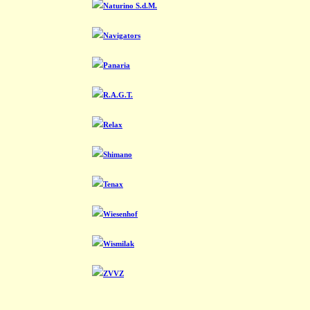
Naturino S.d.M.
Navigators
Panaria
R.A.G.T.
Relax
Shimano
Tenax
Wiesenhof
Wismilak
ZVVZ