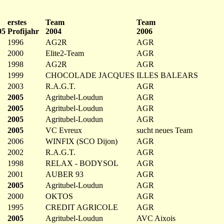
erstes
Team
Team
05
Profijahr
2004
2006
1996
AG2R
AGR
2000
Elite2-Team
AGR
1998
AG2R
AGR
1999
CHOCOLADE JACQUES
ILLES BALEARS
2003
R.A.G.T.
AGR
2005
Agritubel-Loudun
AGR
2005
Agritubel-Loudun
AGR
2005
Agritubel-Loudun
AGR
2005
VC Evreux
sucht neues Team
2006
WINFIX (SCO Dijon)
AGR
2002
R.A.G.T.
AGR
1998
RELAX - BODYSOL
AGR
2001
AUBER 93
AGR
2005
Agritubel-Loudun
AGR
2000
OKTOS
AGR
1995
CREDIT AGRICOLE
AGR
2005
Agritubel-Loudun
AVC Aixois