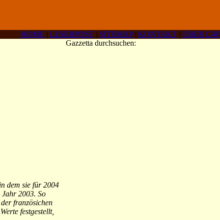
HOME
|
LESERPOST
|
SITEMAP
|
KONTAKT
|
ÜBER C4F
Gazzetta durchsuchen:
in dem sie für 2004
 Jahr 2003. So
 der französichen
rte festgestellt,