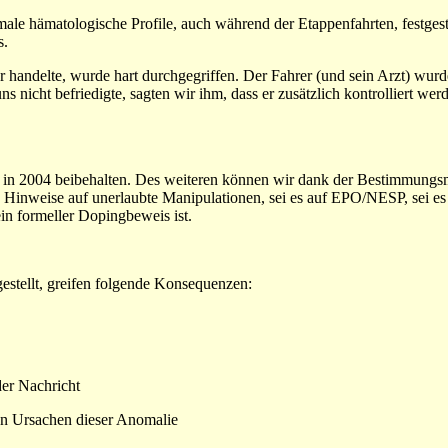
le hämatologische Profile, auch während der Etappenfahrten, festgest
s.
 handelte, wurde hart durchgegriffen. Der Fahrer (und sein Arzt) wur
 nicht befriedigte, sagten wir ihm, dass er zusätzlich kontrolliert we
 in 2004 beibehalten. Des weiteren können wir dank der Bestimmungsm
 Hinweise auf unerlaubte Manipulationen, sei es auf EPO/NESP, sei es
ein formeller Dopingbeweis ist.
estellt, greifen folgende Konsequenzen:
der Nachricht
en Ursachen dieser Anomalie