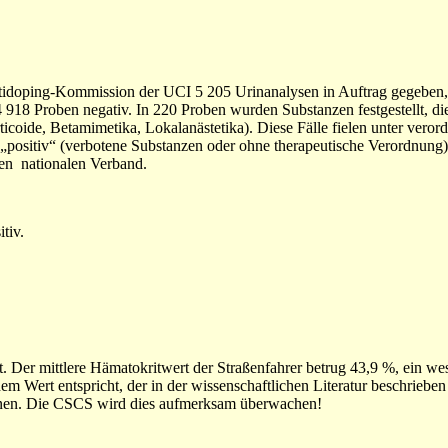
idoping-Kommission der UCI 5 205 Urinanalysen in Auftrag gegeben
18 Proben negativ. In 220 Proben wurden Substanzen festgestellt, di
oide, Betamimetika, Lokalanästetika). Diese Fälle fielen unter veror
 „positiv“ (verbotene Substanzen oder ohne therapeutische Verordnung)
gen nationalen Verband.
tiv.
 Der mittlere Hämatokritwert der Straßenfahrer betrug 43,9 %, ein wes
 Wert entspricht, der in der wissenschaftlichen Literatur beschrieben 
enen. Die CSCS wird dies aufmerksam überwachen!