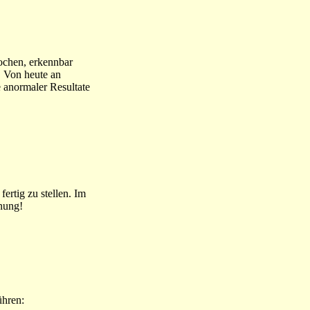
Wochen, erkennbar
n. Von heute an
 anormaler Resultate
rtig zu stellen. Im
rnung!
ühren: