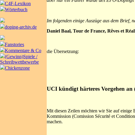
aber nur ein Fahrer wurde des EPO-Dopings 
C4F-Lexikon
Wörterbuch
Im folgenden einige Auszüge aus dem Brief, n
doping-archiv.de
Daniel Baal, Tour de France, Rêves et Réal
Fanstories
Kommentare & Co
die Übersetzung:
(Gewinn)Spiele /
Schreibwettbewerbe
Chickenzone
UCI kündigt härteres Vorgehen an 
Mit diesen Zeilen möchten wir Sie auf einig
Kommission (Comission Sécurité et Condition
machen.