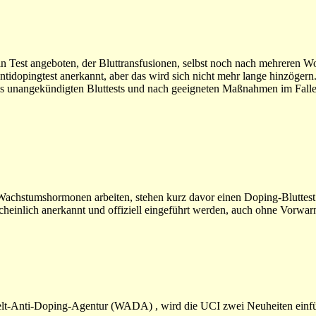
in Test angeboten, der Bluttransfusionen, selbst noch nach mehreren 
 Antidopingtest anerkannt, aber das wird sich nicht mehr lange hinzöger
ls unangekündigten Bluttests und nach geeigneten Maßnahmen im Falle
chstumshormonen arbeiten, stehen kurz davor einen Doping-Bluttest fe
cheinlich anerkannt und offiziell eingeführt werden, auch ohne Vorwa
elt-Anti-Doping-Agentur (WADA) , wird die UCI zwei Neuheiten einf