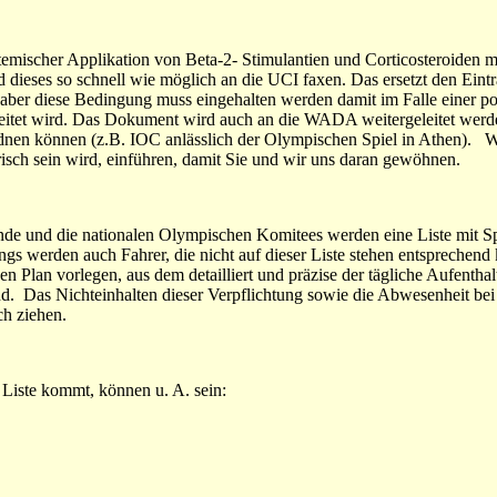
stemischer Applikation von Beta-2- Stimulantien und Corticosteroiden 
 dieses so schnell wie möglich an die UCI faxen. Das ersetzt den Eintr
 aber diese Bedingung muss eingehalten werden damit im Falle einer po
leitet wird. Das Dokument wird auch an die WADA weitergeleitet werd
rdnen können (z.B. IOC anlässlich der Olympischen Spiel in Athen). W
isch sein wird, einführen, damit Sie und wir uns daran gewöhnen.
nde und die nationalen Olympischen Komitees werden eine Liste mit Spo
ngs werden auch Fahrer, die nicht auf dieser Liste stehen entsprechend 
en Plan vorlegen, aus dem detailliert und präzise der tägliche Aufenthal
ind. Das Nichteinhalten dieser Verpflichtung sowie die Abwesenheit bei
ch ziehen.
e Liste kommt, können u. A. sein: