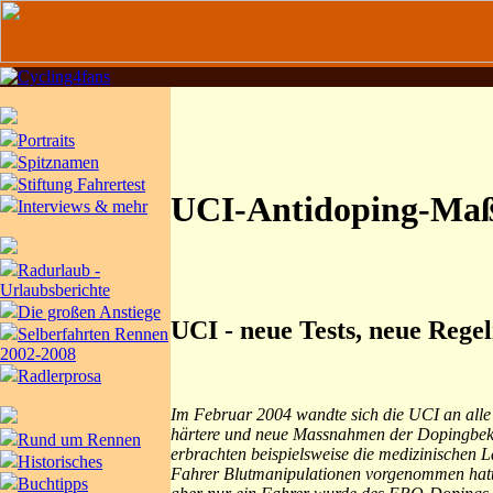
Portraits
Spitznamen
Stiftung Fahrertest
UCI-Antidoping-Ma
Interviews & mehr
Radurlaub -
Urlaubsberichte
Die großen Anstiege
UCI - neue Tests, neue Regel
Selberfahrten Rennen
2002-2008
Radlerprosa
Im Februar 2004 wandte sich die UCI an alle 
härtere und neue Massnahmen der Dopingbekä
Rund um Rennen
erbrachten beispielsweise die medizinischen 
Historisches
Fahrer Blutmanipulationen vorgenommen hatten
Buchtipps